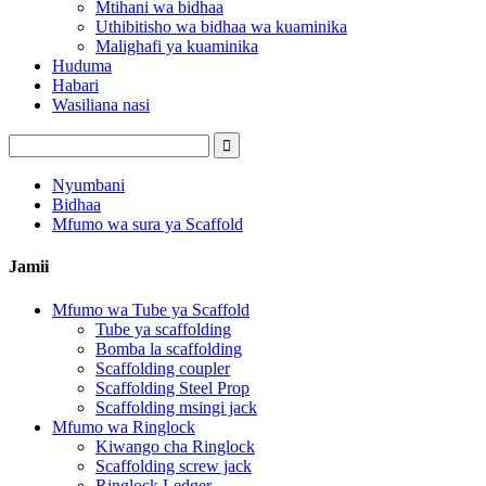
Mtihani wa bidhaa
Uthibitisho wa bidhaa wa kuaminika
Malighafi ya kuaminika
Huduma
Habari
Wasiliana nasi
Nyumbani
Bidhaa
Mfumo wa sura ya Scaffold
Jamii
Mfumo wa Tube ya Scaffold
Tube ya scaffolding
Bomba la scaffolding
Scaffolding coupler
Scaffolding Steel Prop
Scaffolding msingi jack
Mfumo wa Ringlock
Kiwango cha Ringlock
Scaffolding screw jack
Ringlock Ledger