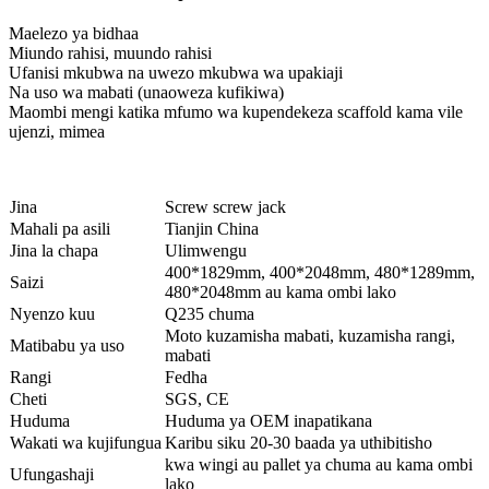
Maelezo ya bidhaa
Miundo rahisi, muundo rahisi
Ufanisi mkubwa na uwezo mkubwa wa upakiaji
Na uso wa mabati (unaoweza kufikiwa)
Maombi mengi katika mfumo wa kupendekeza scaffold kama vile
ujenzi, mimea
Jina
Screw screw jack
Mahali pa asili
Tianjin China
Jina la chapa
Ulimwengu
400*1829mm, 400*2048mm, 480*1289mm,
Saizi
480*2048mm au kama ombi lako
Nyenzo kuu
Q235 chuma
Moto kuzamisha mabati, kuzamisha rangi,
Matibabu ya uso
mabati
Rangi
Fedha
Cheti
SGS, CE
Huduma
Huduma ya OEM inapatikana
Wakati wa kujifungua
Karibu siku 20-30 baada ya uthibitisho
kwa wingi au pallet ya chuma au kama ombi
Ufungashaji
lako