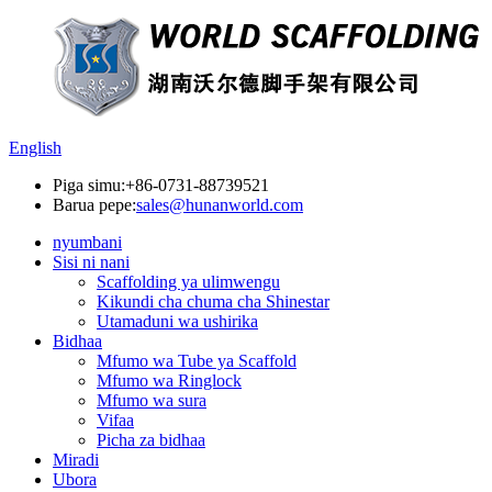
English
Piga simu:
+86-0731-88739521
Barua pepe:
sales@hunanworld.com
nyumbani
Sisi ni nani
Scaffolding ya ulimwengu
Kikundi cha chuma cha Shinestar
Utamaduni wa ushirika
Bidhaa
Mfumo wa Tube ya Scaffold
Mfumo wa Ringlock
Mfumo wa sura
Vifaa
Picha za bidhaa
Miradi
Ubora