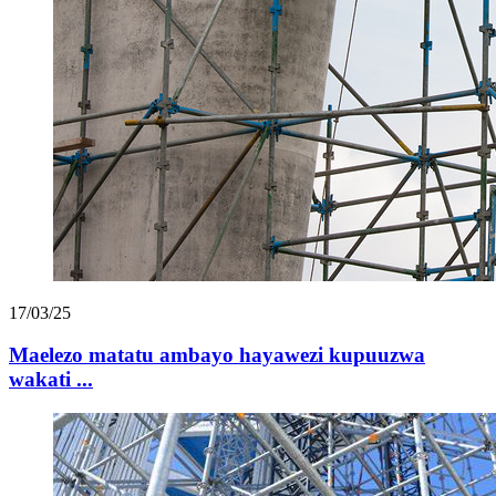
17/03/25
Maelezo matatu ambayo hayawezi kupuuzwa
wakati ...