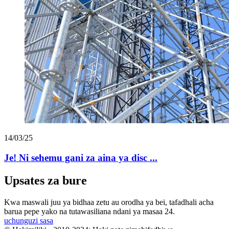
14/03/25
Je! Ni sehemu gani za aina ya disc ...
Upsates za bure
Kwa maswali juu ya bidhaa zetu au orodha ya bei, tafadhali acha
barua pepe yako na tutawasiliana ndani ya masaa 24.
uchunguzi sasa