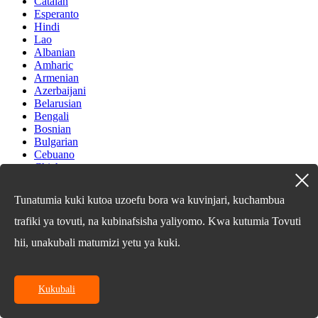
Catalan
Esperanto
Hindi
Lao
Albanian
Amharic
Armenian
Azerbaijani
Belarusian
Bengali
Bosnian
Bulgarian
Cebuano
Chichewa
Corsican
Croatian
Tunatumia kuki kutoa uzoefu bora wa kuvinjari, kuchambua
Dutch
Estonian
trafiki ya tovuti, na kubinafsisha yaliyomo. Kwa kutumia Tovuti
Filipino
hii, unakubali matumizi yetu ya kuki.
Finnish
Frisian
Galician
Georgian
Kukubali
Gujarati
Haitian