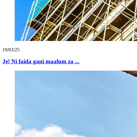
19/03/25
Je! Ni faida gani maalum za ...