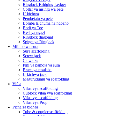
Ringlock Bridging Ledger
Collar ya msingi wa pete
U kichwa
Pembetatu ya pete
Bomba la chuma na ndoano
Bodi ya Toe
Kesi ya ngazi
Ringlock diagonal
Spigot ya Ringlock
Mfumo wa sura
Sura scaffolding
Screw jack
Catwalks
Pini ya pamoja ya sura
Brace ya msalaba
U kichwa jack
Magurudumu ya scaffolding
Vifaa
Vifaa vya scaffolding
Cuplock vifaa vya scaffolding
Vifaa vya scaffolding
Vifaa vya Prop
Picha za bidhaa
Tube & coupler scaffolding