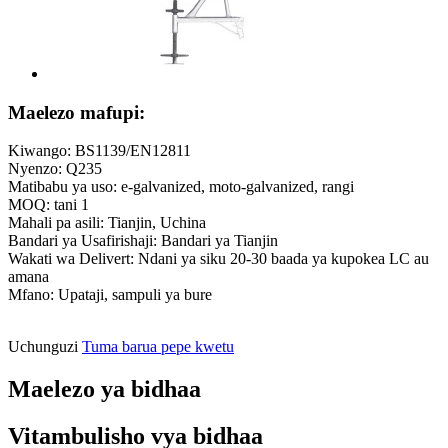
Maelezo mafupi:
Kiwango: BS1139/EN12811
Nyenzo: Q235
Matibabu ya uso: e-galvanized, moto-galvanized, rangi
MOQ: tani 1
Mahali pa asili: Tianjin, Uchina
Bandari ya Usafirishaji: Bandari ya Tianjin
Wakati wa Delivert: Ndani ya siku 20-30 baada ya kupokea LC au
amana
Mfano: Upataji, sampuli ya bure
Uchunguzi
Tuma barua pepe kwetu
Maelezo ya bidhaa
Vitambulisho vya bidhaa