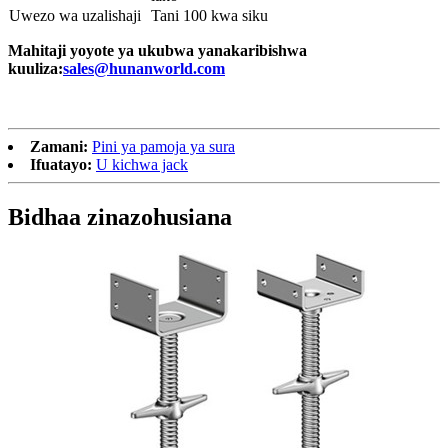
Uwezo wa uzalishaji
Tani 100 kwa siku
Mahitaji yoyote ya ukubwa yanakaribishwa
kuuliza:
sales@hunanworld.com
Zamani:
Pini ya pamoja ya sura
Ifuatayo:
U kichwa jack
Bidhaa zinazohusiana