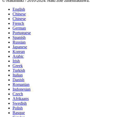
© Hakimiliki - 2010-2024: Haki zote zimehifadhiwa.
English
Chinese
Chinese
French
German
Portuguese
Spanish
Russian
Japanese
Korean
Arabic
Irish
Greek
Turkish
Italian
Danish
Romanian
Indonesian
Czech
Afrikaans
Swedish
Polish
Basque