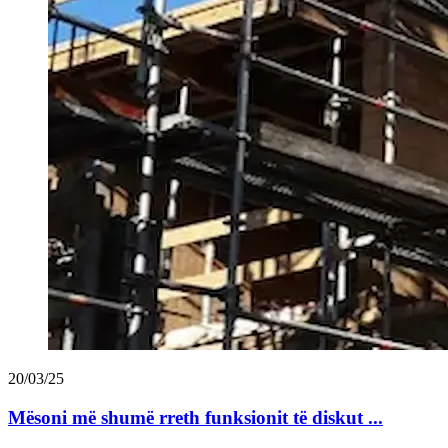
20/03/25
Mësoni më shumë rreth funksionit të diskut ...