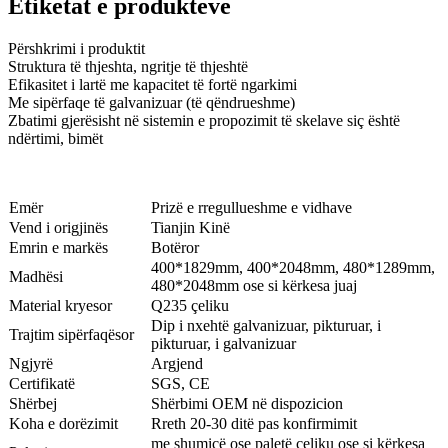
Etiketat e produkteve
Përshkrimi i produktit
Struktura të thjeshta, ngritje të thjeshtë
Efikasitet i lartë me kapacitet të fortë ngarkimi
Me sipërfaqe të galvanizuar (të qëndrueshme)
Zbatimi gjerësisht në sistemin e propozimit të skelave siç është
ndërtimi, bimët
Emër
Prizë e rregullueshme e vidhave
Vend i origjinës
Tianjin Kinë
Emrin e markës
Botëror
400*1829mm, 400*2048mm, 480*1289mm,
Madhësi
480*2048mm ose si kërkesa juaj
Material kryesor
Q235 çeliku
Dip i nxehtë galvanizuar, pikturuar, i
Trajtim sipërfaqësor
pikturuar, i galvanizuar
Ngjyrë
Argjend
Certifikatë
SGS, CE
Shërbej
Shërbimi OEM në dispozicion
Koha e dorëzimit
Rreth 20-30 ditë pas konfirmimit
me shumicë ose paletë çeliku ose si kërkesa