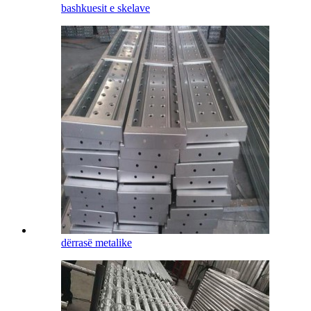
bashkuesit e skelave
dërrasë metalike