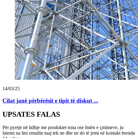
14/03/25
Cilat janë përbërësit e tipit të diskut ...
UPSATES FALAS
Për pyetje në lidhje me produktet tona ose listën e çmimeve, ju
lutemi na lini emailin tuaj tek ne dhe ne do të jemi në kontakt brenda