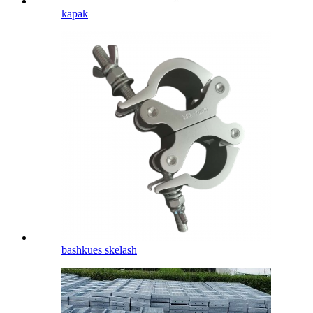
kapak
bashkues skelash