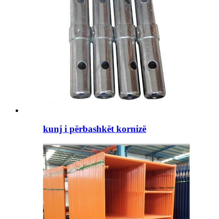
kunj i përbashkët kornizë