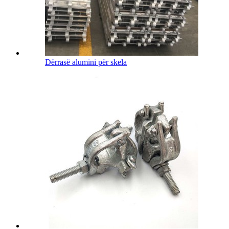
Dërrasë alumini për skela