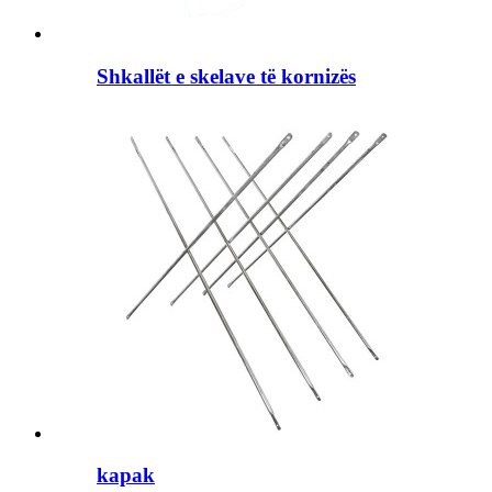
Shkallët e skelave të kornizës
kapak