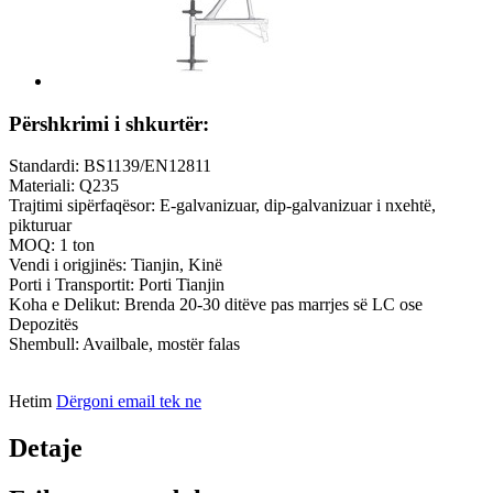
Përshkrimi i shkurtër:
Standardi: BS1139/EN12811
Materiali: Q235
Trajtimi sipërfaqësor: E-galvanizuar, dip-galvanizuar i nxehtë,
pikturuar
MOQ: 1 ton
Vendi i origjinës: Tianjin, Kinë
Porti i Transportit: Porti Tianjin
Koha e Delikut: Brenda 20-30 ditëve pas marrjes së LC ose
Depozitës
Shembull: Availbale, mostër falas
Hetim
Dërgoni email tek ne
Detaje