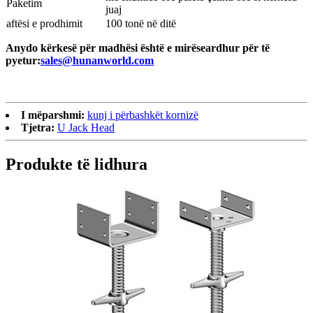
Paketim
juaj
aftësi e prodhimit
100 tonë në ditë
Anydo kërkesë për madhësi është e mirëseardhur për të
pyetur:
sales@hunanworld.com
I mëparshmi:
kunj i përbashkët kornizë
Tjetra:
U Jack Head
Produkte të lidhura