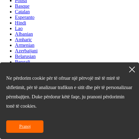
Polish
Basque
Catalan
Esperanto
Hindi
Lao
Albanian
Amharic
Armenian
Azerbaijani
Belarusian
Bengali
Bosnian
Bulgarian
Ne përdorim cookie për të ofruar një përvojë më të mirë të
Cebuano
Chichewa
shfletimit, për të analizuar trafikun e sitit dhe për të personalizuar
Corsican
Croatian
përmbajtjen. Duke përdorur këtë faqe, ju pranoni përdorimin
Dutch
tonë të cookies.
Estonian
Filipino
Finnish
Frisian
Pranoj
Galician
Georgian