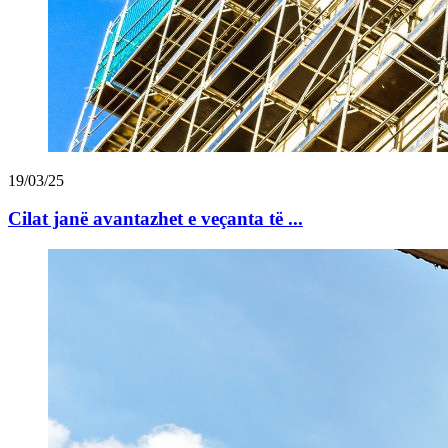
19/03/25
Cilat janë avantazhet e veçanta të ...