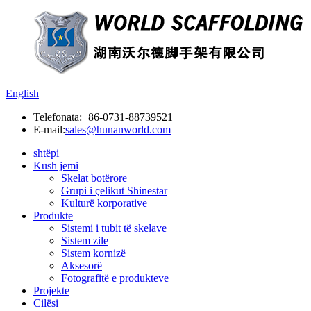
English
Telefonata:
+86-0731-88739521
E-mail:
sales@hunanworld.com
shtëpi
Kush jemi
Skelat botërore
Grupi i çelikut Shinestar
Kulturë korporative
Produkte
Sistemi i tubit të skelave
Sistem zile
Sistem kornizë
Aksesorë
Fotografitë e produkteve
Projekte
Cilësi