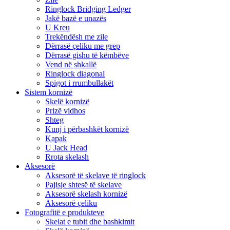
Ringlock Bridging Ledger
Jakë bazë e unazës
U Kreu
Trekëndësh me zile
Dërrasë çeliku me grep
Dërrasë gishu të këmbëve
Vend në shkallë
Ringlock diagonal
Spigot i rrumbullakët
Sistem kornizë
Skelë kornizë
Prizë vidhos
Shteg
Kunj i përbashkët kornizë
Kapak
U Jack Head
Rrota skelash
Aksesorë
Aksesorë të skelave të ringlock
Pajisje shtesë të skelave
Aksesorë skelash kornizë
Aksesorë çeliku
Fotografitë e produkteve
Skelat e tubit dhe bashkimit