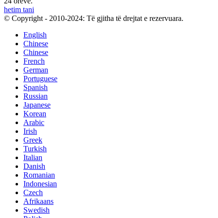
24 orëve.
hetim tani
© Copyright - 2010-2024: Të gjitha të drejtat e rezervuara.
English
Chinese
Chinese
French
German
Portuguese
Spanish
Russian
Japanese
Korean
Arabic
Irish
Greek
Turkish
Italian
Danish
Romanian
Indonesian
Czech
Afrikaans
Swedish