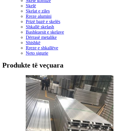
Skelë kornizë
Skelë
Skelat e ziles
Rreze alumini
Prizë bazë e skelës
Shkallë skelash
Bashkuesit e skelave
Dërrasë metalike
Shishkë
Rreze e shkallëve
Neto sigurie
Produkte të veçuara