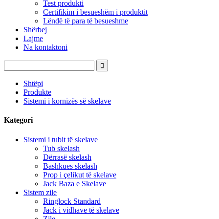
Test produkti
Certifikim i besueshëm i produktit
Lëndë të para të besueshme
Shërbej
Lajme
Na kontaktoni
Shtëpi
Produkte
Sistemi i kornizës së skelave
Kategori
Sistemi i tubit të skelave
Tub skelash
Dërrasë skelash
Bashkues skelash
Prop i çelikut të skelave
Jack Baza e Skelave
Sistem zile
Ringlock Standard
Jack i vidhave të skelave
Zile