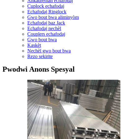
Ankadreman echafodaj
Cuplock echafodaj
Echafodaj Ringlock
Gwo bout bwa aliminyòm
Echafodaj baz Jack
Echafodaj nechèl
Couplers echafodaj
Gwo bout bwa
Kaskèt
Nechèl gwo bout bwa
Rezo sekirite
Pwodwi Anons Spesyal