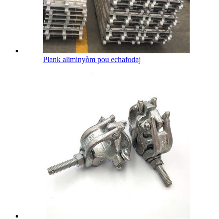
Plank aliminyòm pou echafodaj