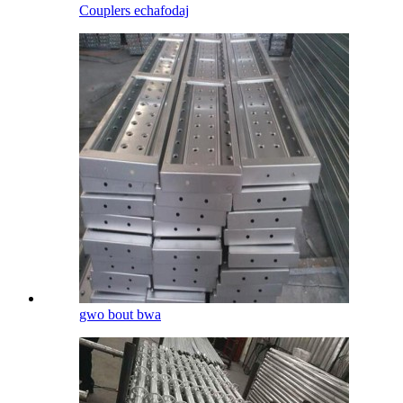
Couplers echafodaj
gwo bout bwa