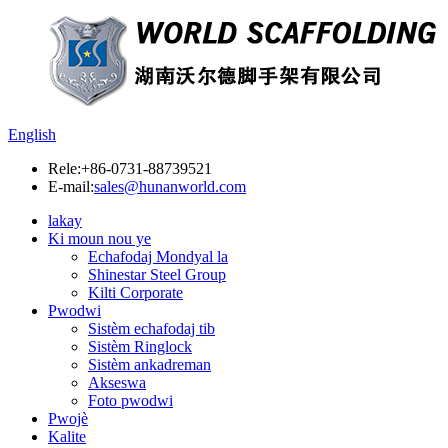
English
Rele:
+86-0731-88739521
E-mail:
sales@hunanworld.com
lakay
Ki moun nou ye
Echafodaj Mondyal la
Shinestar Steel Group
Kilti Corporate
Pwodwi
Sistèm echafodaj tib
Sistèm Ringlock
Sistèm ankadreman
Akseswa
Foto pwodwi
Pwojè
Kalite