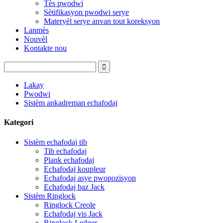
Tès pwodwi
Sètifikasyon pwodwi serye
Materyèl serye anvan tout koreksyon
Lanmès
Nouvèl
Kontakte nou
Lakay
Pwodwi
Sistèm ankadreman echafodaj
Kategori
Sistèm echafodaj tib
Tib echafodaj
Plank echafodaj
Echafodaj koupleur
Echafodaj asye pwopozisyon
Echafodaj baz Jack
Sistèm Ringlock
Ringlock Creole
Echafodaj vis Jack
Ringlock Ledger