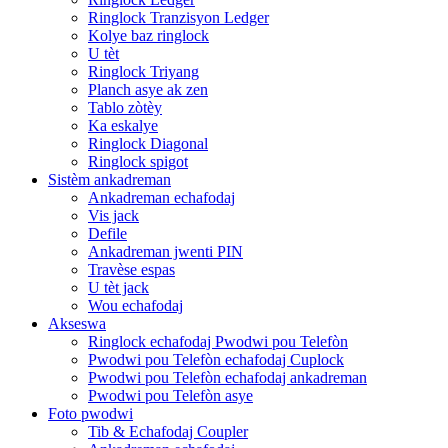
Ringlock Tranzisyon Ledger
Kolye baz ringlock
U tèt
Ringlock Triyang
Planch asye ak zen
Tablo zòtèy
Ka eskalye
Ringlock Diagonal
Ringlock spigot
Sistèm ankadreman
Ankadreman echafodaj
Vis jack
Defile
Ankadreman jwenti PIN
Travèse espas
U tèt jack
Wou echafodaj
Akseswa
Ringlock echafodaj Pwodwi pou Telefòn
Pwodwi pou Telefòn echafodaj Cuplock
Pwodwi pou Telefòn echafodaj ankadreman
Pwodwi pou Telefòn asye
Foto pwodwi
Tib & Echafodaj Coupler