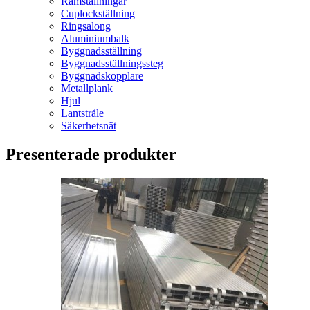
Ramställningar
Cuplockställning
Ringsalong
Aluminiumbalk
Byggnadsställning
Byggnadsställningssteg
Byggnadskopplare
Metallplank
Hjul
Lantstråle
Säkerhetsnät
Presenterade produkter