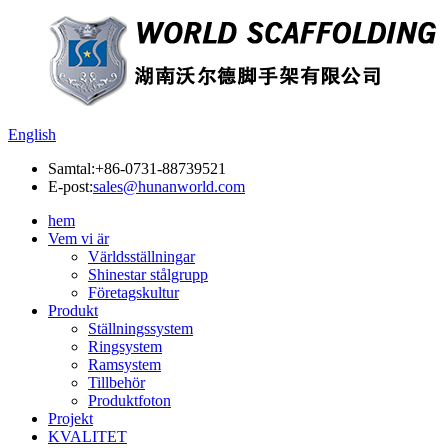
English
Samtal:
+86-0731-88739521
E-post:
sales@hunanworld.com
hem
Vem vi är
Världsställningar
Shinestar stålgrupp
Företagskultur
Produkt
Ställningssystem
Ringsystem
Ramsystem
Tillbehör
Produktfoton
Projekt
KVALITET