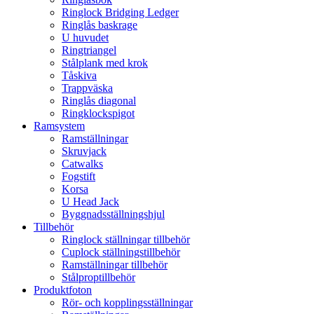
Ringlock Bridging Ledger
Ringlås baskrage
U huvudet
Ringtriangel
Stålplank med krok
Tåskiva
Trappväska
Ringlås diagonal
Ringklockspigot
Ramsystem
Ramställningar
Skruvjack
Catwalks
Fogstift
Korsa
U Head Jack
Byggnadsställningshjul
Tillbehör
Ringlock ställningar tillbehör
Cuplock ställningstillbehör
Ramställningar tillbehör
Stålproptillbehör
Produktfoton
Rör- och kopplingsställningar