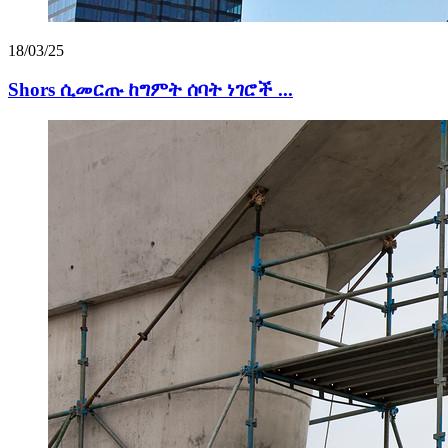
18/03/25
Shors ሲመርጡ ከግምት ሰባት ነገሮች ...