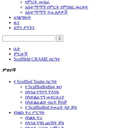
የምርት ሙከራ
አስተማማኝ የምርት የምስክር ወረቀት
አስተማማኝ ጥሬ ዕቃዎች
አገልግሎት
ዜና
እኛን ያግኙን
ቤት
ምርቶች
Scofffeld CRAME ስርዓት
ምድቦች
የ Scofflod Tuube ስርዓት
የ Scafflodloding ቱቦ
ስካንፊንግንግ ፕላንክ
ስካድልፊንግ መደርደሪያ
ስካድልፊልድ ብረት ProP
የ Scafflodlod የመሬት ላይ ጃክ
የስልክ ጥሪ ሥርዓት
የስልክ ጥሪ
ስካንፊንግስ ጩኸት ጃክ
የደወል መርዝ መምራት