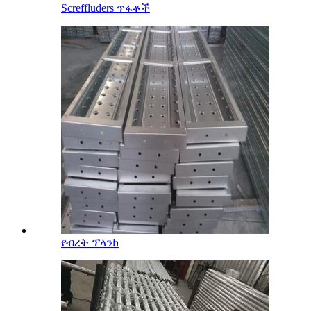
Screffluders ጥፋቶች
የብረት ፕላንክ