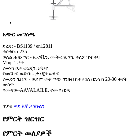
አጭር መግለጫ
ደረጃ: - BS1139 / en12811
ቁሳቁስ: q235
ወለል ሕክምና: - ኢ-ጋቪን, ሙቅ-ጋሊንግ, ቀለም የተቀባ
Maq: 1 ቶን
የመነሻ ቦታ ቴኒጂን, ቻይና
የመርከብ ወደብ: - ታኒጂን ወደብ
የመድን ጊዜን: - ወይም ተቀማጭ ገንዘብ ከተቀበለ በኋላ ከ 20-30 ቀናት
ውስጥ
ናሙናው-AAVALAILE, ናሙና በነጻ
ጥያቄ
ወደ እኛ ይላኩልን
የምርት ዝርዝር
የምርት መለያዎች