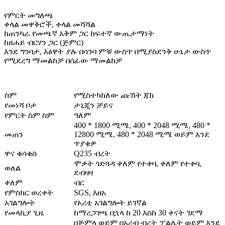
የምርት መግለጫ
ቀላል መዋቅሮች, ቀላል መሻሻል
ከጠንካራ የመጫኛ አቅም ጋር ከፍተኛ ውጤታማነት
ከፀሐይ ብርሃን ጋር (ጅምር)
እንደ ግንባታ, እፅዋት ያሉ በሳንባ ምቹ ውስጥ በሚያስደንቅ ሁኔታ ውስጥ
የሚደረግ ማመልከቻ በሰፊው ማመልከቻ
ስም
የሚስተካከለው ጩኸት ጃክ
የመነሻ ቦታ
ታኒጂን ቻይና
የምርት ስም ስም
ዓለም
400 * 1800 ሚሜ, 400 * 2048 ሚሜ, 480 *
መጠን
12800 ሚሜ, 480 * 2048 ሚሜ ወይም እንደ
ጥያቄዎ
ዋና ቁሳቁስ
Q235 ብረት
ሞቃት ጎድጓዳ ቀለም የተቀባ, ቀለም የተቀባ,
ወለል
ደብዛዛ
ቀለም
ብር
የምስክር ወረቀት
SGS, እዘአ
አገልግሎት
የኦሪቲ አገልግሎት ይገኛል
የመላኪያ ጊዜ
ከማረጋገጫ በኋላ ከ 20 እስከ 30 ቀናት ገደማ
በጅምላ ወይም በአረብ ብረት ፓልሌት ወይም እንደ