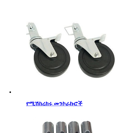
የሚሽከረከሩ መንኮራኩሮች