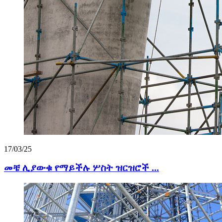
17/03/25
መቼ ሊያውቁ የማይችሉ ሦስት ዝርዝሮች ...