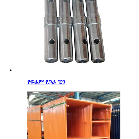
የፍሬም የጋራ ፒን