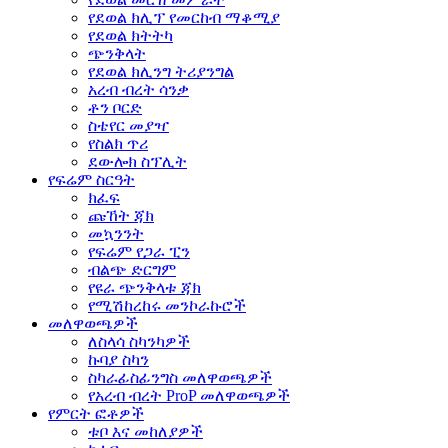
የደወል ክሊፕ የመርከብ ማቆሚያ
የደወል ክትትካ
ጭንቅላት
የደወል ክሊንግ ትሪያንግል
አረብ ብረት ሳንቃ
ቶን ቦርድ
ስቴየር መያዣ
የስልክ ጥሪ
ደውሎክ ስፕሊት
የፍሬም ስርዓት
ክፈፍ
ጩኸት ጃክ
መኳንንት
የፍሬም የጋራ ፒን
ብልጭ ድርግም
የዩራ ጭንቅላቱ ጃክ
የሚሽከረከሩ መንኮራኩሮች
መለዋወጫዎች
ለስላሳ ስካንካዎች
ኩባያ ስካን
ስካራፊስፊንግስ መለዋወጫዎች
የአረብ ብረት ProP መለዋወጫዎች
የምርት ፎቶዎች
ቱቦ እና መከለያዎች