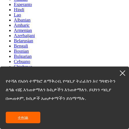
Esperanto
Hindi
Lao
Albanian
Amharic
Armenian
Azerbaijani
Belarusian
Bengali
Bosnian
Bulgarian
Cebuano
Chichewa
Corsican
Croatian
የተሻለ የአሰሳ ተሞክሮ ለማቅረብ, የጣቢያ ትራፊክን እና ግላዊነትን
Dutch
Estonian
ለግል ብጁ እንጠቀማለን ኩኪዎችን እንጠቀማለን. ይህንን ጣቢያ
Filipino
Finnish
በመጠቀም, ኩኪዎች አጠቃቀማችን ይስማማሉ.
Frisian
Galician
Georgian
ተቀበል
Gujarati
Haitian
Hausa