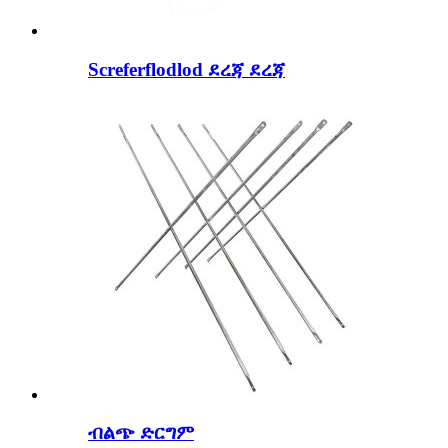
Screferflodlod ደረጃ ደረጃ
ብልጭ ድርግም