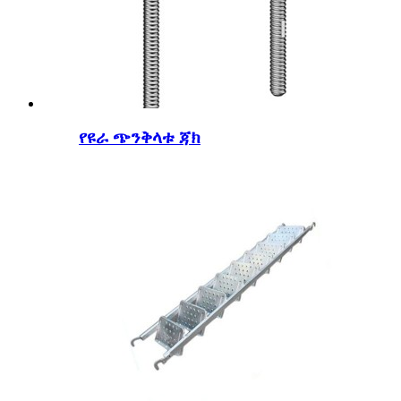
የዩራ ጭንቅላቱ ጃክ