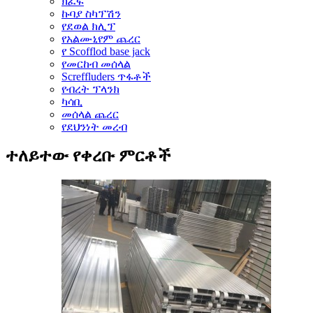
ክፈፍ
ኩባያ ስካፕሽን
የደወል ክሊፕ
የአልሙኒየም ጨረር
የ Scofflod base jack
የመርከብ መሰላል
Screffluders ጥፋቶች
የብረት ፕላንክ
ካሳቢ
መሰላል ጨረር
የደህንነት መረብ
ተለይተው የቀረቡ ምርቶች