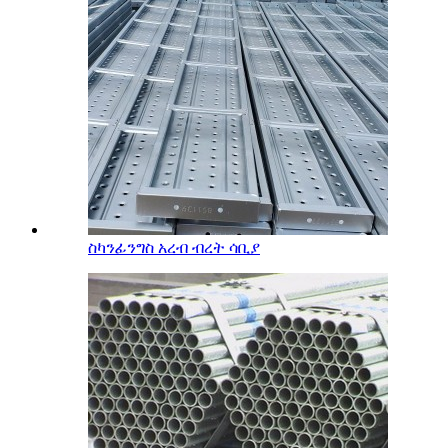
ስካንፊንግስ አረብ ብረት ሳቢያ