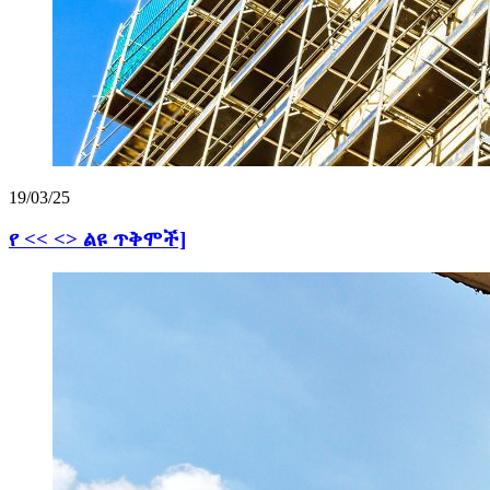
19/03/25
የ << <> ልዩ ጥቅሞች]