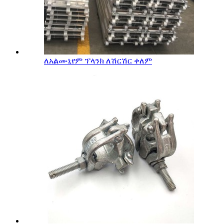
ለአልሙኒየም ፕላንክ ለሽርሽር ቀለም