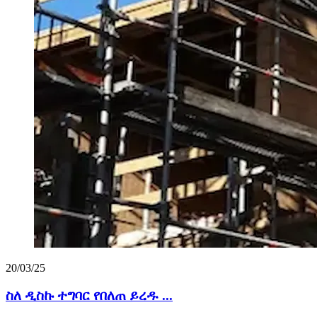
20/03/25
ስለ ዲስኩ ተግባር የበለጠ ይረዱ ...