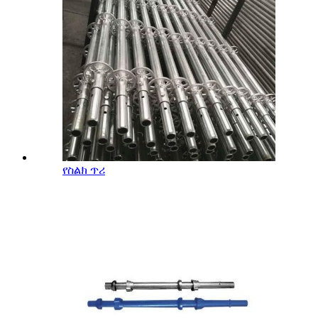
የስልክ ጥሪ