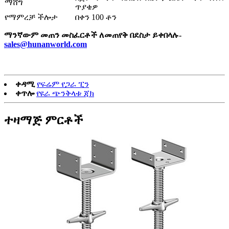
ማሸግ
ጥያቄዎ
የማምረቻ ችሎታ
በቀን 100 ቶን
ማንኛውም መጠን መስፈርቶች ለመጠየቅ በደስታ ይቀበላሉ-
sales@hunanworld.com
ቀዳሚ
የፍሬም የጋራ ፒን
ቀጥሎ
የዩራ ጭንቅላቱ ጃክ
ተዛማጅ ምርቶች