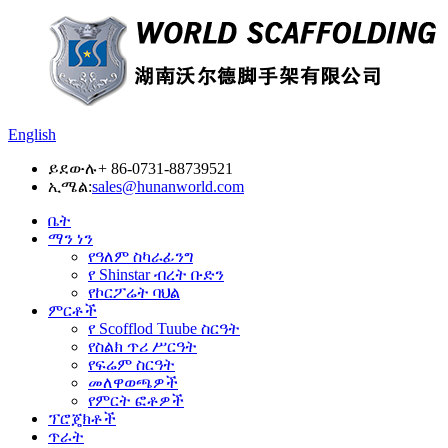
English
ይደውሉ
+ 86-0731-88739521
ኢሜል:
sales@hunanworld.com
ቤት
ማን ነን
የዓለም ስካራፊንግ
የ Shinstar ብረት ቡድን
የኮርፖሬት ባህል
ምርቶች
የ Scofflod Tuube ስርዓት
የስልክ ጥሪ ሥርዓት
የፍሬም ስርዓት
መለዋወጫዎች
የምርት ፎቶዎች
ፕሮጄክቶች
ጥራት