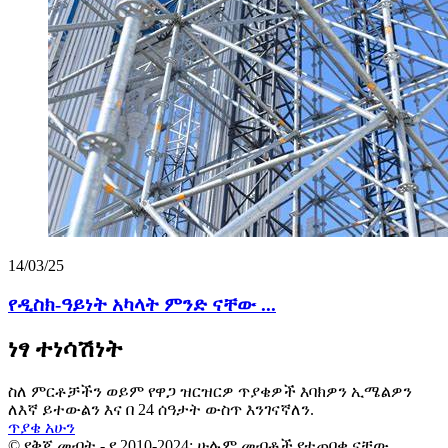
14/03/25
የዲስክ-ዓይነት አካላት ምንድ ናቸው ...
ነፃ ተነሳሽነት
ስለ ምርቶቻችን ወይም የዋጋ ዝርዝርዎ ጥያቄዎች እባክዎን ኢሜልዎን
ለእኛ ይተውልን እና በ 24 ሰዓታት ውስጥ እንገናኛለን.
ጥያቄ አሁን
© የቅጂ መብት - የ 2010-2024: ሁሉም መብቶች የተጠበቁ ናቸው.