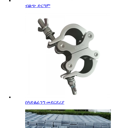
ብልጭ ድርግም
ስካድልፊንግ መደርደሪያ