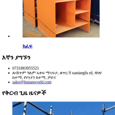
ክፈፍ
እኛን ያግኙን
0731883955521
ሎሽጥም ዓለም አቀፍ ማናፍያ, ቁጥር 9 xaniangfu rd, ቼዛሃ
ከተማ, የሃንያን ከተማ, ቻይና
sales@hunanworld.com
የቅርብ ጊዜ ዜናዎች