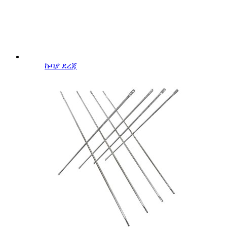
ኩባያ ደረጃ