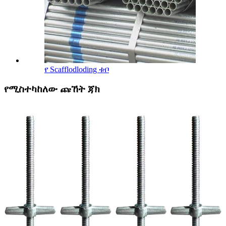
የ Scafflodloding ቱቦ
የሚስተካከለው ጩኸት ጃክ