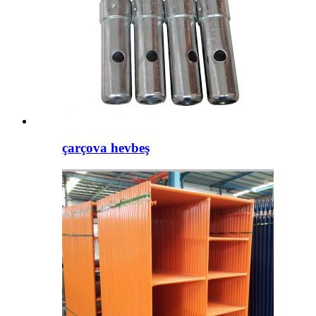
çarçova hevbeş