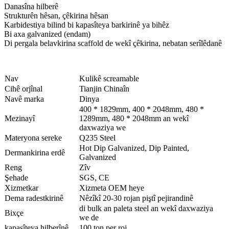
Danasîna hilberê
Strukturên hêsan, çêkirina hêsan
Karbidestiya bilind bi kapasîteya barkirinê ya bihêz
Bi axa galvanized (endam)
Di pergala belavkirina scaffold de wekî çêkirina, nebatan serîlêdanê
Nav
Kulikê screamable
Cihê orjînal
Tianjin Chinaîn
Navê marka
Dinya
400 * 1829mm, 400 * 2048mm, 480 *
Mezinayî
1289mm, 480 * 2048mm an wekî
daxwaziya we
Materyona sereke
Q235 Steel
Hot Dip Galvanized, Dip Painted,
Dermankirina erdê
Galvanized
Reng
Zîv
Şehade
SGS, CE
Xizmetkar
Xizmeta OEM heye
Dema radestkirinê
Nêzîkî 20-30 rojan piştî pejirandinê
di bulk an paleta steel an wekî daxwaziya
Bixçe
we de
kapasîteya hilberînê
100 ton per roj