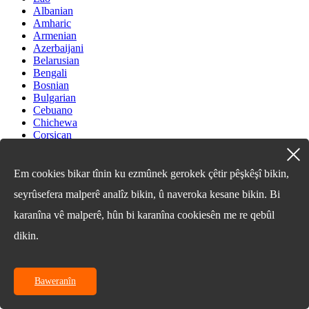
Albanian
Amharic
Armenian
Azerbaijani
Belarusian
Bengali
Bosnian
Bulgarian
Cebuano
Chichewa
Corsican
Croatian
Dutch
Estonian
Em cookies bikar tînin ku ezmûnek gerokek çêtir pêşkêşî bikin,
Filipino
seyrûsefera malperê analîz bikin, û naveroka kesane bikin. Bi
Finnish
Frisian
karanîna vê malperê, hûn bi karanîna cookiesên me re qebûl
Galician
Georgian
dikin.
Gujarati
Haitian
Hausa
Baweranîn
Hawaiian
Hebrew
Hmong