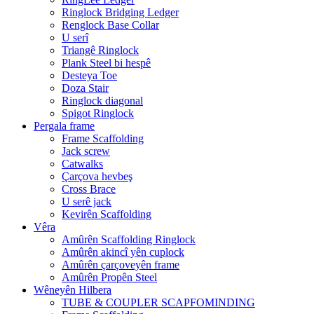
Ringlock Bridging Ledger
Renglock Base Collar
U serî
Triangê Ringlock
Plank Steel bi hespê
Desteya Toe
Doza Stair
Ringlock diagonal
Spigot Ringlock
Pergala frame
Frame Scaffolding
Jack screw
Catwalks
Çarçova hevbeş
Cross Brace
U serê jack
Kevirên Scaffolding
Vêra
Amûrên Scaffolding Ringlock
Amûrên akincî yên cuplock
Amûrên çarçoveyên frame
Amûrên Propên Steel
Wêneyên Hilbera
TUBE & COUPLER SCAPFOMINDING