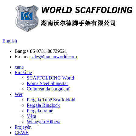
English
Bang:
+ 86-0731-88739521
E-name:
sales@hunanworld.com
xane
Em kî ne
SCAFFOLDING World
Koma Steel Shinestar
Cultureanda pargîdanî
Wer
Pergala Tubê Scaffoldold
Pergala Ringlock
Pergala frame
Vêra
Wêneyên Hilbera
Projeyên
ÇÊWE