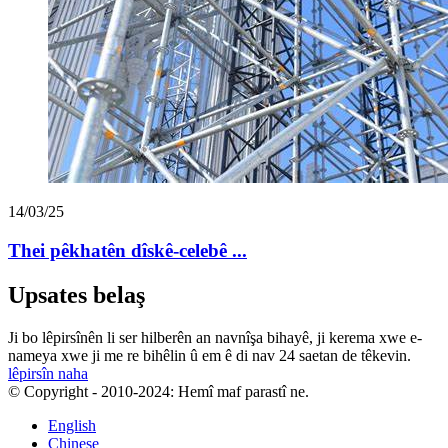
14/03/25
Thei pêkhatên dîskê-celebê ...
Upsates belaş
Ji bo lêpirsînên li ser hilberên an navnîşa bihayê, ji kerema xwe e-
nameya xwe ji me re bihêlin û em ê di nav 24 saetan de têkevin.
lêpirsîn naha
© Copyright - 2010-2024: Hemî maf parastî ne.
English
Chinese