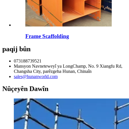
Frame Scaffolding
paqij bûn
073188739521
Mansyon Navneteweyî ya LongChamp, No. 9 Xiangfu Rd,
Changsha City, parêzgeha Hunan, Chinaîn
sales@hunanworld.com
Nûçeyên Dawîn