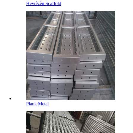
Hevrêzên Scaffold
Plank Metal