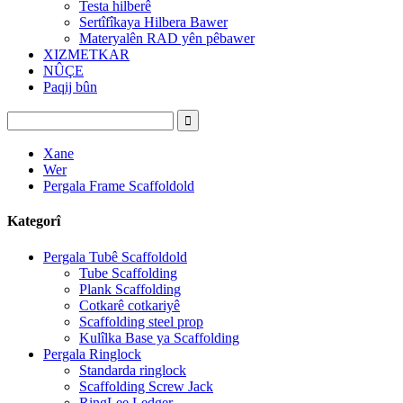
Testa hilberê
Sertîfîkaya Hilbera Bawer
Materyalên RAD yên pêbawer
XIZMETKAR
NÛÇE
Paqij bûn
Xane
Wer
Pergala Frame Scaffoldold
Kategorî
Pergala Tubê Scaffoldold
Tube Scaffolding
Plank Scaffolding
Cotkarê cotkariyê
Scaffolding steel prop
Kulîlka Base ya Scaffolding
Pergala Ringlock
Standarda ringlock
Scaffolding Screw Jack
RingLee Ledger