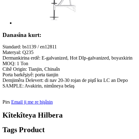
Danasîna kurt:
Standard: bs1139 / en12811
Materyal: Q235
Dermankirina erdê: E-galvanized, Hot DIp-galvanized, boyaxkirin
MOQ: 1 Ton
Cihê Origin: Tianjin, Chinaîn
Porta barkêşiyê: porta tianjin
Demjimêra Delevert: di nav 20-30 rojan de piştî ku LC an Depo
SAMPLE: Avakirin, nimûneya belaş
Pirs
Email ji me re bişînin
Kîtekîteya Hilbera
Tags Product