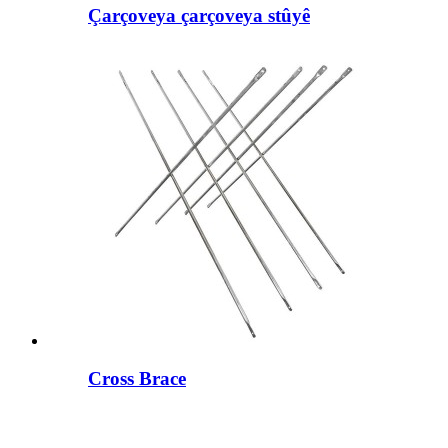
Çarçoveya çarçoveya stûyê
Cross Brace