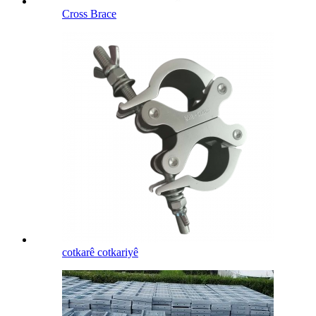
Cross Brace
cotkarê cotkariyê