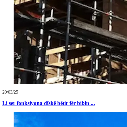
20/03/25
Li ser fonksiyona dîskê bêtir fêr bibin ...