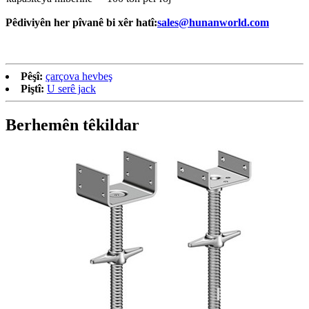
Pêdiviyên her pîvanê bi xêr hatî:
sales@hunanworld.com
Pêşî:
çarçova hevbeş
Piştî:
U serê jack
Berhemên têkildar