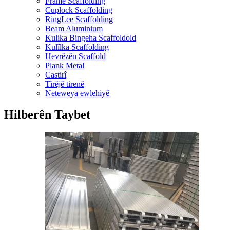
Frame Scaffolding
Cuplock Scaffolding
RingLee Scaffolding
Beam Aluminium
Kulika Bingeha Scaffoldold
Kulîlka Scaffolding
Hevrêzên Scaffold
Plank Metal
Castirî
Tîrêjê tirenê
Neteweya ewlehiyê
Hilberên Taybet