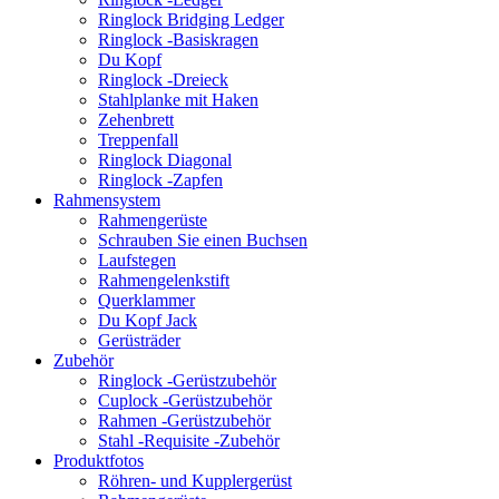
Ringlock Bridging Ledger
Ringlock -Basiskragen
Du Kopf
Ringlock -Dreieck
Stahlplanke mit Haken
Zehenbrett
Treppenfall
Ringlock Diagonal
Ringlock -Zapfen
Rahmensystem
Rahmengerüste
Schrauben Sie einen Buchsen
Laufstegen
Rahmengelenkstift
Querklammer
Du Kopf Jack
Gerüsträder
Zubehör
Ringlock -Gerüstzubehör
Cuplock -Gerüstzubehör
Rahmen -Gerüstzubehör
Stahl -Requisite -Zubehör
Produktfotos
Röhren- und Kupplergerüst