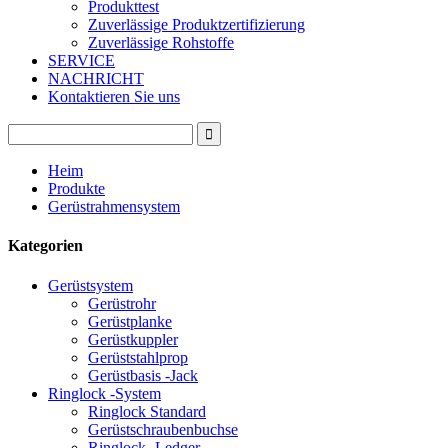
Produkttest
Zuverlässige Produktzertifizierung
Zuverlässige Rohstoffe
SERVICE
NACHRICHT
Kontaktieren Sie uns
Heim
Produkte
Gerüstrahmensystem
Kategorien
Gerüstsystem
Gerüstrohr
Gerüstplanke
Gerüstkuppler
Gerüststahlprop
Gerüstbasis -Jack
Ringlock -System
Ringlock Standard
Gerüstschraubenbuchse
Ringlock -Ledger