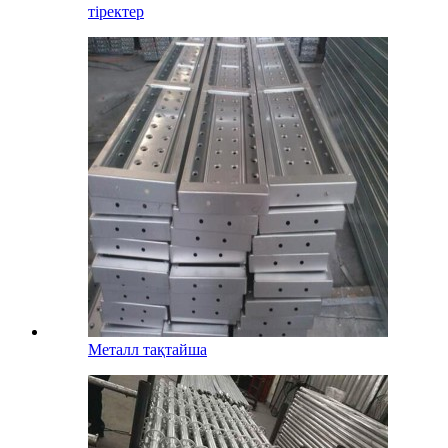
тіректер
Металл тақтайша