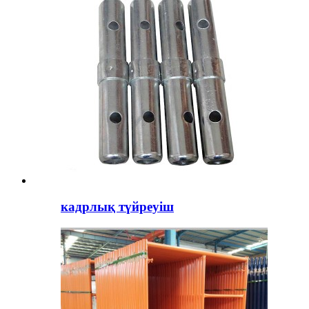
кадрлық түйреуіш