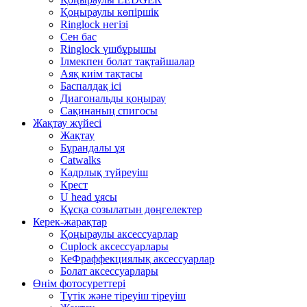
Қоңыраулы көпіршік
Ringlock негізі
Сен бас
Ringlock үшбұрышы
Ілмекпен болат тақтайшалар
Аяқ киім тақтасы
Баспалдақ ісі
Диагональды қоңырау
Сақинаның спигосы
Жақтау жүйесі
Жақтау
Бұрандалы ұя
Catwalks
Кадрлық түйреуіш
Крест
U head ұясы
Құсқа созылатын дөңгелектер
Керек-жарақтар
Қоңыраулы аксессуарлар
Cuplock аксессуарлары
КеФраффекциялық аксессуарлар
Болат аксессуарлары
Өнім фотосуреттері
Түтік және тіреуіш тіреуіш