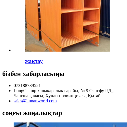
жақтау
бізбен хабарласыңы
073188739521
LongChamp халықаралық сарайы, № 9 Сянгфу Р.Д.,
Чангша қаласы, Хунан провинциясы, Қытай
sales@hunanworld.com
соңғы жаңалықтар