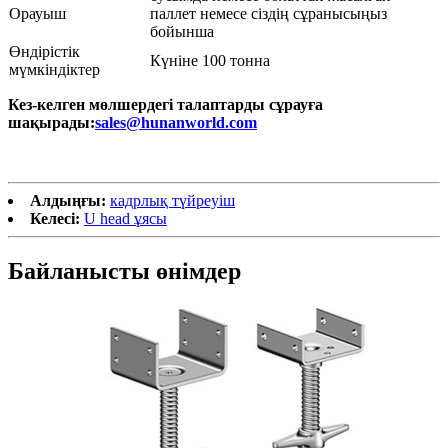
Орауыш
паллет немесе сіздің сұранысыңыз
бойынша
Өндірістік
Күніне 100 тонна
мүмкіндіктер
Кез-келген мөлшердегі талаптарды сұрауға
шақырады:
sales@hunanworld.com
Алдыңғы:
кадрлық түйреуіш
Келесі:
U head ұясы
Байланысты өнімдер