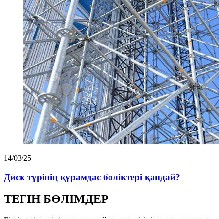
14/03/25
Диск түрінің құрамдас бөліктері қандай?
ТЕГІН БӨЛІМДЕР