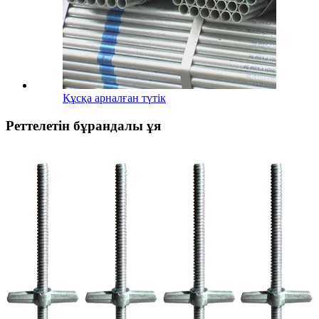
Құсқа арналған түтік
Реттелетін бұрандалы ұя