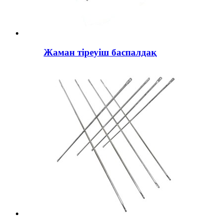
Жаман тіреуіш баспалдақ