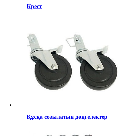
Крест
Құсқа созылатын дөңгелектер