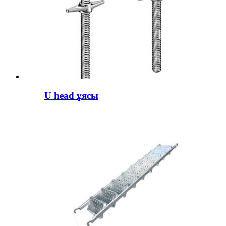
U head ұясы