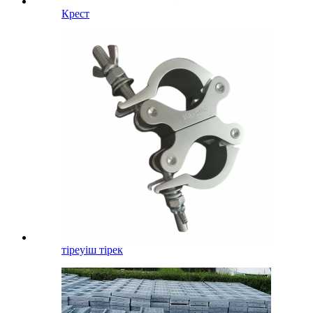
Крест
тіреуіш тірек