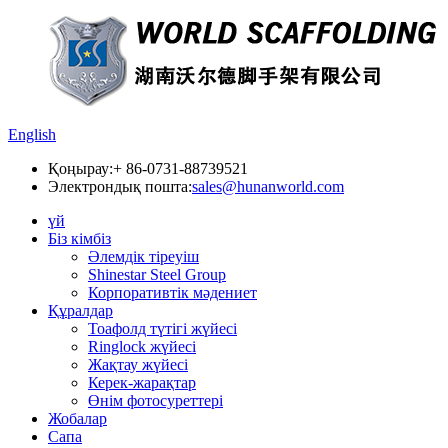
English
Қоңырау:
+ 86-0731-88739521
Электрондық пошта:
sales@hunanworld.com
үй
Біз кімбіз
Әлемдік тіреуіш
Shinestar Steel Group
Корпоративтік мәдениет
Құралдар
Тоафолд түтігі жүйесі
Ringlock жүйесі
Жақтау жүйесі
Керек-жарақтар
Өнім фотосуреттері
Жобалар
Сапа