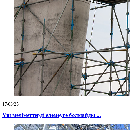
17/03/25
Үш мәліметтерді елемеуге болмайды ...