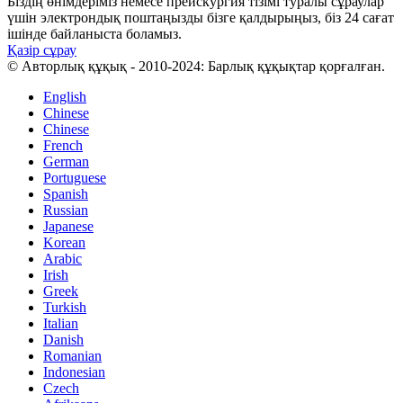
Біздің өнімдеріміз немесе прейскургия тізімі туралы сұраулар
үшін электрондық поштаңызды бізге қалдырыңыз, біз 24 сағат
ішінде байланыста боламыз.
Қазір сұрау
© Авторлық құқық - 2010-2024: Барлық құқықтар қорғалған.
English
Chinese
Chinese
French
German
Portuguese
Spanish
Russian
Japanese
Korean
Arabic
Irish
Greek
Turkish
Italian
Danish
Romanian
Indonesian
Czech