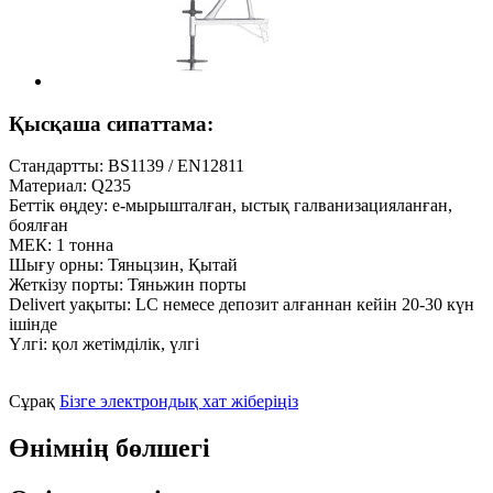
Қысқаша сипаттама:
Стандартты: BS1139 / EN12811
Материал: Q235
Беттік өңдеу: e-мырышталған, ыстық галванизацияланған,
боялған
МЕК: 1 тонна
Шығу орны: Тяньцзин, Қытай
Жеткізу порты: Тяньжин порты
Delivert уақыты: LC немесе депозит алғаннан кейін 20-30 күн
ішінде
Үлгі: қол жетімділік, үлгі
Сұрақ
Бізге электрондық хат жіберіңіз
Өнімнің бөлшегі