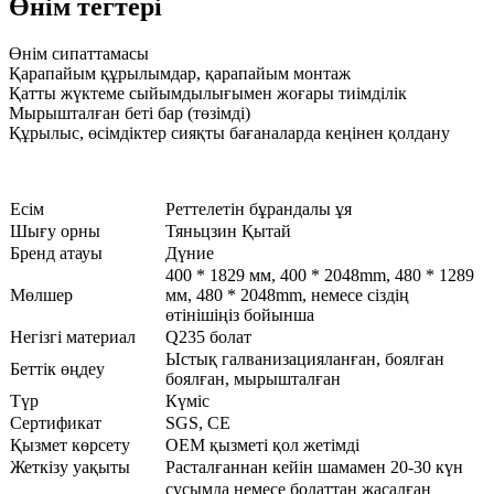
Өнім тегтері
Өнім сипаттамасы
Қарапайым құрылымдар, қарапайым монтаж
Қатты жүктеме сыйымдылығымен жоғары тиімділік
Мырышталған беті бар (төзімді)
Құрылыс, өсімдіктер сияқты бағаналарда кеңінен қолдану
Есім
Реттелетін бұрандалы ұя
Шығу орны
Тяньцзин Қытай
Бренд атауы
Дүние
400 * 1829 мм, 400 * 2048mm, 480 * 1289
Мөлшер
мм, 480 * 2048mm, немесе сіздің
өтінішіңіз бойынша
Негізгі материал
Q235 болат
Ыстық галванизацияланған, боялған
Беттік өңдеу
боялған, мырышталған
Түр
Күміс
Сертификат
SGS, CE
Қызмет көрсету
OEM қызметі қол жетімді
Жеткізу уақыты
Расталғаннан кейін шамамен 20-30 күн
сусымда немесе болаттан жасалған