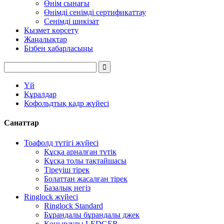
Өнім сынағы
Өнімді сенімді сертификаттау
Сенімді шикізат
Қызмет көрсету
Жаңалықтар
Бізбен хабарласыңы
Үй
Құралдар
Кофольдтық кадр жүйесі
Санаттар
Тоафолд түтігі жүйесі
Құсқа арналған түтік
Құсқа толы тақтайшасы
Тіреуіш тірек
Болаттан жасалған тірек
Базалық негіз
Ringlock жүйесі
Ringlock Standard
Бұрандалы бұрандалы джек
Қоңыраулы LEDGER