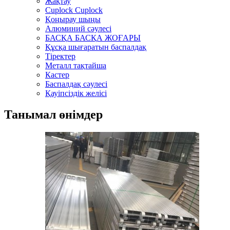
Жақтау
Cuplock Cuplock
Қоңырау шыңы
Алюминий сәулесі
БАСҚА БАСҚА ЖОҒАРЫ
Құсқа шығаратын баспалдақ
Тіректер
Металл тақтайша
Кастер
Баспалдақ сәулесі
Қауіпсіздік желісі
Танымал өнімдер