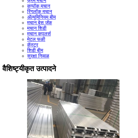
फ्रेम मचान
कप्पॉक मचान
रिंगलॉक मचान
अ‍ॅल्युमिनियम बीम
मचान बेस जॅक
मचान शिडी
मचान कपलर्स
मेटल फळी
कॅस्टर
शिडी बीम
सुरक्षा निव्वळ
वैशिष्ट्यीकृत उत्पादने