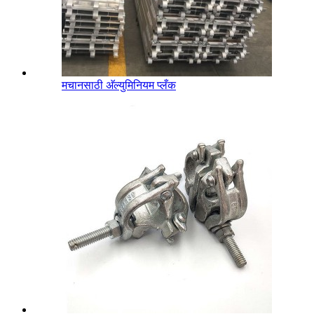
मचानसाठी अ‍ॅल्युमिनियम प्लँक