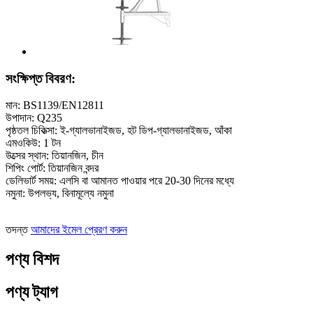
সংক্ষিপ্ত বিবরণ:
মান: BS1139/EN12811
উপাদান: Q235
পৃষ্ঠতল চিকিত্সা: ই-গ্যালভানাইজড, হট ডিপ-গ্যালভানাইজড, আঁকা
এমওকিউ: 1 টন
উত্সের স্থান: তিয়ানজিন, চীন
শিপিং পোর্ট: তিয়ানজিন বন্দর
ডেলিভার্ট সময়: এলসি বা আমানত পাওয়ার পরে 20-30 দিনের মধ্যে
নমুনা: উপলভ্য, বিনামূল্যে নমুনা
তদন্ত
আমাদের ইমেল প্রেরণ করুন
পণ্য বিশদ
পণ্য ট্যাগ