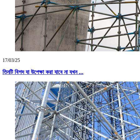
17/03/25
তিনটি বিশদ যা উপেক্ষা করা যাবে না যখন ...