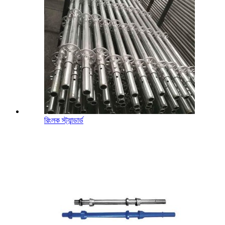
রিংলক স্ট্যান্ডার্ড