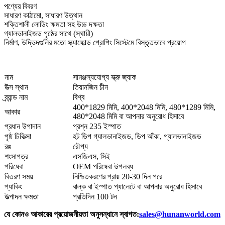
পণ্যের বিবরণ
সাধারণ কাঠামো, সাধারণ উত্থান
শক্তিশালী লোডিং ক্ষমতা সহ উচ্চ দক্ষতা
গ্যালভানাইজড পৃষ্ঠের সাথে (স্থায়ী)
নির্মাণ, উদ্ভিদগুলির মতো স্ক্যাফোল্ড প্রোপিং সিস্টেমে বিস্তৃতভাবে প্রয়োগ
নাম
সামঞ্জস্যযোগ্য স্ক্রু জ্যাক
উত্স স্থান
তিয়ানজিন চীন
ব্র্যান্ড নাম
বিশ্ব
400*1829 মিমি, 400*2048 মিমি, 480*1289 মিমি,
আকার
480*2048 মিমি বা আপনার অনুরোধ হিসাবে
প্রধান উপাদান
প্রশ্ন 235 ইস্পাত
পৃষ্ঠ চিকিত্সা
হট ডিপ গ্যালভানাইজড, ডিপ আঁকা, গ্যালভানাইজড
রঙ
রৌপ্য
শংসাপত্র
এসজিএস, সিই
পরিষেবা
OEM পরিষেবা উপলব্ধ
বিতরণ সময়
নিশ্চিতকরণের প্রায় 20-30 দিন পরে
প্যাকিং
বাল্ক বা ইস্পাত প্যালেটে বা আপনার অনুরোধ হিসাবে
উত্পাদন ক্ষমতা
প্রতিদিন 100 টন
যে কোনও আকারের প্রয়োজনীয়তা অনুসন্ধানে স্বাগত:
sales@hunanworld.com