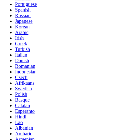
Portuguese
Spanish
Russian
Japanese
Korean
Arabic
Irish
Greek
Turkish
Italian
Danish
Romanian
Indonesian
Czech
Afrikaans
Swedish
Polish
Basque
Catalan
Esperanto
Hindi
Lao
Albanian
Amharic
Armenian