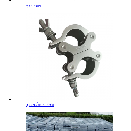
ক্রস ব্রেস
স্ক্যাফোল্ডিং কাপলার