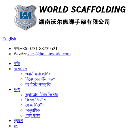
English
কল:
+86-0731-88739521
ই-মেইল:
sales@hunanworld.com
বাড়ি
আমরা কে
ওয়ার্ল্ড স্ক্যাফোল্ডিং
শিনেস্তার স্টিল গ্রুপ
কর্পোরেট সংস্কৃতি
পণ্য
স্ক্যাফোল্ড টিউব সিস্টেম
রিংলক সিস্টেম
ফ্রেম সিস্টেম
আনুষাঙ্গিক
পণ্য ফটো
প্রকল্প
গুণ