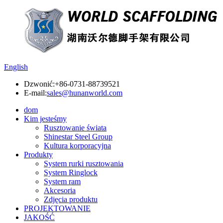
English
Dzwonić:
+86-0731-88739521
E-mail:
sales@hunanworld.com
dom
Kim jesteśmy
Rusztowanie świata
Shinestar Steel Group
Kultura korporacyjna
Produkty
System rurki rusztowania
System Ringlock
System ram
Akcesoria
Zdjęcia produktu
PROJEKTOWANIE
JAKOŚĆ