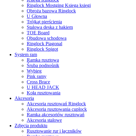
Ringlock Mostging Księga księgi
Obroża bazowa Ringlock
U Głowna
Trójkąt pierścienia
Stalowa deska z hakiem
TOE Board
Obudowa schodowa
Ringlock Piagonal
Ringlock Spigot
System ram
Ramka rusztowa
Śruba podnośnik
Wybieg
Pink ramy
Cross Brace
U HEAD JACK
Koła rusztowania
Akcesoria
Akcesoria rusztowań Ringlock
Akcesoria rusztowania cuplock
Ramka akcesoriów rusztowań
Akcesoria stalowe
Zdjęcia produktu
Rusztowanie rur i łączników