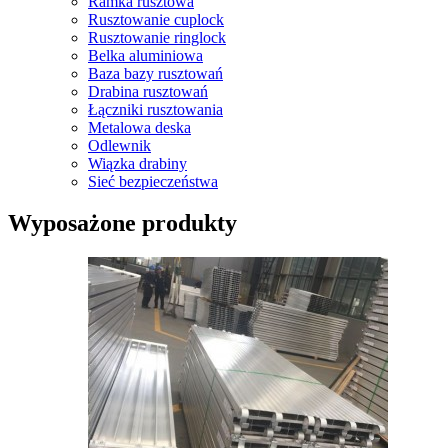
Ramka rusztowa
Rusztowanie cuplock
Rusztowanie ringlock
Belka aluminiowa
Baza bazy rusztowań
Drabina rusztowań
Łączniki rusztowania
Metalowa deska
Odlewnik
Wiązka drabiny
Sieć bezpieczeństwa
Wyposażone produkty