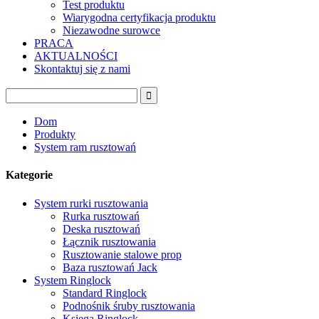
Test produktu
Wiarygodna certyfikacja produktu
Niezawodne surowce
PRACA
AKTUALNOŚCI
Skontaktuj się z nami
Dom
Produkty
System ram rusztowań
Kategorie
System rurki rusztowania
Rurka rusztowań
Deska rusztowań
Łącznik rusztowania
Rusztowanie stalowe prop
Baza rusztowań Jack
System Ringlock
Standard Ringlock
Podnośnik śruby rusztowania
Księga Ringlock