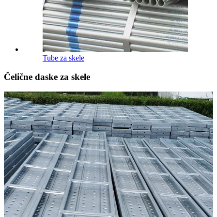
Tube za skele
Čelične daske za skele