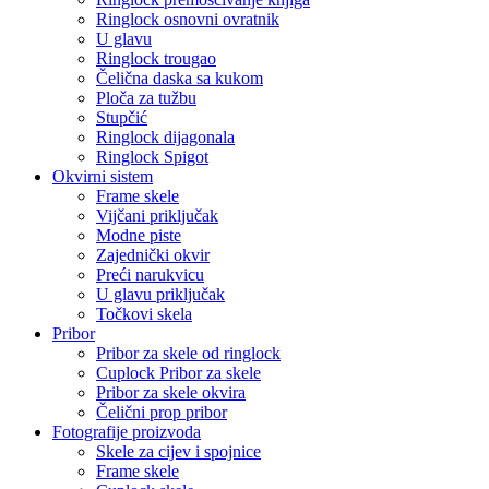
Ringlock osnovni ovratnik
U glavu
Ringlock trougao
Čelična daska sa kukom
Ploča za tužbu
Stupčić
Ringlock dijagonala
Ringlock Spigot
Okvirni sistem
Frame skele
Vijčani priključak
Modne piste
Zajednički okvir
Preći narukvicu
U glavu priključak
Točkovi skela
Pribor
Pribor za skele od ringlock
Cuplock Pribor za skele
Pribor za skele okvira
Čelični prop pribor
Fotografije proizvoda
Skele za cijev i spojnice
Frame skele