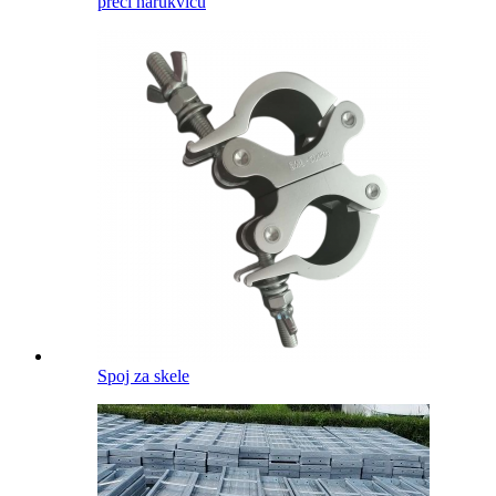
preći narukvicu
Spoj za skele