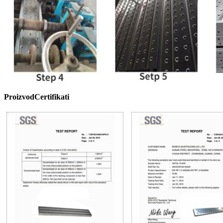
Proizvod
C
ertifikati