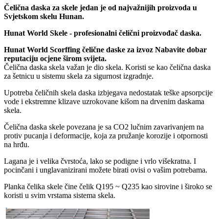
Čelična daska za skele jedan je od najvažnijih proizvoda u
Svjetskom skelu Hunan.
Hunat World Skele - profesionalni čelični proizvođač daska.
Hunat World Scorffing čelične daske za izvoz Nabavite dobar
reputaciju ocjene širom svijeta.
Čelična daska skela važan je dio skela. Koristi se kao čelična daska
za šetnicu u sistemu skela za sigurnost izgradnje.
Upotreba čeličnih skela daska izbjegava nedostatak teške apsorpcije
vode i ekstremne klizave uzrokovane kišom na drvenim daskama
skela.
Čelična daska skele povezana je sa CO2 lučnim zavarivanjem na
protiv pucanja i deformacije, koja za pružanje korozije i otpornosti
na hrđu.
Lagana je i velika čvrstoća, lako se podigne i vrlo višekratna. I
pocinčani i unglavanizirani možete birati ovisi o vašim potrebama.
Planka čelika skele čine čelik Q195 ~ Q235 kao sirovine i široko se
koristi u svim vrstama sistema skela.