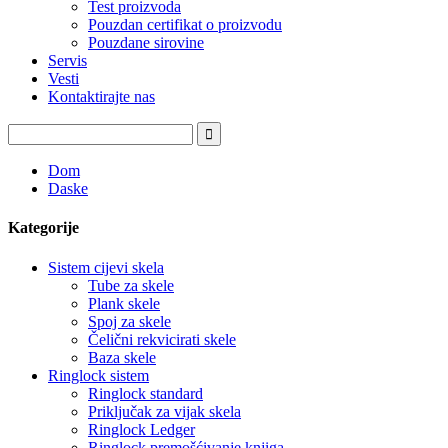
Test proizvoda
Pouzdan certifikat o proizvodu
Pouzdane sirovine
Servis
Vesti
Kontaktirajte nas
Dom
Daske
Kategorije
Sistem cijevi skela
Tube za skele
Plank skele
Spoj za skele
Čelični rekvicirati skele
Baza skele
Ringlock sistem
Ringlock standard
Priključak za vijak skela
Ringlock Ledger
Ringlock premošćivanje knjiga