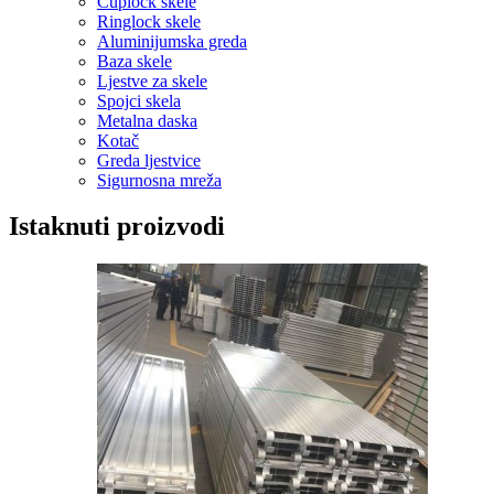
Cuplock skele
Ringlock skele
Aluminijumska greda
Baza skele
Ljestve za skele
Spojci skela
Metalna daska
Kotač
Greda ljestvice
Sigurnosna mreža
Istaknuti proizvodi