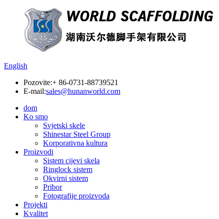
English
Pozovite:
+ 86-0731-88739521
E-mail:
sales@hunanworld.com
dom
Ko smo
Svjetski skele
Shinestar Steel Group
Korporativna kultura
Proizvodi
Sistem cijevi skela
Ringlock sistem
Okvirni sistem
Pribor
Fotografije proizvoda
Projekti
Kvalitet