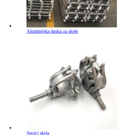
Aluminijska daska za skele
Spojci skela