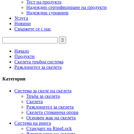
Тест на продукта
Надеждно сертифициране на продукти
Надеждни суровини
Услуга
Новини
Свържете се с нас
Начало
Продукти
Скелета тръбна система
Разклонител за скелета
Категории
Система за скеле на скелета
Тръба за скелета
Скелета
Разклонител за скелета
Скелета стоманена опора
Основен жак на скелета
Система на ринга
Стандарт на RingLock
Винтов крик на скелета