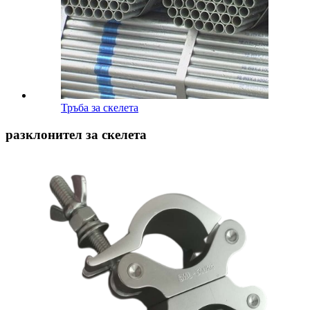
Тръба за скелета
разклонител за скелета