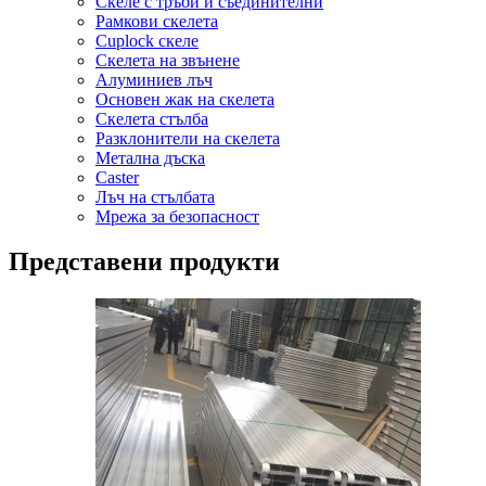
Скеле с тръби и съединителни
Рамкови скелета
Cuplock скеле
Скелета на звънене
Алуминиев лъч
Основен жак на скелета
Скелета стълба
Разклонители на скелета
Метална дъска
Caster
Лъч на стълбата
Мрежа за безопасност
Представени продукти