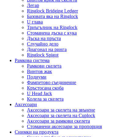
Легар
Ringlock Bridging Ledger
Базовата яка на Ringlock
U глава
Триъгълник на Ringlock
Стоманена дъска с кука
Дъска на пръста
Случайно дело
Диагонал на ринга
Ringlock Spigot
Рамкова система
Рамкови скелета
Винтов жак
Подиуми
Фампетово съединение
Кръстосана скоба
U Head Jack
Колела за скелета
Аксесоари
Аксесоари за скелета на звънене
Аксесоари за скелета на Cuplock
Аксесоари за рамкови скелета
Стоманени аксесоари за пропорция
Снимки на продукта