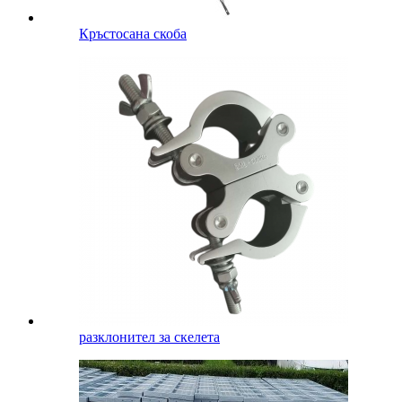
Кръстосана скоба
разклонител за скелета