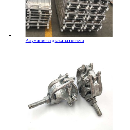
Алуминиева дъска за скелета