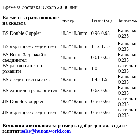
Време за доставка: Около 20-30 дни
Елемент за разклоняване
размер
Тегло (кг)
Забележ
на скелета
Капка ко
BS Double Cuppler
48.3*48.3mm
0.96-0.98
Q235
Капка ко
BS въртящ се съединител
48.3*48.3mm
1.12-1.15
Q235
BS Board Задържайте
Капка ко
48.3mm
0.61-0.63
съединител
Q235
BS разклонител на
натиснат
48.3*48.3mm
1.0
ръкавите
Q235
Капка ко
BS съединител на лъча
48.3mm
1.45-1.5
Q235
Капка ко
BS единичен разклонител
48.3mm
0.63-0.65
Q235
натиснат
JIS Double Couppler
48.6*48.6mm
0.56-0.66
Q235
натиснат
JIS въртящ се съединител
48.6*48.6mm
0.56-0.66
Q235
Всякакви изисквания за размер са добре дошли, за да се
запитат:
sales@hunanworld.com