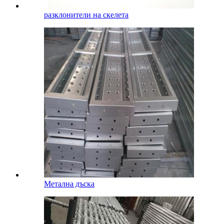
разклонители на скелета
Метална дъска