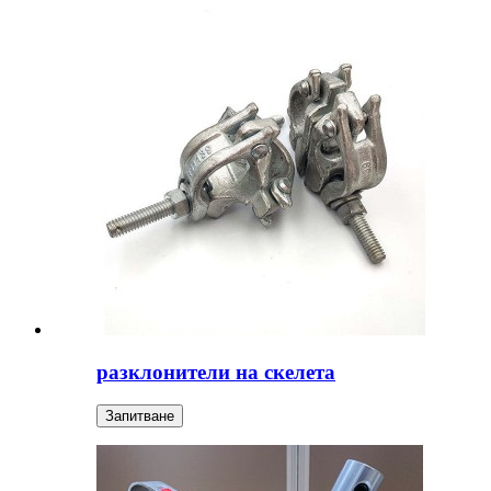
разклонители на скелета
Запитване