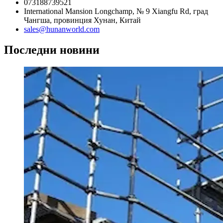
073188739521
International Mansion Longchamp, № 9 Xiangfu Rd, град
Чангша, провинция Хунан, Китай
sales@hunanworld.com
Последни новини