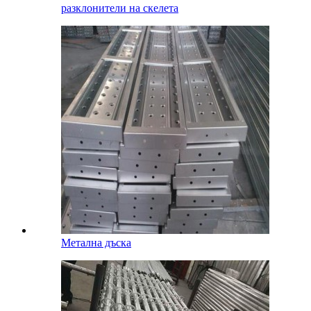
разклонители на скелета
Метална дъска