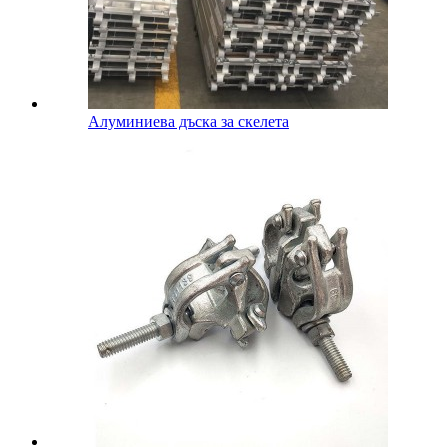
Алуминиева дъска за скелета