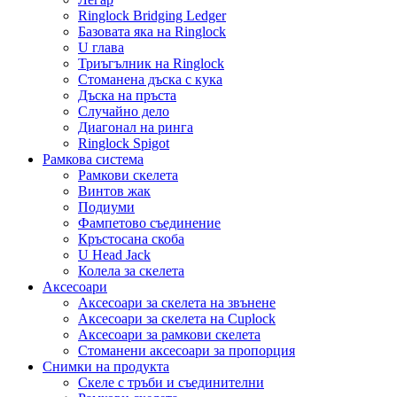
Ringlock Bridging Ledger
Базовата яка на Ringlock
U глава
Триъгълник на Ringlock
Стоманена дъска с кука
Дъска на пръста
Случайно дело
Диагонал на ринга
Ringlock Spigot
Рамкова система
Рамкови скелета
Винтов жак
Подиуми
Фампетово съединение
Кръстосана скоба
U Head Jack
Колела за скелета
Аксесоари
Аксесоари за скелета на звънене
Аксесоари за скелета на Cuplock
Аксесоари за рамкови скелета
Стоманени аксесоари за пропорция
Снимки на продукта
Скеле с тръби и съединителни