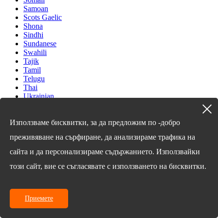
Samoan
Scots Gaelic
Shona
Sindhi
Sundanese
Swahili
Tajik
Tamil
Telugu
Thai
Ukrainian
Urdu
Uzbek
Vietnamese
Използваме бисквитки, за да предложим по -добро
Welsh
преживяване на сърфиране, да анализираме трафика на
Xhosa
Yiddish
сайта и да персонализираме съдържанието. Използвайки
Yoruba
Zulu
този сайт, вие се съгласявате с използването на бисквитки.
Kinyarwanda
Tatar
Oriya
Приемете
Turkmen
Uyghur