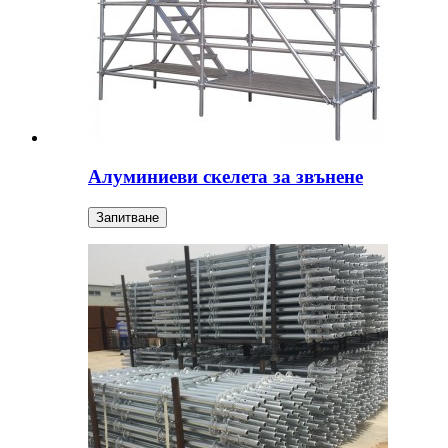
Алуминиеви скелета за звънене
Запитване