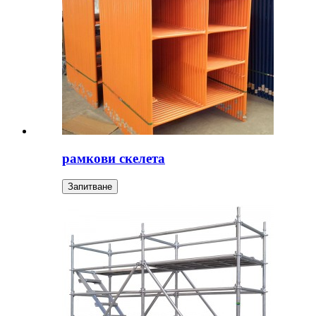
рамкови скелета
Запитване