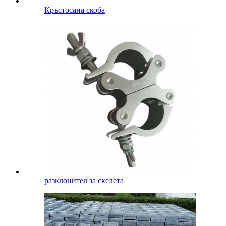
Кръстосана скоба
разклонител за скелета