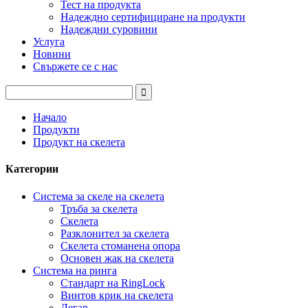
Тест на продукта
Надеждно сертифициране на продукти
Надеждни суровини
Услуга
Новини
Свържете се с нас
Начало
Продукти
Продукт на скелета
Категории
Система за скеле на скелета
Тръба за скелета
Скелета
Разклонител за скелета
Скелета стоманена опора
Основен жак на скелета
Система на ринга
Стандарт на RingLock
Винтов крик на скелета
Легар