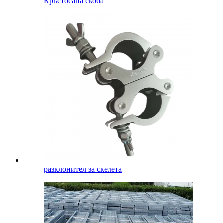
Кръстосана скоба
разклонител за скелета