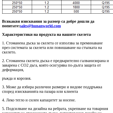
Всякакви изисквания за размер са добре дошли да
попитате:
sales@hunanworld.com
Характеристики на продукта на нашите скелета
1. Стоманена дъска за скелета се използва за преминаване
през системата за скелета или повишаване на стъпката на
скелето.
2. Стоманена скелета дъска е предварително галванизирана и
заварена с CO2 дъга, която осигурява по-дълга защита от
деформация,
ръжда и корозия.
3. Може да избира различни размери и видове поддръжка
според изискванията на пазара или клиента
4. Леко тегло и силен капацитет за носене.
5. Подсилване на дизайна на ребрата, укрепване на товарния