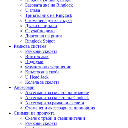
Базовата яка на Ringlock
U глава
Триъгълник на Ringlock
Стоманена дъска с кука
Дъска на пръста
Случайно дело
Диагонал на ринга
Ringlock Spigot
Рамкова система
Рамкови скелета
Винтов жак
Подиуми
Фампетово съединение
Кръстосана скоба
U Head Jack
Колела за скелета
Аксесоари
Аксесоари за скелета на звънене
Аксесоари за скелета на Cuplock
Аксесоари за рамкови скелета
Стоманени аксесоари за пропорция
Снимки на продукта
Скеле с тръби и съединителни
Рамкови скелета