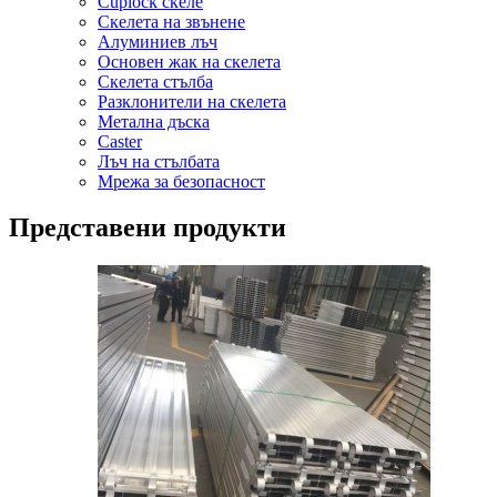
Cuplock скеле
Скелета на звънене
Алуминиев лъч
Основен жак на скелета
Скелета стълба
Разклонители на скелета
Метална дъска
Caster
Лъч на стълбата
Мрежа за безопасност
Представени продукти