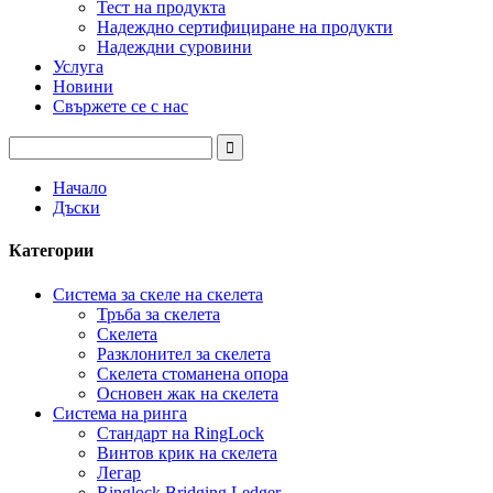
Тест на продукта
Надеждно сертифициране на продукти
Надеждни суровини
Услуга
Новини
Свържете се с нас
Начало
Дъски
Категории
Система за скеле на скелета
Тръба за скелета
Скелета
Разклонител за скелета
Скелета стоманена опора
Основен жак на скелета
Система на ринга
Стандарт на RingLock
Винтов крик на скелета
Легар
Ringlock Bridging Ledger