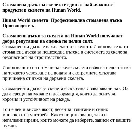
Стоманена дъска за скелета е един от най -важните
продукти в скелето на Hunan World.
Hunan World скелета- Професионална стоманена дъска
Производител.
Стоманени дъски за скелета на Hunan World получават
добра репутация на оценка по целия свят.
Стоманената дъска е важна част от скелето. Използва се като
стоманена дъска за пешеходна пътека в системата за скеле за
безопасност на строителството.
Използването на стоманена скеле скелета избягва недостатъка
на тежкото усвояване на водата и екстремната хлъзгава,
причинена от дъжд на дървени скелета.
Стоманената дъска за скелета е свързана с заваряване на CO2
дъга срещу напукване и деформация, които да осигурят
корозия и устойчивост на ръжда.
Той е лек и висока якост, лесен за издигане и силно
многократна употреба. Както поцинковани, така и
негалванизирани, които можете да изберете, зависи от вашите
нужди.