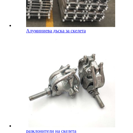
Алуминиева дъска за скелета
разклонители на скелета