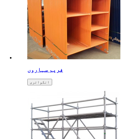
فریم سہاروں
انکوائری