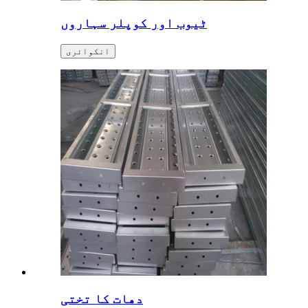
ٹیوب اور کوپلر سہاروں
انکوائری
دھات کا تختی