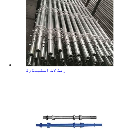
رنگ لاک اسٹینڈرڈ