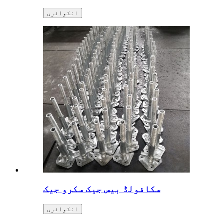
انکوائری
سکافولڈ بیس جیک سکرو جیک
انکوائری