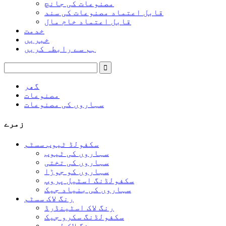
مصنوعات کی جانچ
قابل اعتماد مصنوعات کی سند
قابل اعتماد خام مال
خدمت
خبریں
ہم سے رابطہ کریں
گھر
مصنوعات
سہاروں کی مصنوعات
زمرے
سکفولڈ ٹیوب سسٹم
سہاروں کی ٹیوب
سہاروں کی تختی
سہاروں کو جوڑا
سکفولڈنگ اسٹیل پروپ
سہاروں کی بنیاد جیک
رنگ لاک سسٹم
رنگ لاک اسٹینڈرڈ
سکفولڈنگ سکرو جیک
رنگ لاک لیجر