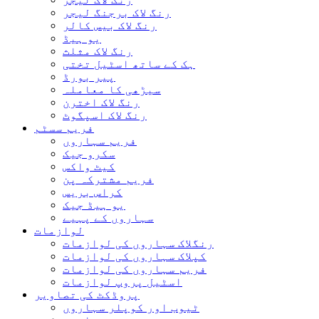
رنگ لاک برجنگ لیجر
رنگ لاک بیس کالر
یو ہیڈ
رنگ لاک مثلث
ہک کے ساتھ اسٹیل تختی
پیر بورڈ
سیڑھی کا معاملہ
رنگ لاک اخترن
رنگ لاک اسپگوٹ
فریم سسٹم
فریم سہاروں
سکرو جیک
کیٹ واکس
فریم مشترکہ پن
کراس بریس
یو ہیڈ جیک
سہاروں کے پہیے
لوازمات
رنگلاک سہاروں کی لوازمات
کپلاک سہاروں کی لوازمات
فریم سہاروں کی لوازمات
اسٹیل پروپ لوازمات
پروڈکٹ کی تصاویر
ٹیوب اور کوپلر سہاروں