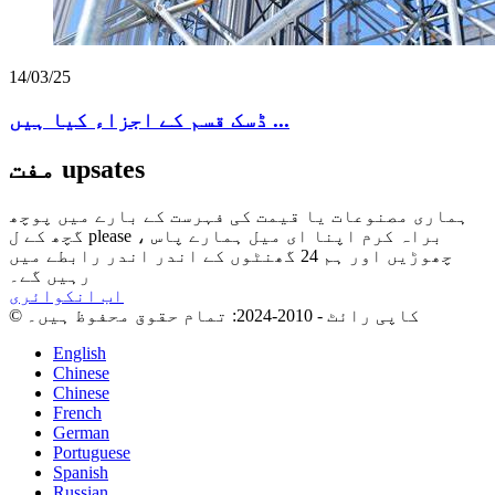
14/03/25
ڈسک قسم کے اجزاء کیا ہیں ...
مفت upsates
ہماری مصنوعات یا قیمت کی فہرست کے بارے میں پوچھ
گچھ کے ل please ، براہ کرم اپنا ای میل ہمارے پاس
چھوڑیں اور ہم 24 گھنٹوں کے اندر اندر رابطے میں
رہیں گے۔
اب انکوائری
© کاپی رائٹ - 2010-2024: تمام حقوق محفوظ ہیں۔
English
Chinese
Chinese
French
German
Portuguese
Spanish
Russian