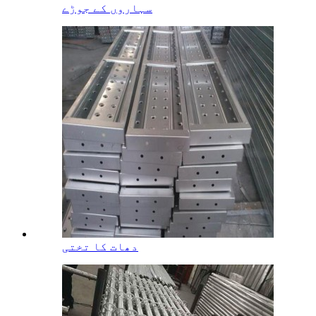
سہاروں کے جوڑے
دھات کا تختی