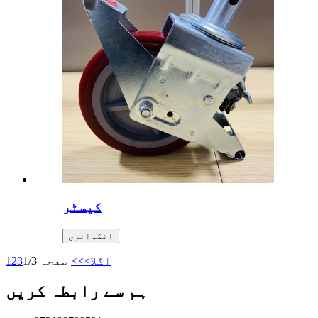
کیسٹر
انکوائری
اگلا>
>>
صفحہ 1/3
3
2
1
ہم سے رابطہ کریں