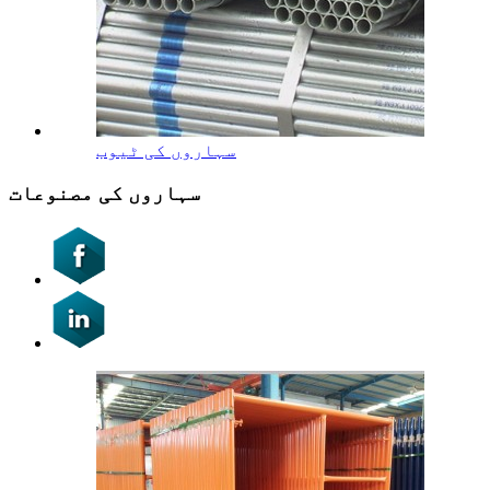
سہاروں کی ٹیوب
سہاروں کی مصنوعات