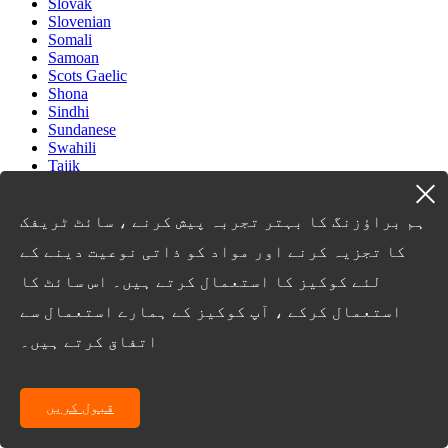
Slovak
Slovenian
Somali
Samoan
Scots Gaelic
Shona
Sindhi
Sundanese
Swahili
Tajik
Tamil
Telugu
Thai
ہم براؤزنگ کا بہتر تجربہ پیش کرنے ، سائٹ ٹریفک
Ukrainian
کا تجزیہ کرنے اور مواد کو ذاتی نوعیت دینے کے
Urdu
Uzbek
لئے کوکیز کا استعمال کرتے ہیں۔ اس سائٹ کا
Vietnamese
Welsh
استعمال کرکے ، آپ کوکیز کے ہمارے استعمال سے
Xhosa
اتفاق کرتے ہیں۔
Yiddish
Yoruba
Zulu
Kinyarwanda
قبول کریں
Tatar
Oriya