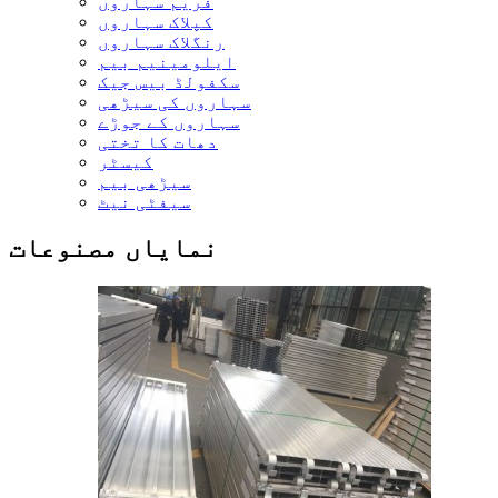
فریم سہاروں
کپلاک سہاروں
رنگلاک سہاروں
ایلومینیم بیم
سکفولڈ بیس جیک
سہاروں کی سیڑھی
سہاروں کے جوڑے
دھات کا تختی
کیسٹر
سیڑھی بیم
سیفٹی نیٹ
نمایاں مصنوعات