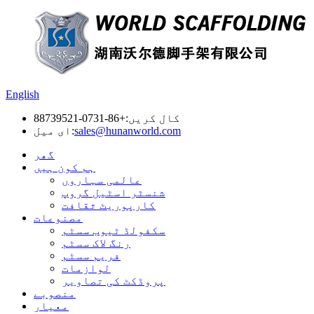
English
کال کریں:
+86-0731-88739521
sales@hunanworld.com
ای میل:
گھر
ہم کون ہیں
عالمی سہاروں
شنسٹر اسٹیل گروپ
کارپوریٹ ثقافت
مصنوعات
سکفولڈ ٹیوب سسٹم
رنگ لاک سسٹم
فریم سسٹم
لوازمات
پروڈکٹ کی تصاویر
منصوبے
معیار