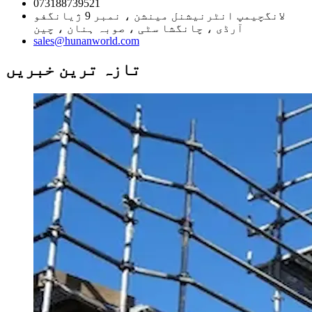
073188739521
لانگچیمپ انٹرنیشنل مینشن ، نمبر 9 ژیانگفو
آرڈی ، چانگشا سٹی ، صوبہ ہنان ، چین
sales@hunanworld.com
تازہ ترین خبریں