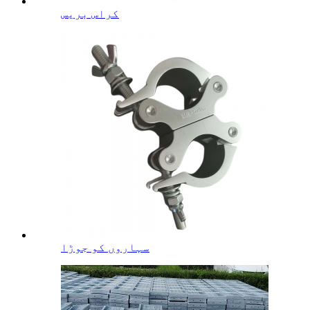
کراس بریس
سہاروں کو جوڑا