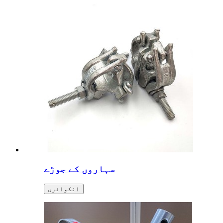
سہاروں کے جوڑے
انکوائری