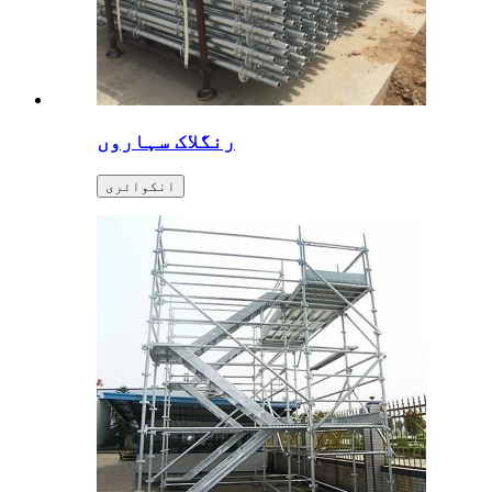
رنگلاک سہاروں
انکوائری