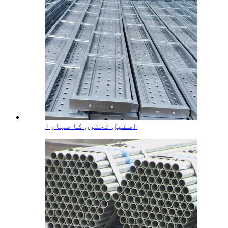
اسٹیل تختوں کا سہارا