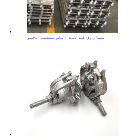
سہاروں کے لئے ایلومینیم تختی