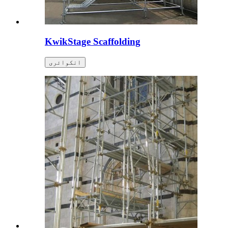
KwikStage Scaffolding
انکوائری