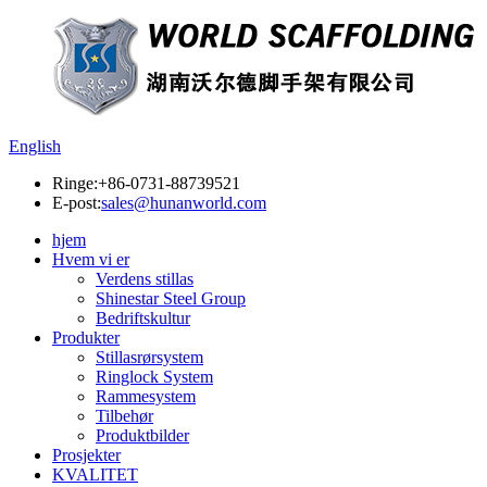
English
Ringe:
+86-0731-88739521
E-post:
sales@hunanworld.com
hjem
Hvem vi er
Verdens stillas
Shinestar Steel Group
Bedriftskultur
Produkter
Stillasrørsystem
Ringlock System
Rammesystem
Tilbehør
Produktbilder
Prosjekter
KVALITET