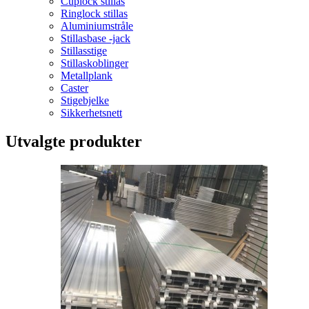
Cuplock stillas
Ringlock stillas
Aluminiumstråle
Stillasbase -jack
Stillasstige
Stillaskoblinger
Metallplank
Caster
Stigebjelke
Sikkerhetsnett
Utvalgte produkter