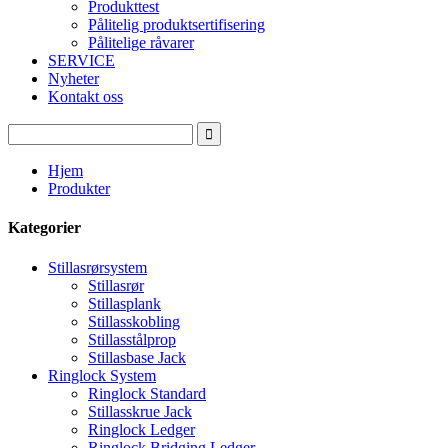
Produkttest
Pålitelig produktsertifisering
Pålitelige råvarer
SERVICE
Nyheter
Kontakt oss
Hjem
Produkter
Kategorier
Stillasrørsystem
Stillasrør
Stillasplank
Stillasskobling
Stillasstålprop
Stillasbase Jack
Ringlock System
Ringlock Standard
Stillasskrue Jack
Ringlock Ledger
Ringlock Bridging Ledger