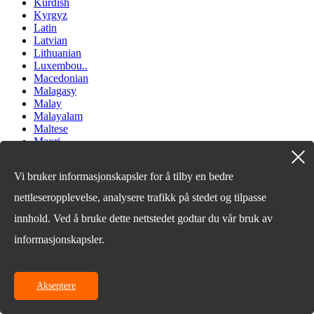
Kurdish
Kyrgyz
Latin
Latvian
Lithuanian
Luxembou..
Macedonian
Malagasy
Malay
Malayalam
Maltese
Maori
Marathi
Mongolian
Vi bruker informasjonskapsler for å tilby en bedre
Burmese
Nepali
nettleseropplevelse, analysere trafikk på stedet og tilpasse
Norwegian
Pashto
innhold. Ved å bruke dette nettstedet godtar du vår bruk av
Persian
informasjonskapsler.
Punjabi
Serbian
Sesotho
Sinhala
Akseptere
Slovak
Slovenian