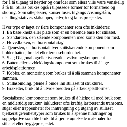
for å få tilgang til høyder og områder som ellers ville være vanskelig
å få til. Stillas brukes også i tilpassede former for formarbeid og
shoring. Som sitteplasser, konsertfaser, tilgangs-/visningstårn,
utstillingsstativer, skikamper, halvrør og kunstprosjekter.
Hver type er laget av flere komponenter som ofte inkluderer:
1. En base-knekt eller plate som er en bærende base for stillaset.
2. Standarden, den stående komponenten med kontakten blir med.
3. Hovedboken, en horisontal stag.
4. Tjenesten, en horisontalt tverrsnittsbærende komponent som
holder batten, brettet eller terrassebordenhet.
5. Stag Diagonal og/eller tverrsnitt avstivningskomponent.
6. Batten eller tavldekkingskomponent som brukes til å lage
arbeidsplattformen.
7. Kobler, en montering som brukes til å slå sammen komponenter
sammen.
8. Stillasbinding, pleide å binde inn stillaset til strukturer.
9. Braketter, brukt til å utvide bredden på arbeidsplattformer.
Spesialiserte komponenter som brukes til å hjelpe til med bruk som
en midlertidig struktur, inkluderer ofte kraftig lastbærende transoms,
stiger eller trappenheter for inntrengning og utgang av stillaset,
bjelkerstige/enhetstyper som brukes til å spenne hindringer og
søppelprøve som ble brukt til å fjerne uønskede materialer fra
stillalet eller byggeprosjektet.