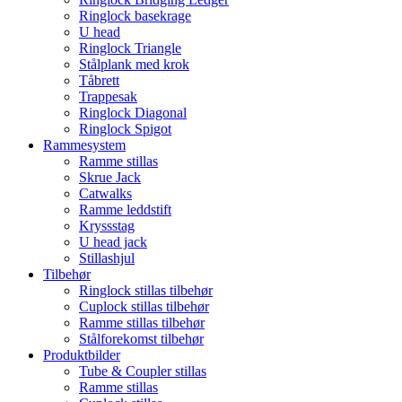
Ringlock basekrage
U head
Ringlock Triangle
Stålplank med krok
Tåbrett
Trappesak
Ringlock Diagonal
Ringlock Spigot
Rammesystem
Ramme stillas
Skrue Jack
Catwalks
Ramme leddstift
Kryssstag
U head jack
Stillashjul
Tilbehør
Ringlock stillas tilbehør
Cuplock stillas tilbehør
Ramme stillas tilbehør
Stålforekomst tilbehør
Produktbilder
Tube & Coupler stillas
Ramme stillas