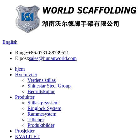
English
Ringe:
+86-0731-88739521
E-post:
sales@hunanworld.com
hjem
Hvem vi er
Verdens stillas
Shinestar Steel Group
Bedriftskultur
Produkter
Stillasrørsystem
Ringlock System
Rammesystem
Tilbehør
Produktbilder
Prosjekter
KVALITET