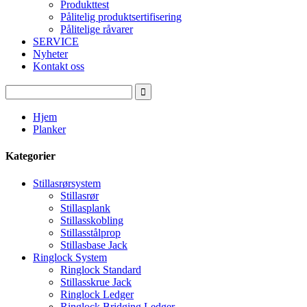
Produkttest
Pålitelig produktsertifisering
Pålitelige råvarer
SERVICE
Nyheter
Kontakt oss
Hjem
Planker
Kategorier
Stillasrørsystem
Stillasrør
Stillasplank
Stillasskobling
Stillasstålprop
Stillasbase Jack
Ringlock System
Ringlock Standard
Stillasskrue Jack
Ringlock Ledger
Ringlock Bridging Ledger