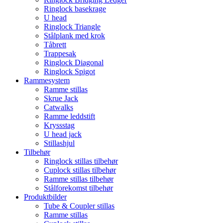
Ringlock basekrage
U head
Ringlock Triangle
Stålplank med krok
Tåbrett
Trappesak
Ringlock Diagonal
Ringlock Spigot
Rammesystem
Ramme stillas
Skrue Jack
Catwalks
Ramme leddstift
Kryssstag
U head jack
Stillashjul
Tilbehør
Ringlock stillas tilbehør
Cuplock stillas tilbehør
Ramme stillas tilbehør
Stålforekomst tilbehør
Produktbilder
Tube & Coupler stillas
Ramme stillas