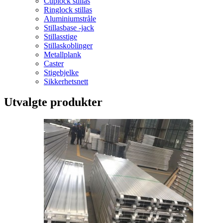
Cuplock stillas
Ringlock stillas
Aluminiumstråle
Stillasbase -jack
Stillasstige
Stillaskoblinger
Metallplank
Caster
Stigebjelke
Sikkerhetsnett
Utvalgte produkter