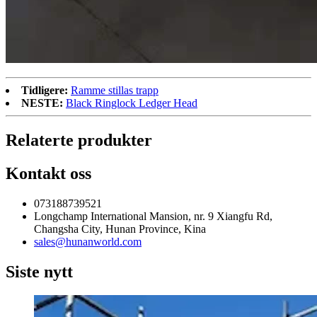
Tidligere:
Ramme stillas trapp
NESTE:
Black Ringlock Ledger Head
Relaterte produkter
Kontakt oss
073188739521
Longchamp International Mansion, nr. 9 Xiangfu Rd,
Changsha City, Hunan Province, Kina
sales@hunanworld.com
Siste nytt