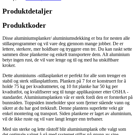
Produktdetaljer
Produktkoder
Disse aluminiumsplanker/ aluminiumsdekking er bra for nesten alle
stillasprogrammer og vil vare deg gjennom mange jobber. De er
lettere, sterkere, mer holdbare og tryggere enn tre. Du kan raskt sette
sammen disse plankerne og enkelt transportere dem. Alt aluminium
betyr ingen rust, de vil vare lenge og til og med ha utskiftbare
kroker.
Dette aluminiums -stillasplanket er perfekt for alle som trenger en
stabil og sterk stillasplattform. Planken på 7 fot er konstruert for å
holde 75 kg per kvadratmeter, og 10 fot planke har 50 kg per
kvadratfot, og kvalifiserer seg til tunge applikasjoner etter OSHA -
standarder. Aluminiumsplanken vår er sterk fordi den er forsterket på
bunnsiden. Toppsiden inneholder spor som fjerner stående vann og
sikrer at du har god trekkraft. Denne plantens superlette vekt gir
enkel montering og transport. Siden plankene er laget av aluminium,
vil de ikke ruste og vil vare langt lenger enn trebaner.
Med sin sterke og lette råstoff blir aluminiumplank ofte valgt som
det optimale valget å gå med systemet stillas på grunn av sine