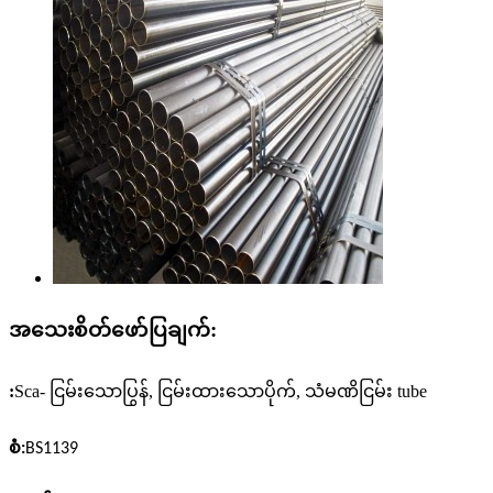
အသေးစိတ်ဖော်ပြချက်:
:
Sca- ငြမ်းသောပြွန်, ငြမ်းထားသောပိုက်, သံမဏိငြမ်း tube
စံ:
BS1139