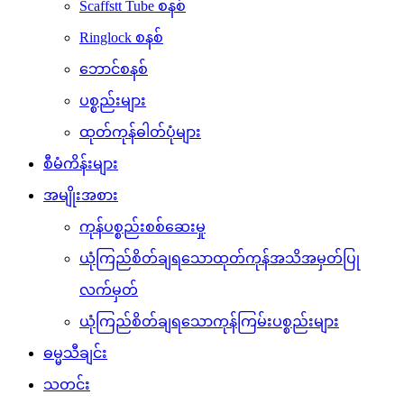
Scaffstt Tube စနစ်
Ringlock စနစ်
ဘောင်စနစ်
ပစ္စည်းများ
ထုတ်ကုန်ဓါတ်ပုံများ
စီမံကိန်းများ
အမျိုးအစား
ကုန်ပစ္စည်းစစ်ဆေးမှု
ယုံကြည်စိတ်ချရသောထုတ်ကုန်အသိအမှတ်ပြု
လက်မှတ်
ယုံကြည်စိတ်ချရသောကုန်ကြမ်းပစ္စည်းများ
ဓမ္မသီချင်း
သတင်း