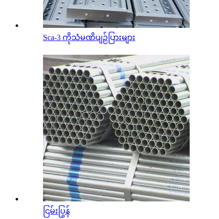
Sca-3 ကိုသံမဏိပျဉ်ပြားများ
ငြမ်းပြွန်