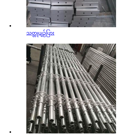
သတ္တုပျဉ်ပြား