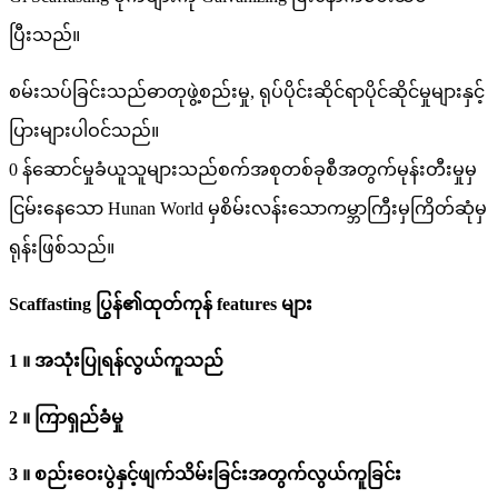
ပြီးသည်။
စမ်းသပ်ခြင်းသည်ဓာတုဖွဲ့စည်းမှု, ရုပ်ပိုင်းဆိုင်ရာပိုင်ဆိုင်မှုများနှင့်
ပြားများပါဝင်သည်။
0 န်ဆောင်မှုခံယူသူများသည်စက်အစုတစ်ခုစီအတွက်မုန်းတီးမှုမှ
ငြမ်းနေသော Hunan World မှစိမ်းလန်းသောကမ္ဘာကြီးမှကြိတ်ဆုံမှ
ရုန်းဖြစ်သည်။
Scaffasting ပြွန်၏ထုတ်ကုန် features များ
1 ။ အသုံးပြုရန်လွယ်ကူသည်
2 ။ ကြာရှည်ခံမှု
3 ။ စည်းဝေးပွဲနှင့်ဖျက်သိမ်းခြင်းအတွက်လွယ်ကူခြင်း