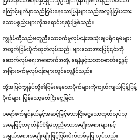
ငြမ်းနေသောစနစ်နှင့်နှိုင်းယှဉ်လျှင်ကုန်ကျစရိတ်နည်းပါးသော
ကြောင့်မျက်နှာသည်ငြမ်းနေသောပြွန်များသည်အလွန်ငြမ်းထား
သောပစ္စည်းများကိုအရောင်းရဆုံးဖြစ်သည်။
ကျွန်ုပ်တို့သည်မတူညီသောစက်မှုလုပ်ငန်းအသုံးချပရိုဂရမ်များ
အတွက်ငြမ်းပိုက်ထုတ်လုပ်သည်။ များသောအားဖြင့်၎င်းကို
ဆောက်လုပ်ရေးအဆောက်အအုံ, ရေနံနှင့်သဘာဝဓာတ်ငွေ့နှင့်
အခြားစက်မှုလုပ်ငန်းများတွင်တွေ့နိုင်သည်။
ထို့အပြင်ကျွန်ုပ်တို့၏ငြမ်းနေသောပိုက်များကိုကျယ်ကျယ်ပြန့်ပြန့်
ပိုက်များ, ပြွန်သော့ခတ်ငြီးငွေ့ခြင်း,
ပရော်ဖက်ရှင်နယ်နှင့်အဆင့်မြင့်သောငြီးငွေ့သောထုတ်လုပ်သူ
အနေဖြင့်တရုတ်နိုင်ငံရှိမတူညီသောအမျိုးအစားများနှင့်
အရွယ်အစားအမျိုးမျိုးဖြင့်ငြမ်းပိုက်တစ်ခုပြုလုပ်သည်။