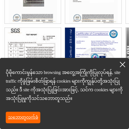
ပိုမိုကောင်းမွန်သော browsing အတွေ့အကြုံကိုပြုလုပ်ရန်, site
traffic ကိုခွဲခြမ်းစိတ်ဖြာရန် cookies များကိုကျွန်ုပ်တို့အသုံးပြု
သည်။ ဒီ site ကိုအသုံးပြုခြင်းအားဖြင့်, သင်က cookies များကို
အသုံးပြုမှုကိုသင်သဘောတူသည်။
သဘောတူလက်ခံ