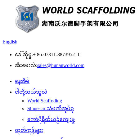
English
ခေါ်ဆိုမှု:
+ 86-07311-8873952111
အီးမေးလ်:
sales@hunanworld.com
နေအိမ်
ငါတို့ဘယ်သူလဲ
World Scaffoding
Shinestar သံမဏိအုပ်စု
ကော်ပိုရိတ်ယဉ်ကျေးမှု
ထုတ်ကုန်များ