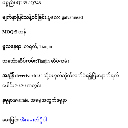
ပစ္စည်း:
Q235 / Q345
မျက်နှာပြင်သန့်စင်ခြင်း:
ပူလေး
galvaniased
MOQ:
5 တန်
မူလနေရာ -
တရုတ်, Tianjin
သင်္ဘောဆိပ်ကမ်း:
Tianjin ဆိပ်ကမ်း
အချိန် deverivert:
LC သို့မဟုတ်သိုက်လက်ခံရရှိပြီးနောက်ရက်
ပေါင်း 20-30 အတွင်း
နမူနာ:
avairale, အခမဲ့အတွက်နမူနာ
မေးခြင်း
အီးမေးလ်ပို့ပါ