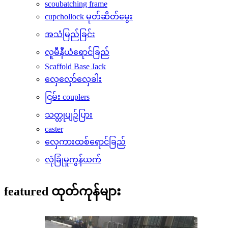
scoubatching frame
cupchollock မုတ်ဆိတ်မွေး
အသံမြည်ခြင်း
လူမီနီယံရောင်ခြည်
Scaffold Base Jack
လှေလှော်လှေခါး
ငြမ်း couplers
သတ္တုပျဉ်ပြား
caster
လှေကားထစ်ရောင်ခြည်
လုံခြုံမှုကွန်ယက်
featured ထုတ်ကုန်များ