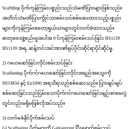
Scaffding ပိုက်ကုန်ကြမ်းပစ္စည်းသည်သံမဏိပြားများဖြစ်သည်။
အတိတ်သံမဏိပြားကွိုင်သာစမ်းသပ်စစ်ဆေးထားသည့်ပစ္စည်း
များကိုကုန်ကြမ်းစတော့ရှယ်ယာများတွင်လက်ခံထားသည်။
ဓာတုဗေဒဖွဲ့စည်းမှုအပါအ 0 င်ကုန်ကြမ်းစမ်းသပ်ခြင်း BS1139
BS1139 အရ, ဆန့်တင်းအင်အား၏ရုပ်ပိုင်းဆိုင်ရာပိုင်ဆိုင်မှု,
2) ဂဟေဆော်ခြင်းလိုင်းစမ်းသပ်ခြင်း
Scaffasting ပိုက်ဂင်ဂဟေဆော်ခြင်းလိုင်းအရည်အသွေးကို
ISO3834 နှင့် En1090 အရသိရသည်စစ်ဆေးသည်။ ပြားချပ်ချပ်
စစ်ဆေးခြင်းသည်ငြမ်းသောပိုက်ဂင်ဂဟေဆော်ခြင်းမျဉ်းစာမေးပွဲ
တွင်လည်းမရှိမဖြစ်လိုအပ်သည်။
3) လက်မခံနိုင်ပိုက်စမ်းသပ်
Gi Scaffasting ပိုက်များကို Galvanizing ပြီးနောက်စမ်းသပ်