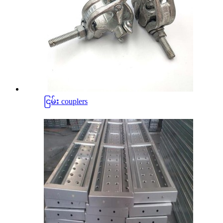
ငြမ်း couplers