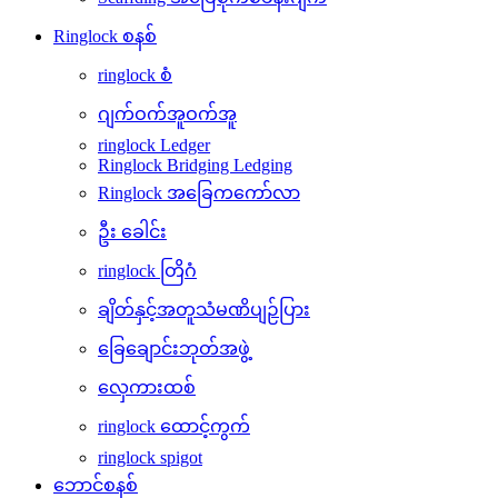
Ringlock စနစ်
ringlock စံ
ဂျက်ဝက်အူဝက်အူ
ringlock Ledger
Ringlock Bridging Ledging
Ringlock အခြေကကော်လာ
ဦး ခေါင်း
ringlock တြိဂံ
ချိတ်နှင့်အတူသံမဏိပျဉ်ပြား
ခြေချောင်းဘုတ်အဖွဲ့
လှေကားထစ်
ringlock ထောင့်ကွက်
ringlock spigot
ဘောင်စနစ်