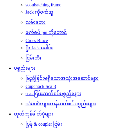
scoubatching frame
Jack ကိုဝက်အူ
လမ်းဘေး
ဖက်စပ် pin ကိုဘောင်
Cross Brace
ဦး Jack ခေါင်း
ငြမ်းဘီး
ပစ္စည်းများ
မြည်ခြင်းမရှိသောအသုံးအဆောင်များ
Cupchock Sca-3
sca- ငြမ်းဆက်စပ်ပစ္စည်းများ
သံမဏိကျားကန်ဆက်စပ်ပစ္စည်းများ
ထုတ်ကုန်ဓါတ်ပုံများ
ပြွန် & coupler ငြမ်း