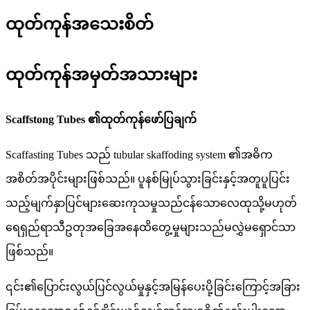
ထုတ်ကုန်အသေးစိတ်
ထုတ်ကုန်အမှတ်အသားများ
Scaffstong Tubes ၏ထုတ်ကုန်ဖော်ပြချက်
Scaffasting Tubes သည် tubular skaffoding system ၏အဓိက
အစိတ်အပိုင်းများဖြစ်သည်။ ပူနစ်မြုပ်သွားခြင်းနှင့်အတူပူပြင်း
သည့်မျက်နှာပြင်များဆေးကုသမှုသည်ငန်သောလေထုသို့မဟုတ်
ရေရှည်ရာသီဥတုအခြေအနေထိတွေ့မှုများသည်မလွှဲမရှောင်သာ
ဖြစ်သည်။
၎င်း၏ပြောင်းလွယ်ပြင်လွယ်မှုနှင့်အမြန်ပေးပို့ခြင်းကြောင့်အခြား