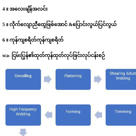
4 ။ အလေးချိန်အလင်း
5 ။ လိုက်လျောညီထွေဖြစ်အောင် &
ပြောင်းလွယ်ပြင်လွယ်
6 ။ ကုန်ကျစရိတ်ကုန်ကျစရိတ်
sca- ငြမ်းပြွန်၏ထုတ်ကုန်ထုတ်လုပ်ခြင်းလုပ်ငန်းစဉ်