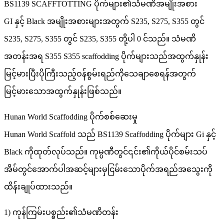
BS1139 SCAFFTOTTING ပိုက်များ၏သံမဏိအမျိုးအစား
GI နှင့် Black အမျိုးအစားများအတွက် S235, S275, S355 တွင်
S235, S275, S355 တွင် S235, S355 တို့ပါ 0 င်သည်။ သံမဏိ
အတန်းအရ S355 S355 scaffodding ပိုက်များသည်အထွက်နှုန်း
မြင့်မားပြီးပိုကြီးသည့်ဝန်စွမ်းရည်ကိုသေချာစေရန်အတွက်
မြင့်မားသောအထွက်နှုန်းဖြစ်သည်။
Hunan World Scaffodding ပိုက်စစ်ဆေးမှု
Hunan World Scaffold သည် BS1139 Scaffodding ပိုက်များ Gi နှင့်
Black ကိုထုတ်လုပ်သည်။ ကုမ္ပဏီတွင်၎င်း၏ကိုယ်ပိုင်စမ်းသပ်
အိမ်တွင်အောက်ပါအဆင့်များမှငြမ်းသောပိုက်အရည်အသွေးကို
ထိန်းချုပ်ထားသည်။
1) ကုန်ကြမ်းပစ္စည်း၏သံမဏိတန်း