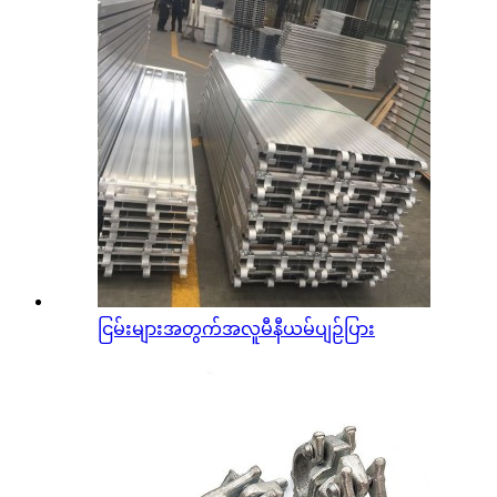
ငြမ်းများအတွက်အလူမီနီယမ်ပျဉ်ပြား