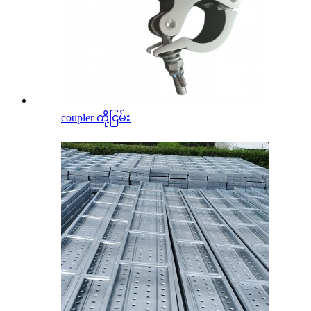
coupler ကိုငြမ်း