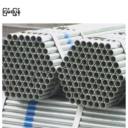
ငြမ်းပြွန်