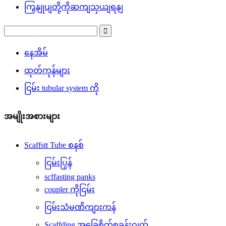
ကြှနျုပျတို့ကိုဆကျသှယျရနျ
နေအိမ်
ထုတ်ကုန်များ
ငြမ်း tubular system ကို
အမျိုးအစားများ
Scaffstt Tube စနစ်
ငြမ်းပြွန်
scffasting panks
coupler ကိုငြမ်း
ငြမ်းသံမဏိကျားကန်
Scaffding အခြေစိုက်စခန်းဂျက်