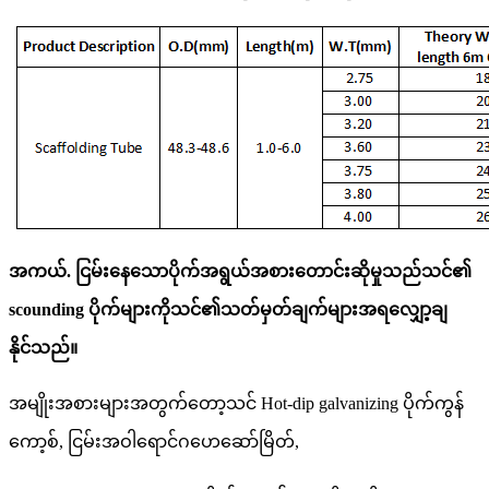
အကယ်. ငြမ်းနေသောပိုက်အရွယ်အစားတောင်းဆိုမှုသည်သင်၏
scounding ပိုက်များကိုသင်၏သတ်မှတ်ချက်များအရလျှော့ချ
နိုင်သည်။
အမျိုးအစားများအတွက်တော့သင် Hot-dip galvanizing ပိုက်ကွန်
ကော့စ်, ငြမ်းအဝါရောင်ဂဟေဆော်မြိတ်,