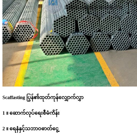
Scaffasting ပြွန်၏ထုတ်ကုန်လျှောက်လွှာ
1 ။ ဆောက်လုပ်ရေးစီမံကိန်း
2 ။ ရေနံနှင့်သဘာဝဓာတ်ငွေ့