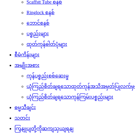
Scaffstt Tube စနစ်
Ringlock စနစ်
ဘောင်စနစ်
ပစ္စည်းများ
ထုတ်ကုန်ဓါတ်ပုံများ
စီမံကိန်းများ
အမျိုးအစား
ကုန်ပစ္စည်းစစ်ဆေးမှု
ယုံကြည်စိတ်ချရသောထုတ်ကုန်အသိအမှတ်ပြုလက်မှ
ယုံကြည်စိတ်ချရသောကုန်ကြမ်းပစ္စည်းများ
ဓမ္မသီချင်း
သတင်း
ကြှနျုပျတို့ကိုဆကျသှယျရနျ