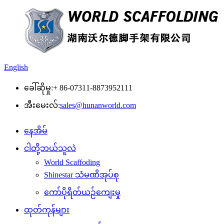
English
ခေါ်ဆိုမှု:
+ 86-07311-8873952111
အီးမေးလ်:
sales@hunanworld.com
နေအိမ်
ငါတို့ဘယ်သူလဲ
World Scaffoding
Shinestar သံမဏိအုပ်စု
ကော်ပိုရိတ်ယဉ်ကျေးမှု
ထုတ်ကုန်များ