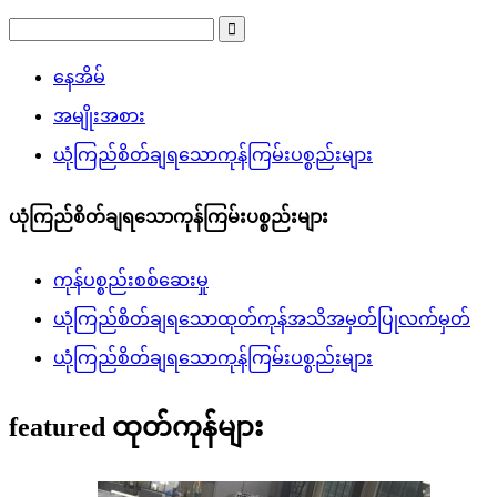
နေအိမ်
အမျိုးအစား
ယုံကြည်စိတ်ချရသောကုန်ကြမ်းပစ္စည်းများ
ယုံကြည်စိတ်ချရသောကုန်ကြမ်းပစ္စည်းများ
ကုန်ပစ္စည်းစစ်ဆေးမှု
ယုံကြည်စိတ်ချရသောထုတ်ကုန်အသိအမှတ်ပြုလက်မှတ်
ယုံကြည်စိတ်ချရသောကုန်ကြမ်းပစ္စည်းများ
featured ထုတ်ကုန်များ