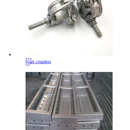
ငြမ်း couplers