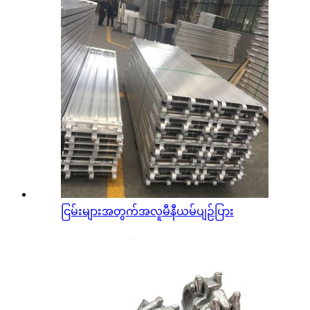
ငြမ်းများအတွက်အလူမီနီယမ်ပျဉ်ပြား