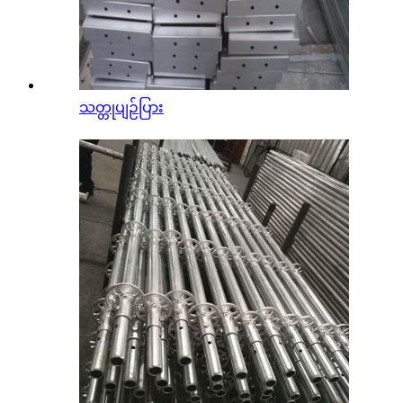
သတ္တုပျဉ်ပြား