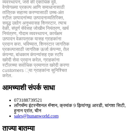
व्यवस्थापन, जसे की एकाधिक दुवे.
वेगवेगळ्या प्रकल्प आणि समाधानासाठी
तांत्रिक सहाय्य करण्यासाठी उच्च-अंत
स्टील उत्पादनांच्या उत्पादनाव्यतिरिक्त,
समृद्ध उद्योग अनुभवासह शिनस्टार. त्याच
वेळी, संपूर्ण सेवेसह जोखीम नियंत्रण, खर्च
नियंत्रण, गोदाम व्यवस्थापन, कार्यक्षम
उत्पादन वेळापत्रक यासह ग्राहकांना
प्रदान करा. भविष्यात, शिनस्टार जागतिक
प्रकल्पासाठी जागतिक ऊर्जा कंपन्या, तेल
कंपन्या, बांधकाम कंपन्यांसह एक स्टॉप
खरेदी सेवा प्रदान करेल, ग्राहकांना
स्टीलच्या सर्वाधिक प्रमाणात खरेदी करणा
customers ्या ग्राहकांना सुनिश्चित
करेल.
आमच्याशी संपर्क साधा
073188739521
लाँगचॅम्प इंटरनॅशनल मॅन्शन, क्रमांक 9 झियांगफू आरडी, चांगशा सिटी,
हुनान प्रांत, चीन
sales@hunanworld.com
ताज्या बातम्या