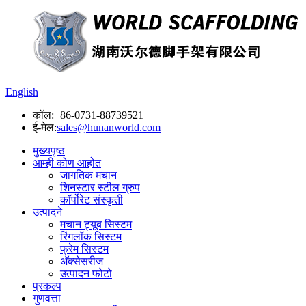
English
कॉल:
+86-0731-88739521
ई-मेल:
sales@hunanworld.com
मुख्यपृष्ठ
आम्ही कोण आहोत
जागतिक मचान
शिनस्टार स्टील ग्रुप
कॉर्पोरेट संस्कृती
उत्पादने
मचान ट्यूब सिस्टम
रिंगलॉक सिस्टम
फ्रेम सिस्टम
अ‍ॅक्सेसरीज
उत्पादन फोटो
प्रकल्प
गुणवत्ता