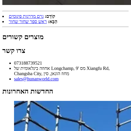
קוֹדֵם:
גרם מדרגות פיגומים
הַבָּא:
ראש ספר שחור שחור
מוצרים קשורים
צרו קשר
073188739521
אחוזה בינלאומית של Longchamp, מס '9 Xiangfu Rd,
Changsha City, מחוז הונאן, סין
sales@hunanworld.com
החדשות האחרונות