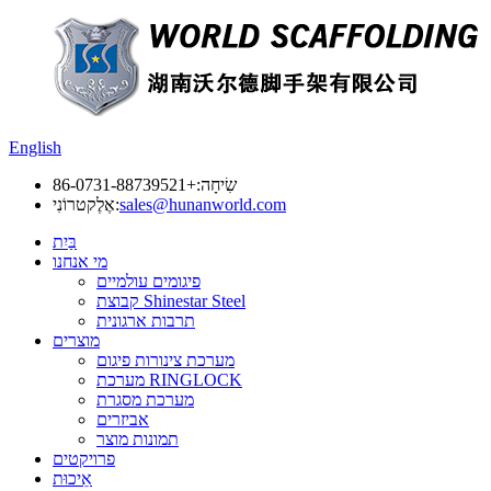
English
שִׂיחָה:
+86-0731-88739521
sales@hunanworld.com
אֶלֶקטרוֹנִי:
בַּיִת
מי אנחנו
פיגומים עולמיים
קבוצת Shinestar Steel
תרבות ארגונית
מוצרים
מערכת צינורות פיגום
מערכת RINGLOCK
מערכת מסגרת
אביזרים
תמונות מוצר
פרויקטים
אֵיכוּת