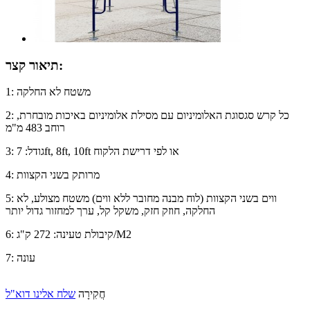
תיאור קצר:
1: משטח לא החלקה
2: כל קרש סגסוגת האלומיניום עם מסילת אלומיניום באיכות מובחרת,
רוחב 483 מ"מ
3: גודל: 7ft, 8ft, 10ft או לפי דרישת הלקוח
4: מרותק בשני הקצוות
5: ווים בשני הקצוות (לוח מבנה מחובר ללא ווים) משטח מצולע, לא
החלקה, חוזק חזק, משקל קל, ערך למחזור גדול יותר
6: קיבולת טעינה: 272 ק"ג/M2
7: עונה
חֲקִירָה
שלח אלינו דוא"ל