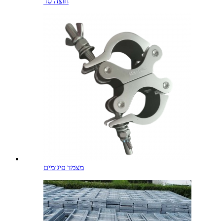
חוצה סד
מצמד פיגומים