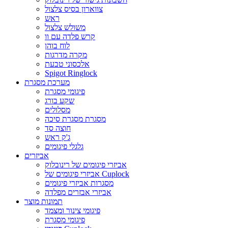
צווארון בסיס צלצול
ראש
משולש צלצול
קרש פלדה עם וו
לוח בוהן
מקרה מדרגות
אלכסוני טבעת
Spigot Ringlock
מערכת מסגרת
פיגומי מסגרת
שקע בורג
מסלולים
מסגרת מסגרת סיכה
חוצה סד
ג'ק ראש
גלגלי פיגומים
אביזרים
אביזרי פיגומים של רינובלוק
אביזרי פיגומים של Cuplock
מסגרות אביזרי פיגומים
אביזרי אבזרים מפלדה
תמונות מוצר
פיגומי צינור ומצמד
פיגומי מסגרת