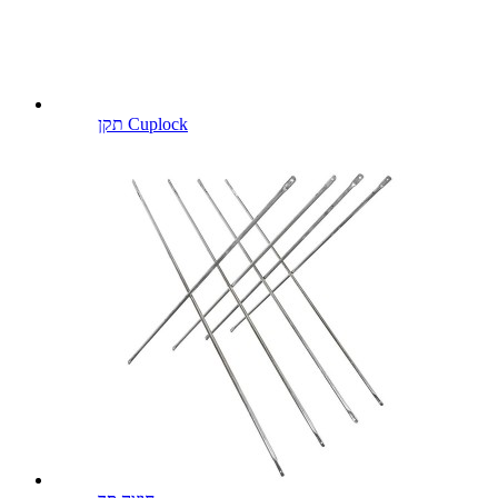
תקן Cuplock