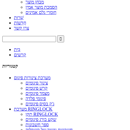
מבחן מוצר
הסמכת מוצר אמין
חומרי גלם אמינים
שֵׁרוּת
חֲדָשׁוֹת
צרו קשר
בַּיִת
קרשים
קטגוריות
מערכת צינורות פיגום
צינור פיגומים
קרש פיגומים
מצמד פיגומים
פיגומי פלדה
ג'ק בסיס פיגומים
מערכת RINGLOCK
תקן RINGLOCK
שקע בורג פיגומים
ספר חשבונות
חשבונות גישור של רינובלוק