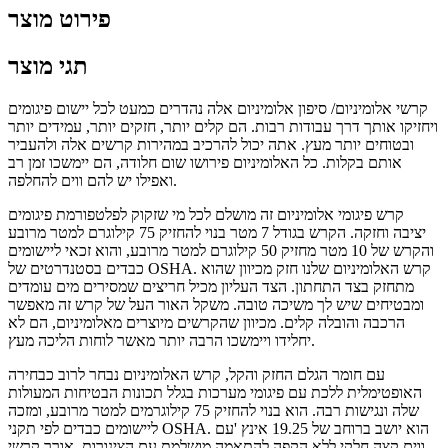
פירוט מוצר
תגי מוצר
קרשי אלומיניום/ סיפון אלומיניום אלה נהדרים כמעט לכל יישום פיגומים
ויחזיקו אותך דרך עבודות רבות. הם קלים יותר, חזקים יותר, עמידים יותר
ובטוחים יותר מעץ. אתה יכול להרכיב במהירות קרשים אלה ולהעביר
אותם בקלות. כל האלומיניום פירושו שום חלודה, הם יימשכו זמן רב
ואפילו יש להם ווים להחלפה.
קרש פיגומי אלומיניום זה מושלם לכל מי שזקוק לפלטפורמת פיגומים
יציבה וחזקה. הקרש בגודל 7 מטר בנוי להחזיק 75 קילוגרם למטר מרובע
והקרש של 10 מטר מחזיק 50 קילוגרם למטר מרובע, והוא זכאי ליישומים
כבדים בסטנדרטים של OSHA. קרש האלומיניום שלנו חזק מכיוון שהוא
מתחזק בצד התחתון. הצד העליון מכיל חריצים שמסירים מים עומדים
ומבטיחים שיש לך משיכה טובה. משקל האור העל של קרש זה מאפשר
הרכבה והובלה קלים. מכיוון שהקרשים מיוצרים מאלומיניום, הם לא
יחלידו ויימשכו הרבה יותר מאשר לוחות הליכה מעץ.
עם חומר הגלם החזק והקל, קרש האלומיניום נבחר לרוב כבחירה
האופטימלית ללכת עם פיגומי מערכות בגלל תכונות הבטיחות המעולות
שלה ונגישות רבה. הוא בנוי להחזיק 75 קילוגרמים למטר מרובע, ומזכה
ליישומים כבדים לפי תקני OSHA. הוא יושב ברוחב של 19.25 אינץ 'עם
ווים קצה חלקי ללא הקפה להתאמה מושלמת עם הצינורות. אורך קרשי