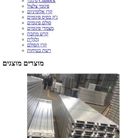
פיגומי Cuplock
פיגומי צלצול
קרן אלומיניום
ג'ק בסיס פיגומים
סולם פיגומים
מצמדי פיגומים
קרש מתכת
גַלגִלִית
קרן הסולם
רשת בטיחות
מוצרים מוצגים