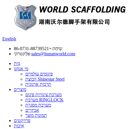
English
שִׂיחָה:
+86-0731-88739521
sales@hunanworld.com
אֶלֶקטרוֹנִי:
בַּיִת
מי אנחנו
פיגומים עולמיים
קבוצת Shinestar Steel
תרבות ארגונית
מוצרים
מערכת צינורות פיגום
מערכת RINGLOCK
מערכת מסגרת
אביזרים
תמונות מוצר
פרויקטים
אֵיכוּת