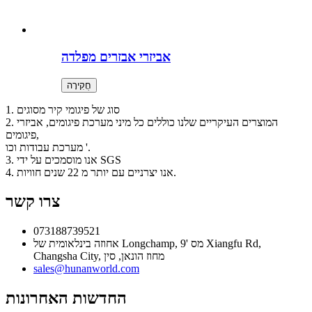
אביזרי אבזרים מפלדה
חֲקִירָה
1. סוג של פיגומי קיר מסוגים
2. המוצרים העיקריים שלנו כוללים כל מיני מערכת פיגומים, אביזרי
פיגומים,
מערכת עבודות וכו '.
3. אנו מוסמכים על ידי SGS
4. אנו יצרניים עם יותר מ 22 שנים חוויות.
צרו קשר
073188739521
אחוזה בינלאומית של Longchamp, מס '9 Xiangfu Rd,
Changsha City, מחוז הונאן, סין
sales@hunanworld.com
החדשות האחרונות