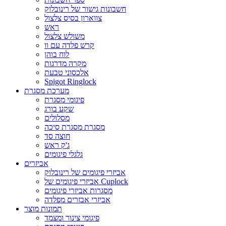
חשבונות גישור של רינובלוק
צווארון בסיס צלצול
ראש
משולש צלצול
קרש פלדה עם וו
לוח בוהן
מקרה מדרגות
אלכסוני טבעת
Spigot Ringlock
מערכת מסגרת
פיגומי מסגרת
שקע בורג
מסלולים
מסגרת מסגרת סיכה
חוצה סד
ג'ק ראש
גלגלי פיגומים
אביזרים
אביזרי פיגומים של רינובלוק
אביזרי פיגומים של Cuplock
מסגרות אביזרי פיגומים
אביזרי אבזרים מפלדה
תמונות מוצר
פיגומי צינור ומצמד