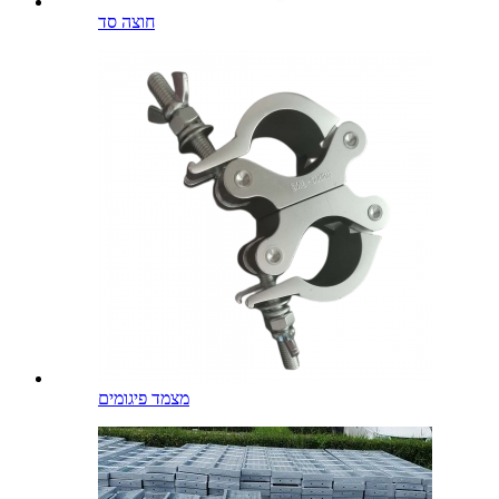
חוצה סד
מצמד פיגומים