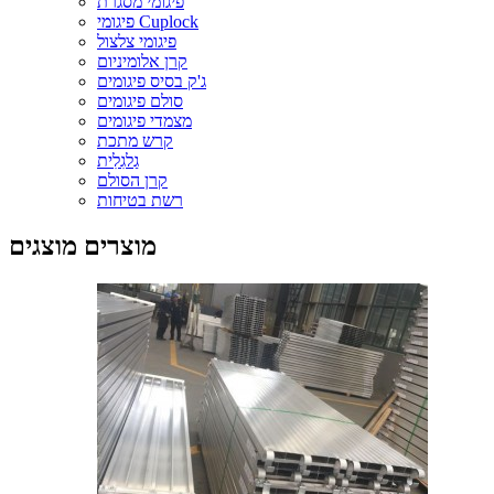
פיגומי מסגרת
פיגומי Cuplock
פיגומי צלצול
קרן אלומיניום
ג'ק בסיס פיגומים
סולם פיגומים
מצמדי פיגומים
קרש מתכת
גַלגִלִית
קרן הסולם
רשת בטיחות
מוצרים מוצגים