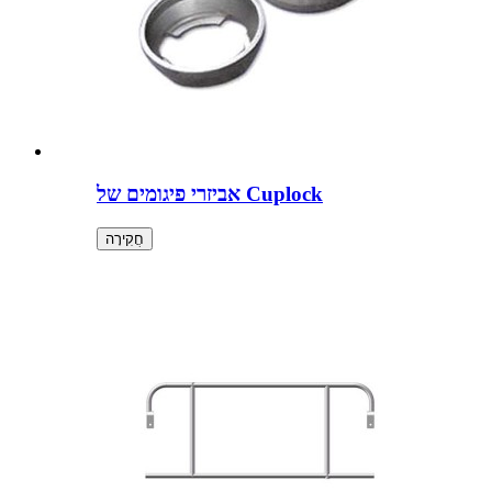
אביזרי פיגומים של Cuplock
חֲקִירָה