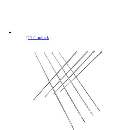
תקן Cuplock