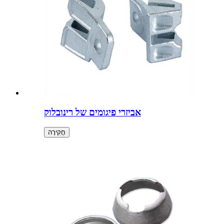
אביזרי פיגומים של רינובלוק
חֲקִירָה