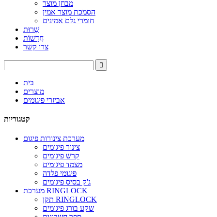
מבחן מוצר
הסמכת מוצר אמין
חומרי גלם אמינים
שֵׁרוּת
חֲדָשׁוֹת
צרו קשר
בַּיִת
מוצרים
אביזרי פיגומים
קטגוריות
מערכת צינורות פיגום
צינור פיגומים
קרש פיגומים
מצמד פיגומים
פיגומי פלדה
ג'ק בסיס פיגומים
מערכת RINGLOCK
תקן RINGLOCK
שקע בורג פיגומים
ספר חשבונות