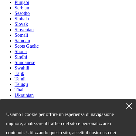
Punjabi
Serbian
Sesotho
Sinhala
Slovak
Slovenian
Somali
Samoan
Scots Gaelic
Shona
Sindhi
Sundanese
Swahili
Tajik
Tamil
Telugu
Thai
Ukrainian
Urdu
Uzbek
Vietnamese
Usiamo i cookie per offrire un'esperienza di navigazione
Welsh
Xhosa
migliore, analizzare il traffico del sito e personalizzare i
Yiddish
contenuti. Utilizzando questo sito, accetti il ​​nostro uso dei
Yoruba