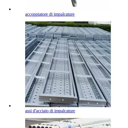
accoppiatore di impalcature
assi d'acciaio di impalcature