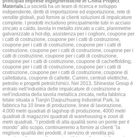
principali imprese ingegneristiche in China Project
Materials.
La società ha un team di ricerca e sviluppo
indipendente, diritti di importazione ed esportazione, rete di
vendite globali, può fornire ai clienti soluzioni di impalcature
complete. I prodotti includono principalmente tubi in acciaio
zincato a caldo, tavola in metallo zincato a calo, planimetrie
galvanizzate a hot-dip, assistenza per i coglioni, coupone per
i catti di costruzione, coupone per i catti di costruzione,
coupone per i catti di costruzione, coupone per i catti di
costruzione, coupone per i catti di costruzione, coupone per i
catti di costruzione, coupone per i catti di costruzione,
coupone per i catti di costruzione, coupone di cacheffolding,
coupone per i catti di costruzione, coupone per i catti di
costruzione, coupone per i catti di costruzione, coupone di
callettatura, coupone di callette. Camini, centrali elettriche,
petrolio e progetti petrolchimici. Nel 2013, Shinestar Group è
entrato nell'industria delle impalcature di costruzione e
nell'industria della tavola metallica zincata, nella fabbrica
totale situata a Tianjin Daqiuzhuang Industrial Park, la
fabbrica ha 10 linee di produzione, linee di lavorazione,
4.000 metri quadrati di tagshop di produzione, 4000 metri
quadrati di magazzini quadrati di warehousing e zoori di
metri quadrati. "I prodotti di alta qualità sono un ponte per il
mondo" allo scopo, continueremo a fornire ai clienti "la
migliore qualità dei prodotti, il servizio di vendita più