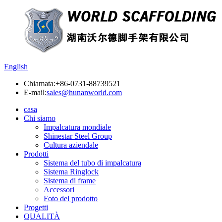
English
Chiamata:
+86-0731-88739521
E-mail:
sales@hunanworld.com
casa
Chi siamo
Impalcatura mondiale
Shinestar Steel Group
Cultura aziendale
Prodotti
Sistema del tubo di impalcatura
Sistema Ringlock
Sistema di frame
Accessori
Foto del prodotto
Progetti
QUALITÀ