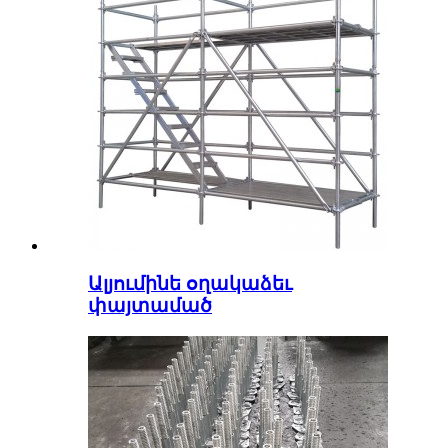
Ալյումինե օղակաձեւ
փայտամած