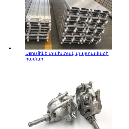
Ալյումինե տախտակ փայտամածի
համար