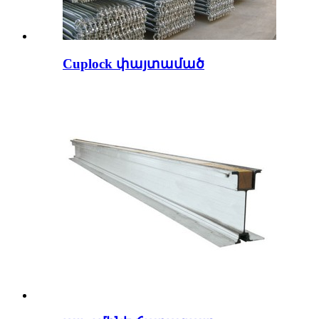
Cuplock փայտամած