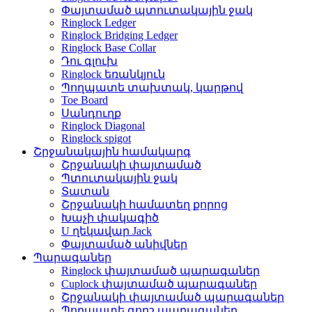
Փայտամած պտուտակային ջակ
Ringlock Ledger
Ringlock Bridging Ledger
Ringlock Base Collar
Դու գլուխ
Ringlock եռանկյուն
Պողպատե տախտակ, կարթով
Toe Board
Սանդուղք
Ringlock Diagonal
Ringlock spigot
Շրջանակային համակարգ
Շրջանակի փայտամած
Պտուտակային ջակ
Տատան
Շրջանակի համատեղ քորոց
Խաչի փակագիծ
U ղեկավար Jack
Փայտամած անիվներ
Պարագաներ
Ringlock փայտամած պարագաներ
Cuplock փայտամած պարագաներ
Շրջանակի փայտամած պարագաներ
Պողպատե գորշ պարագաներ