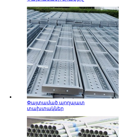
Փայտամած պողպատ
տախտակներ