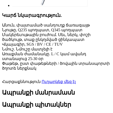
Կարճ նկարագրություն.
Անուն, փայտամած սանդուղք ճառագայթ
Նյութը, Q235 պողպատ, Q345 պողպատ
Մակերեւութային բուժում. Սեւ, ներկ, փոշի
ծածկույթ, տաք ընկղմված ցինկապատ
Վկայագիր, SGS / BV / CE / TUV
Նմուշ. Նմուշը մատչելի է
Առաքման ժամանակը. L / C կամ ավանդ
ստանալուց 25-30 օր
Փաթեթ, ըստ փաթեթների / ծովային տրանսպորտի
ծղոտե ներքնակ
Հարցաքննություն
Ուղարկեք մեզ էլ
Ապրանքի մանրամասն
Ապրանքի պիտակներ