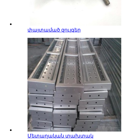
փայտամած զույգեր
Մետաղական տախտակ