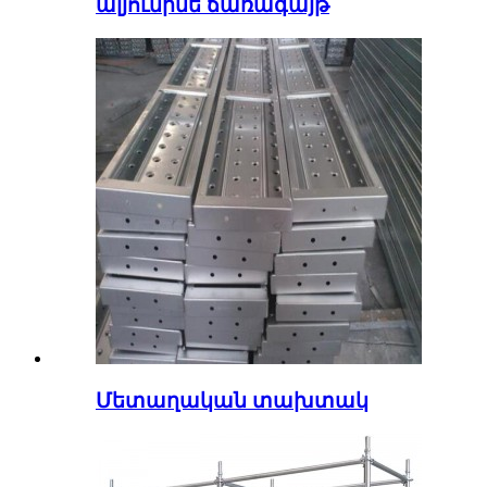
ալյումինե ճառագայթ
Մետաղական տախտակ