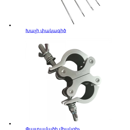
Խաչի փակագիծ
Փայտամածի միակցիչ