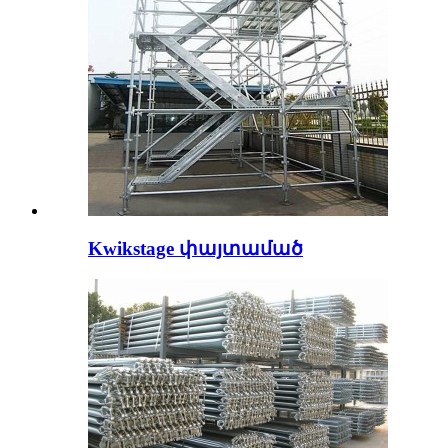
Kwikstage փայտամած