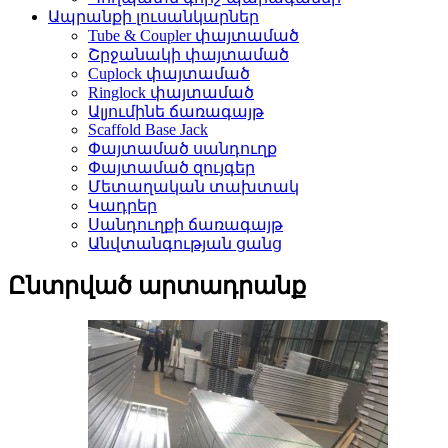
Ապրանքի լուսանկարներ
Tube & Coupler փայտամած
Շրջանակի փայտամած
Cuplock փայտամած
Ringlock փայտամած
Ալյումինե ճառագայթ
Scaffold Base Jack
Փայտամած սանդուղք
Փայտամած զույգեր
Մետաղական տախտակ
Կադրեր
Սանդուղքի ճառագայթ
Անվտանգության ցանց
Ընտրված արտադրանք