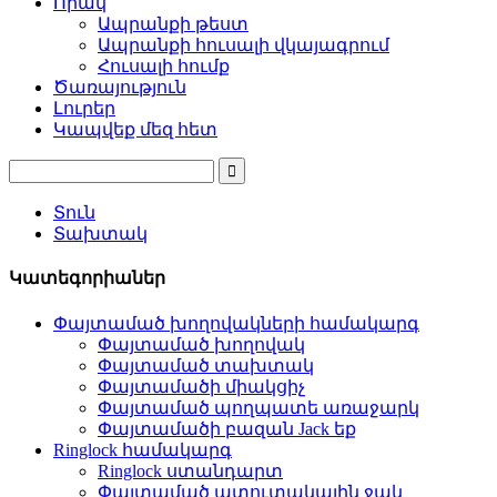
Որակ
Ապրանքի թեստ
Ապրանքի հուսալի վկայագրում
Հուսալի հումք
Ծառայություն
Լուրեր
Կապվեք մեզ հետ
Տուն
Տախտակ
Կատեգորիաներ
Փայտամած խողովակների համակարգ
Փայտամած խողովակ
Փայտամած տախտակ
Փայտամածի միակցիչ
Փայտամած պողպատե առաջարկ
Փայտամածի բազան Jack եք
Ringlock համակարգ
Ringlock ստանդարտ
Փայտամած պտուտակային ջակ