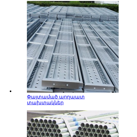
Փայտամած պողպատ
տախտակներ