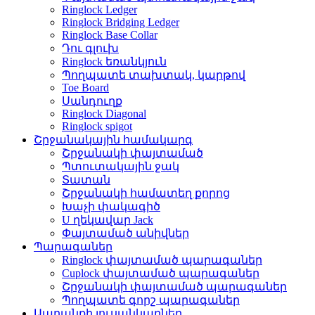
Ringlock Ledger
Ringlock Bridging Ledger
Ringlock Base Collar
Դու գլուխ
Ringlock եռանկյուն
Պողպատե տախտակ, կարթով
Toe Board
Սանդուղք
Ringlock Diagonal
Ringlock spigot
Շրջանակային համակարգ
Շրջանակի փայտամած
Պտուտակային ջակ
Տատան
Շրջանակի համատեղ քորոց
Խաչի փակագիծ
U ղեկավար Jack
Փայտամած անիվներ
Պարագաներ
Ringlock փայտամած պարագաներ
Cuplock փայտամած պարագաներ
Շրջանակի փայտամած պարագաներ
Պողպատե գորշ պարագաներ
Ապրանքի լուսանկարներ