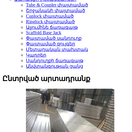
Tube & Coupler փայտամած
Շրջանակի փայտամած
Cuplock փայտամած
Ringlock փայտամած
Ալյումինե ճառագայթ
Scaffold Base Jack
Փայտամած սանդուղք
Փայտամած զույգեր
Մետաղական տախտակ
Կադրեր
Սանդուղքի ճառագայթ
Անվտանգության ցանց
Ընտրված արտադրանք