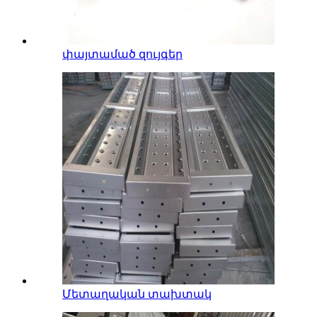
փայտամած զույգեր
Մետաղական տախտակ