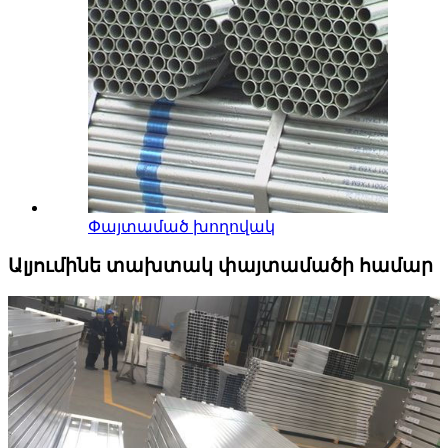
Փայտամած խողովակ
Ալյումինե տախտակ փայտամածի համար