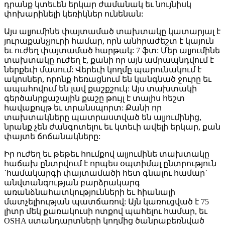
դրանք կտեւեն երկար ժամանակ եւ նույնիսկ
փոխարինելի կեռիկներ ունենան:
Այս ալյումինե փայտամած տախտակը կատարյալ է
յուրաքանչյուրի համար, որն անհրաժեշտ է կայուն
եւ ուժեղ փայտամած հարթակ: 7 ֆտ: Մեր ալյումինե
տախտակը ուժեղ է, քանի որ այն ամրապնդվում է
ներքեւի մասում: Վերեւի կողմը պարունակում է
ակոսներ, որոնք հեռացնում են կանգնած ջուրը եւ
ապահովում են լավ քաշքշուկ: Այս տախտակի
գերծանրքաշային քաշը թույլ է տալիս հեշտ
հավաքույթ եւ տրանսպորտ: Քանի որ
տախտակները պատրաստված են ալյումինից,
նրանք չեն ժանգոտելու եւ կտեւի ավելի երկար, քան
փայտե ճոճանակները:
Իր ուժեղ եւ թեթեւ հումքով ալյումինե տախտակը
հաճախ ընտրվում է որպես օպտիմալ ընտրություն
`համակարգի փայտամածի հետ գնալու համար`
անվտանգության բարձրակարգ
առանձնահատկությունների եւ հիանալի
մատչելիության պատճառով: Այն կառուցված է 75
լիտր մեկ քառակուսի ոտքով պահելու համար, եւ
OSHA ստանդարտների կողմից ծանրաբեռնված