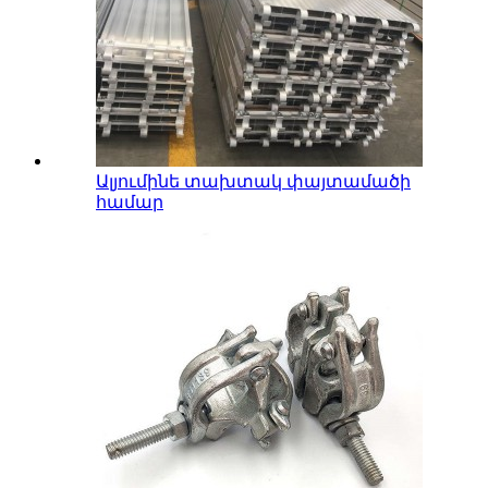
Ալյումինե տախտակ փայտամածի
համար