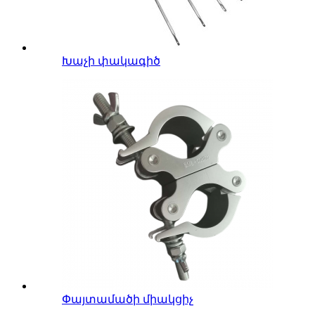
Խաչի փակագիծ
Փայտամածի միակցիչ