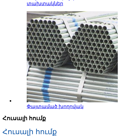
տախտակներ
Փայտամած խողովակ
Հուսալի հումք
Հուսալի հումք