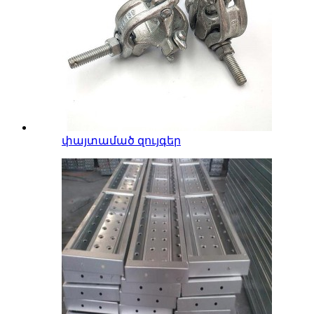
փայտամած զույգեր