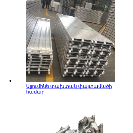
Ալյումինե տախտակ փայտամածի
համար