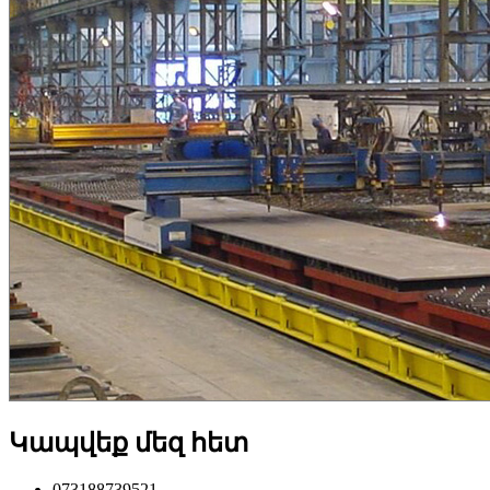
Կապվեք մեզ հետ
073188739521