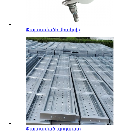
Փայտամածի միակցիչ
Փայտամած պողպատ