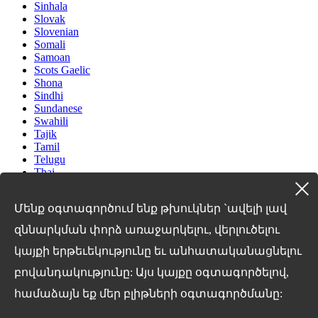
Sinhala
Slovak
Slovenian
Somali
Samoan
Scots Gaelic
Shona
Sindhi
Sundanese
Swahili
Tajik
Tamil
Telugu
Thai
Ukrainian
Urdu
Մենք օգտագործում ենք թխուկներ `ավելի լավ
Uzbek
Vietnamese
զննարկման փորձ առաջարկելու, վերլուծելու
Welsh
Xhosa
կայքի երթեւեկությունը եւ անհատականացնելու
Yiddish
բովանդակությունը: Այս կայքը օգտագործելով,
Yoruba
Zulu
համաձայն եք մեր բլիթների օգտագործմանը:
Kinyarwanda
Tatar