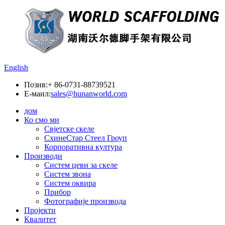
English
Позив:
+ 86-0731-88739521
Е-маил:
sales@hunanworld.com
дом
Ко смо ми
Свјетске скеле
СхинеСтар Стеел Гроуп
Корпоративна култура
Производи
Систем цеви за скеле
Систем звона
Систем оквира
Прибор
Фотографије производа
Пројекти
Квалитет