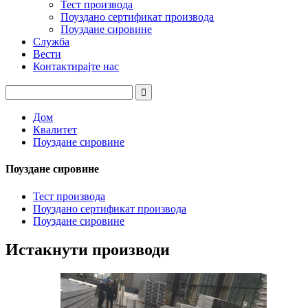
Тест производа
Поуздано сертификат производа
Поуздане сировине
Служба
Вести
Контактирајте нас
Дом
Квалитет
Поуздане сировине
Поуздане сировине
Тест производа
Поуздано сертификат производа
Поуздане сировине
Истакнути производи