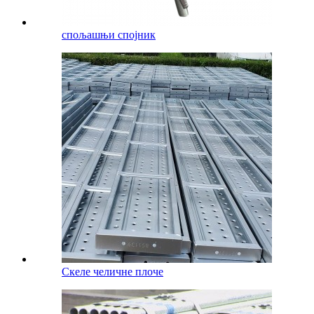
спољашњи спојник
Скеле челичне плоче