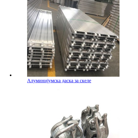
Алуминијумска даска за скеле