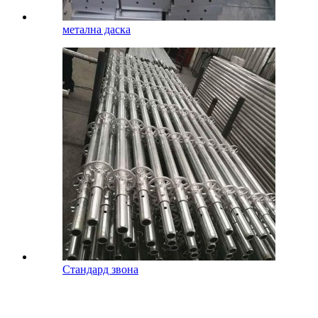
метална даска
Стандард звона