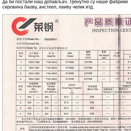
да би постали наш добављач. Тренутно су наше фабрике
сировина баову, анстеел, лаиву челик итд.