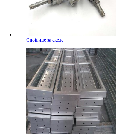
Спојнице за скеле