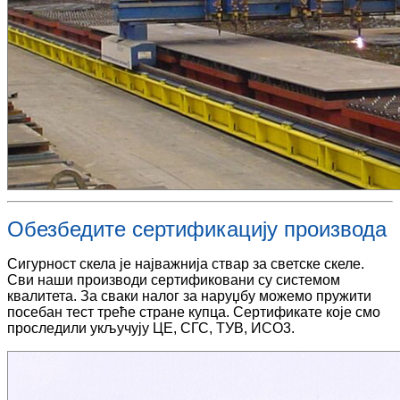
Обезбедите сертификацију производа
Сигурност скела је најважнија ствар за светске скеле.
Сви наши производи сертификовани су системом
квалитета. За сваки налог за наруџбу можемо пружити
посебан тест треће стране купца. Сертификате које смо
проследили укључују ЦЕ, СГС, ТУВ, ИСО3.