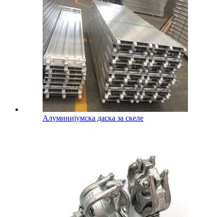
Алуминијумска даска за скеле