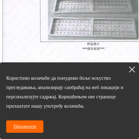
Користимо колачиће да понудимо боље искуство
прегледавања, анализирају саобраћај на веб локацији и
персонализујте садржај. Коришћењем ове странице
прихватате нашу употребу колачића.
Прихватити