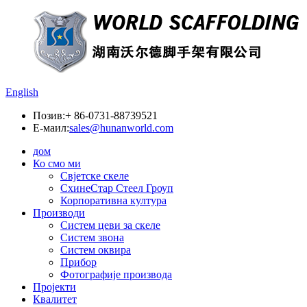
English
Позив:
+ 86-0731-88739521
Е-маил:
sales@hunanworld.com
дом
Ко смо ми
Свјетске скеле
СхинеСтар Стеел Гроуп
Корпоративна култура
Производи
Систем цеви за скеле
Систем звона
Систем оквира
Прибор
Фотографије производа
Пројекти
Квалитет