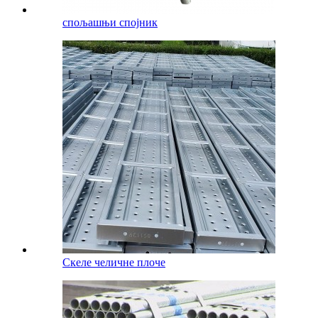
спољашњи спојник
Скеле челичне плоче