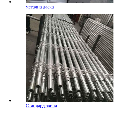
метална даска
Стандард звона