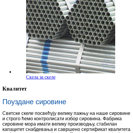
Скела за скеле
Квалитет
Поуздане сировине
Светске скеле посвећују велику пажњу на наше сировине
и строго ћемо контролисати избор сировина. Фабрика
сировине мора имати велику производњу, стабилан
капацитет снабдевања и савршено сертификат квалитета