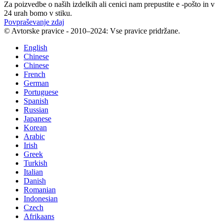
Za poizvedbe o naših izdelkih ali cenici nam prepustite e -pošto in v
24 urah bomo v stiku.
Povpraševanje zdaj
© Avtorske pravice - 2010–2024: Vse pravice pridržane.
English
Chinese
Chinese
French
German
Portuguese
Spanish
Russian
Japanese
Korean
Arabic
Irish
Greek
Turkish
Italian
Danish
Romanian
Indonesian
Czech
Afrikaans