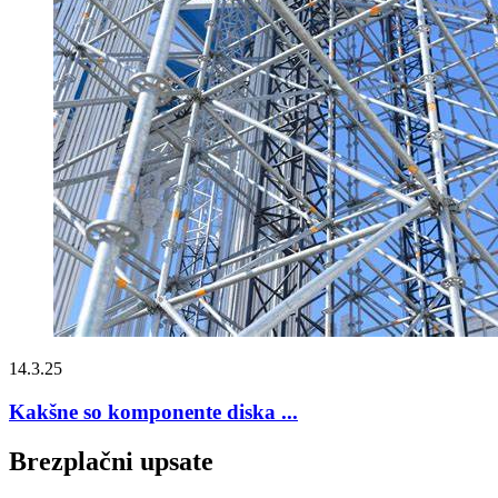
14.3.25
Kakšne so komponente diska ...
Brezplačni upsate