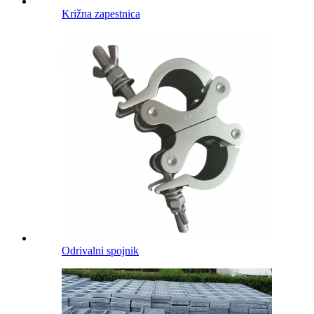
Križna zapestnica
Odrivalni spojnik