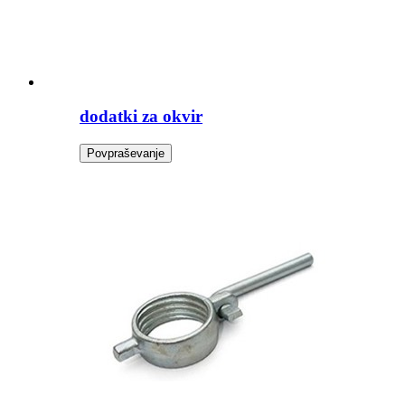
dodatki za okvir
Povpraševanje