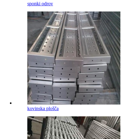
sponki odrov
kovinska plošča