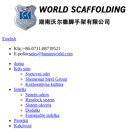
English
Klic:
+86-0731-88739521
E-pošta:
sales@hunanworld.com
doma
Kdo smo
Svetovni odri
Shemestar Steel Group
Korporativna kultura
Izdelki
Sistem odrov
Ringlock sistem
Sistem okvirja
Dodatki
Fotografije izdelka
Projekti
Kakovost