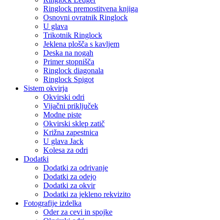
Ringlock premostitvena knjiga
Osnovni ovratnik Ringlock
U glava
Trikotnik Ringlock
Jeklena plošča s kavljem
Deska na nogah
Primer stopnišča
Ringlock diagonala
Ringlock Spigot
Sistem okvirja
Okvirski odri
Vijačni priključek
Modne piste
Okvirski sklep zatič
Križna zapestnica
U glava Jack
Kolesa za odri
Dodatki
Dodatki za odrivanje
Dodatki za odejo
Dodatki za okvir
Dodatki za jekleno rekvizito
Fotografije izdelka
Oder za cevi in ​​spojke