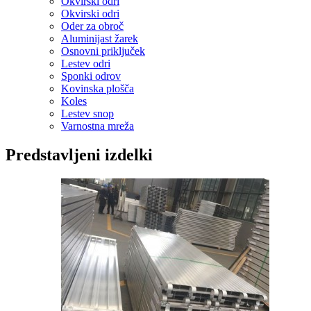
Okvirski odri
Okvirski odri
Oder za obroč
Aluminijast žarek
Osnovni priključek
Lestev odri
Sponki odrov
Kovinska plošča
Koles
Lestev snop
Varnostna mreža
Predstavljeni izdelki