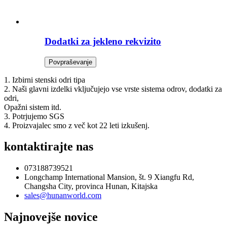
Dodatki za jekleno rekvizito
Povpraševanje
1. Izbirni stenski odri tipa
2. Naši glavni izdelki vključujejo vse vrste sistema odrov, dodatki za
odri,
Opažni sistem itd.
3. Potrjujemo SGS
4. Proizvajalec smo z več kot 22 leti izkušenj.
kontaktirajte nas
073188739521
Longchamp International Mansion, št. 9 Xiangfu Rd,
Changsha City, provinca Hunan, Kitajska
sales@hunanworld.com
Najnovejše novice