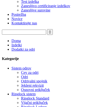
Test izdelka
Zanesljivo certificiranje izdelkov
Zanesljive surovine
Postrežba
Novice
Kontaktirajte nas
Doma
Izdelki
Dodatki za odri
Kategorije
Sistem odrov
Cev za odri
Odri
Odrivalni spojnik
Jekleni rekvizit
Osnovni priključek
Ringlock sistem
Ringlock Standard
Vijačni priključek
Ringlock Ledger