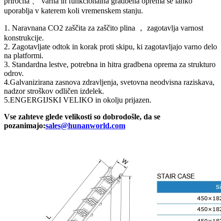
priročna 、 varna in funkcionalna gradbena oprema se lahko
uporablja v katerem koli vremenskem stanju.
1. Naravnana CO2 zaščita za zaščito plina ， zagotavlja varnost
konstrukcije.
2. Zagotavljate odtok in korak proti skipu, ki zagotavljajo varno delo
na platformi.
3. Standardna lestve, potrebna in hitra gradbena oprema za strukturo
odrov.
4.Galvanizirana zasnova zdravljenja, svetovna neodvisna raziskava,
nadzor stroškov odličen izdelek.
5.ENGERGIJSKI VELIKO in okolju prijazen.
Vse zahteve glede velikosti so dobrodošle, da se
pozanimajo:
sales@hunanworld.com