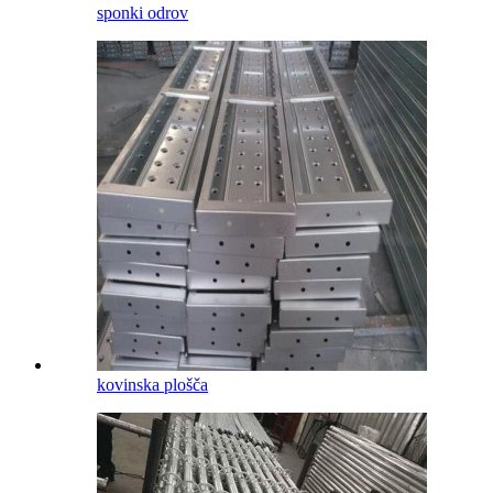
sponki odrov
kovinska plošča