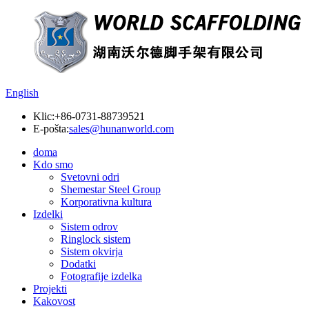
English
Klic:
+86-0731-88739521
E-pošta:
sales@hunanworld.com
doma
Kdo smo
Svetovni odri
Shemestar Steel Group
Korporativna kultura
Izdelki
Sistem odrov
Ringlock sistem
Sistem okvirja
Dodatki
Fotografije izdelka
Projekti
Kakovost