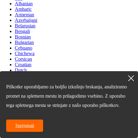
Albanian
Amharic
Armenian
Azerbaijani
Belarusian
Bengali
Bosnian
Bulgarian
Cebuano
Chichewa
Corsican
Croatian
Dutch
Estonian
Filipino
Finnish
Piškotke uporabljamo za boljšo izkušnjo brskanja, analiziramo
Frisian
promet na spletnem mestu in prilagodimo vsebino. Z uporabo
Galician
Georgian
tega spletnega mesta se strinjate z našo uporabo piškotkov.
Gujarati
Haitian
Hausa
Hawaiian
Sprejemati
Hebrew
Hmong