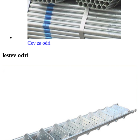
Cev za odri
lestev odri