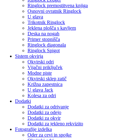
Ringlock premostitvena knjiga
Osnovni ovratnik Ringlock
U glava
Trikotnik Ringlock
Jeklena plošča s kavljem
Deska na nogah
Primer stopnišča
Ringlock diagonala
Ringlock Spigot
Sistem okvirja
Okvirski odri
Vijačni priključek
Modne piste
Okvirski sklep zatič
Križna zapestnica
U glava Jack
Kolesa za odri
Dodatki
Dodatki za odrivanje
Dodatki za odejo
Dodatki za okvir
Dodatki za jekleno rekvizito
Fotografije izdelka
Oder za cevi in ​​spojke