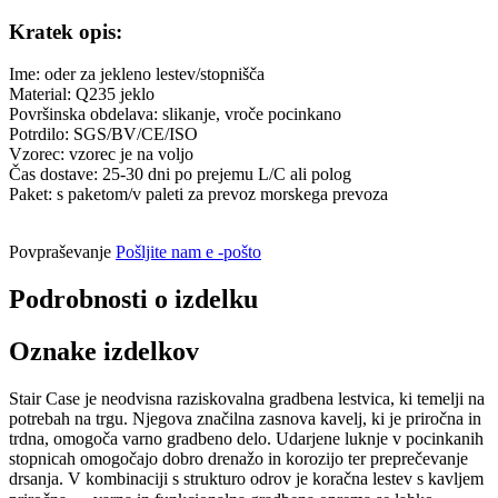
Kratek opis:
Ime: oder za jekleno lestev/stopnišča
Material: Q235 jeklo
Površinska obdelava: slikanje, vroče pocinkano
Potrdilo: SGS/BV/CE/ISO
Vzorec: vzorec je na voljo
Čas dostave: 25-30 dni po prejemu L/C ali polog
Paket: s paketom/v paleti za prevoz morskega prevoza
Povpraševanje
Pošljite nam e -pošto
Podrobnosti o izdelku
Oznake izdelkov
Stair Case je neodvisna raziskovalna gradbena lestvica, ki temelji na
potrebah na trgu. Njegova značilna zasnova kavelj, ki je priročna in
trdna, omogoča varno gradbeno delo. Udarjene luknje v pocinkanih
stopnicah omogočajo dobro drenažo in korozijo ter preprečevanje
drsanja. V kombinaciji s strukturo odrov je koračna lestev s kavljem