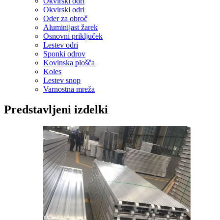
Okvirski odri
Okvirski odri
Oder za obroč
Aluminijast žarek
Osnovni priključek
Lestev odri
Sponki odrov
Kovinska plošča
Koles
Lestev snop
Varnostna mreža
Predstavljeni izdelki