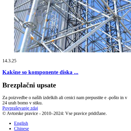
14.3.25
Kakšne so komponente diska ...
Brezplačni upsate
Za poizvedbe o naših izdelkih ali cenici nam prepustite e -pošto in v
24 urah bomo v stiku.
Povpraševanje zdaj
© Avtorske pravice - 2010–2024: Vse pravice pridržane.
English
Chinese