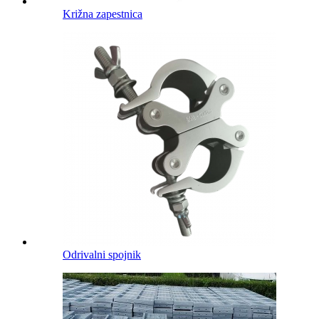
Križna zapestnica
Odrivalni spojnik