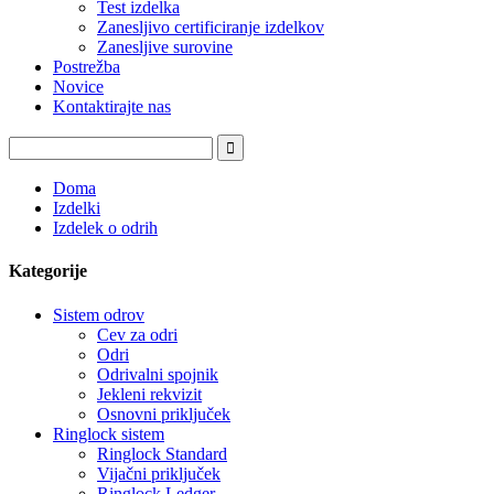
Test izdelka
Zanesljivo certificiranje izdelkov
Zanesljive surovine
Postrežba
Novice
Kontaktirajte nas
Doma
Izdelki
Izdelek o odrih
Kategorije
Sistem odrov
Cev za odri
Odri
Odrivalni spojnik
Jekleni rekvizit
Osnovni priključek
Ringlock sistem
Ringlock Standard
Vijačni priključek
Ringlock Ledger