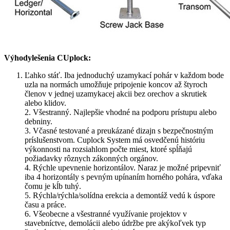
Výhody
lešenia CUplock:
Ľahko stáť. Iba jednoduchý uzamykací pohár v každom bode
uzla na normách umožňuje pripojenie koncov až štyroch
členov v jednej uzamykacej akcii bez orechov a skrutiek
alebo klidov.
2. Všestranný. Najlepšie vhodné na podporu prístupu alebo
debniny.
3. Včasné testované a preukázané dizajn s bezpečnostným
príslušenstvom. Cuplock System má osvedčenú históriu
výkonnosti na rozsiahlom počte miest, ktoré spĺňajú
požiadavky rôznych zákonných orgánov.
4. Rýchle upevnenie horizontálov. Naraz je možné pripevniť
iba 4 horizontály s pevným upínaním horného pohára, vďaka
čomu je kĺb tuhý.
5. Rýchla/rýchla/solídna erekcia a demontáž vedú k úspore
času a práce.
6. Všeobecne a všestranné využívanie projektov v
stavebníctve, demolácii alebo údržbe pre akýkoľvek typ