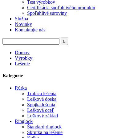
Test výrobkov
Certifikácia spoľahlivého produktu
Spoľahlivé suroviny
Služba
Novinky
Kontaktujte nás
Domov
Výrobky
Lešenie
Kategórie
Rúrka
Trubica lešenia
Lešková doska
Spojka lešenia
Lešková oceľ
Leškový základ
Ringlock
Štandard ringlock
Skrutka na lešenie
Kalka