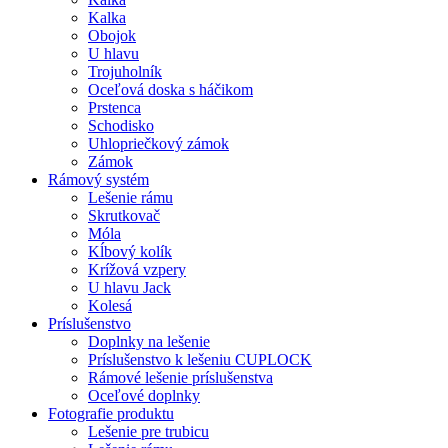
Kalka
Obojok
U hlavu
Trojuholník
Oceľová doska s háčikom
Prstenca
Schodisko
Uhlopriečkový zámok
Zámok
Rámový systém
Lešenie rámu
Skrutkovač
Móla
Kĺbový kolík
Krížová vzpery
U hlavu Jack
Kolesá
Príslušenstvo
Doplnky na lešenie
Príslušenstvo k lešeniu CUPLOCK
Rámové lešenie príslušenstva
Oceľové doplnky
Fotografie produktu
Lešenie pre trubicu