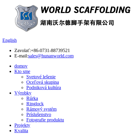
English
Zavolať:
+86-0731-88739521
E-mail:
sales@hunanworld.com
domov
Kto sme
Svetové lešenie
Oceľová skupina
Podniková kultúra
Výrobky
Rúrka
Ringlock
Rámový systém
Príslušenstvo
Fotografie produktu
Projekty
Kvalita