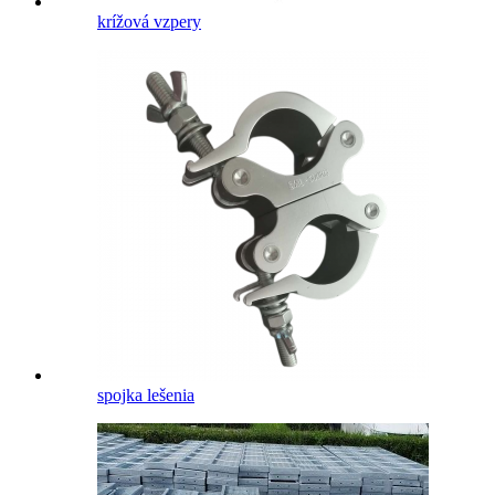
krížová vzpery
spojka lešenia