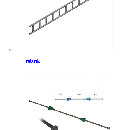
rebrík