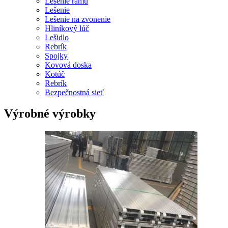
Lešenie rámu
Lešenie
Lešenie na zvonenie
Hliníkový lúč
Lešidlo
Rebrík
Spojky
Kovová doska
Kotúč
Rebrík
Bezpečnostná sieť
Výrobné výrobky