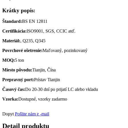
Krátky popis:
Štandard:
BS EN 12811
Certifikácia:
ISO9001, SGS, CCIC atď.
Materiál:
, Q235, Q345
Povrchové ošetrenie:
Maľovaný, pozinkovaný
MOQ:
5 ton
Miesto pôvodu:
Tianjin, Čína
Prepravný port:
Prístav Tianjin
Časový čas:
Do 20-30 dní po prijatí LC alebo vkladu
Vzorka:
Dostupné, vzorky zadarmo
Dopyt
Pošlite nám e -mail
Detail produktu