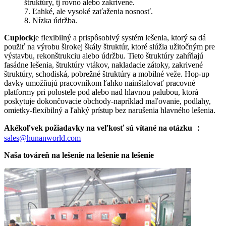
štruktúry, tj rovno alebo zakrivené.
7. Ľahké, ale vysoké zaťaženia nosnosť.
8. Nízka údržba.
Cuplock
je flexibilný a prispôsobivý systém lešenia, ktorý sa dá
použiť na výrobu širokej škály štruktúr, ktoré slúžia užitočným pre
výstavbu, rekonštrukciu alebo údržbu. Tieto štruktúry zahŕňajú
fasádne lešenia, štruktúry vtákov, nakladacie zátoky, zakrivené
štruktúry, schodiská, pobrežné štruktúry a mobilné veže. Hop-up
davky umožňujú pracovníkom ľahko nainštalovať pracovné
platformy pri polostele pod alebo nad hlavnou palubou, ktorá
poskytuje dokončovacie obchody-napríklad maľovanie, podlahy,
omietky-flexibilný a ľahký prístup bez narušenia hlavného lešenia.
Akékoľvek požiadavky na veľkosť sú vítané na otázku ：
sales@hunanworld.com
Naša továreň na lešenie na lešenie na lešenie