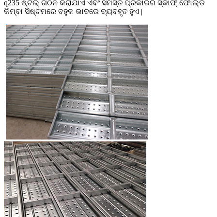
q235 ଷ୍ଟିଲ୍ ଗଠନ କରାଯାଏ ଏବଂ ସମସ୍ତ ପ୍ରକାରର ସ୍କାଫ୍ ଫୋଲ୍ଡ
କିମ୍ବା ସିଷ୍ଟମରେ ବହୁଳ ଭାବରେ ବ୍ୟବହୃତ ହୁଏ |