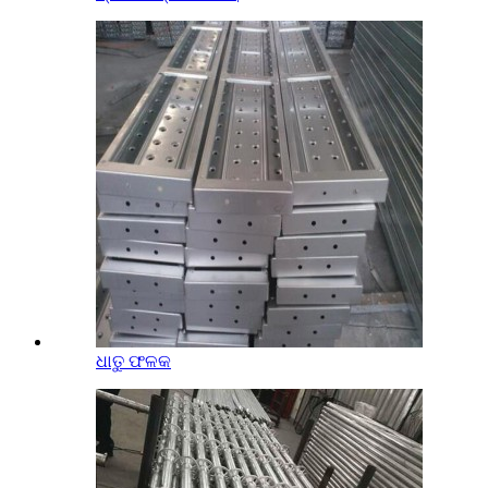
ଧାତୁ ଫଳକ