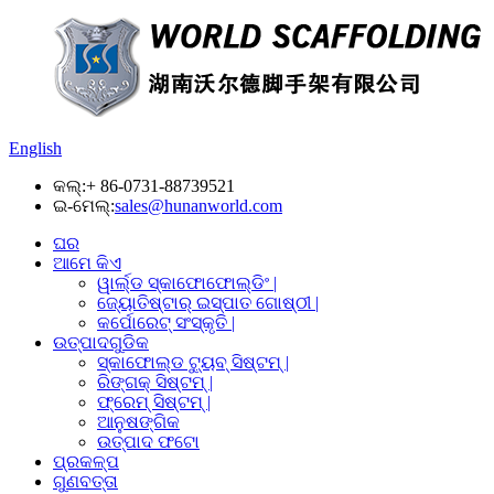
English
କଲ୍:
+ 86-0731-88739521
ଇ-ମେଲ୍:
sales@hunanworld.com
ଘର
ଆମେ କିଏ
ୱାର୍ଲ୍ଡ ସ୍କାଫୋଫୋଲ୍ଡିଂ |
ଜ୍ୟୋତିଷ୍ଟାର୍ ଇସ୍ପାତ ଗୋଷ୍ଠୀ |
କର୍ପୋରେଟ୍ ସଂସ୍କୃତି |
ଉତ୍ପାଦଗୁଡିକ
ସ୍କାଫୋଲ୍ଡ ଟ୍ୟୁବ୍ ସିଷ୍ଟମ୍ |
ରିଙ୍ଗକ୍ ସିଷ୍ଟମ୍ |
ଫ୍ରେମ୍ ସିଷ୍ଟମ୍ |
ଆନୁଷଙ୍ଗିକ
ଉତ୍ପାଦ ଫଟୋ
ପ୍ରକଳ୍ପ
ଗୁଣବତ୍ତା