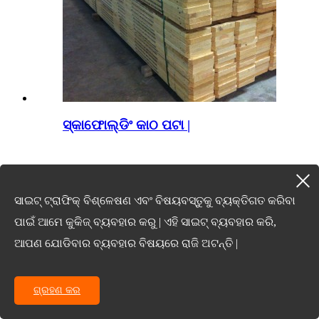
ସ୍କାଫୋଲ୍ଡିଂ କାଠ ପଟା |
ସାଇଟ୍ ଟ୍ରାଫିକ୍ ବିଶ୍ଳେଷଣ ଏବଂ ବିଷୟବସ୍ତୁକୁ ବ୍ୟକ୍ତିଗତ କରିବା
ପାଇଁ ଆମେ କୁକିଜ୍ ବ୍ୟବହାର କରୁ | ଏହି ସାଇଟ୍ ବ୍ୟବହାର କରି,
ଆପଣ ଯୋଡିବାର ବ୍ୟବହାର ବିଷୟରେ ରାଜି ଅଟନ୍ତି |
ଗ୍ରହଣ କର