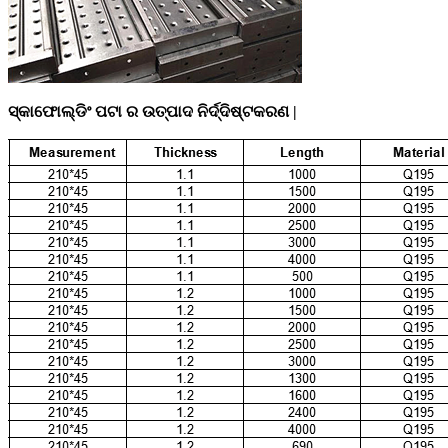
ସ୍କାଫୋଲ୍ଡିଂ ପଟା ର ଉତ୍ପାଦ ନିର୍ଦ୍ଦିଷ୍ଟକରଣ |