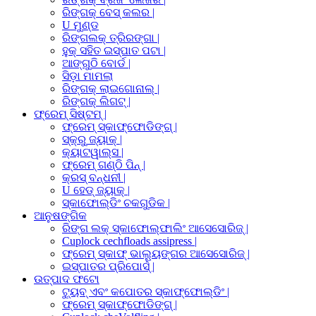
ରିଙ୍ଗକ୍ ବେସ୍ କଲର |
U ମୁଣ୍ଡ
ରିଙ୍ଗଲକ୍ ତ୍ରିରଙ୍ଗା |
ହୁକ୍ ସହିତ ଇସ୍ପାତ ପଟା |
ଆଙ୍ଗୁଠି ବୋର୍ଡ |
ସିଡ଼ା ମାମଲା
ରିଙ୍ଗକ୍ ଲାଇଗୋନାଲ୍ |
ରିଙ୍ଗକ୍ ଲିଗଟ୍ |
ଫ୍ରେମ୍ ସିଷ୍ଟମ୍ |
ଫ୍ରେମ୍ ସ୍କାଫ୍ଫୋଡିଙ୍ଗ୍ |
ସ୍କ୍ରୁ ଜ୍ୟାକ୍ |
କ୍ୟାଟୱାଲ୍ସ |
ଫ୍ରେମ୍ ଗଣ୍ଠି ପିନ୍ |
କ୍ରସ୍ ବନ୍ଧନୀ |
U ହେଡ୍ ଜ୍ୟାକ୍ |
ସ୍କାଫୋଲ୍ଡିଂ ଚକଗୁଡିକ |
ଆନୁଷଙ୍ଗିକ
ରିଙ୍ଗ ଲକ୍ ସ୍କାଫୋଲ୍ଫାଲିଂ ଆସେସୋରିଜ୍ |
Cuplock cechfloads assipress |
ଫ୍ରେମ୍ ସ୍କାଫ୍ ଭାଲ୍ୟୁଙ୍ଗର ଆସେସୋରିଜ୍ |
ଇସ୍ପାତର ପ୍ରିପୋର୍ସ୍ |
ଉତ୍ପାଦ ଫଟୋ
ଟ୍ୟୁବ୍ ଏବଂ କପୋତର ସ୍କାଫ୍ଫୋଲ୍ଡିଂ |
ଫ୍ରେମ୍ ସ୍କାଫ୍ଫୋଡିଙ୍ଗ୍ |