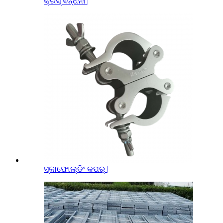
କ୍ରସ୍ ବନ୍ଧନୀ |
ସ୍କାଫୋଲ୍ଡିଂ କପର୍ |