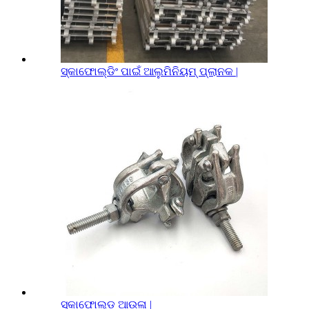
ସ୍କାଫୋଲ୍ଡିଂ ପାଇଁ ଆଲୁମିନିୟମ୍ ପ୍ଲାନକ |
ସ୍କାଫୋଲ୍ଡ ଆଉଳା |