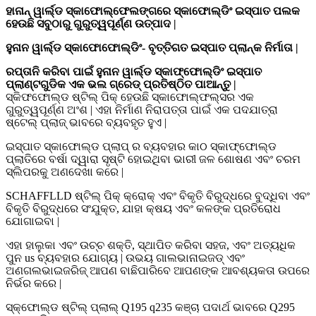
ହାନାନ୍ ୱାର୍ଲ୍ଡ ସ୍କାଫୋଲ୍ଫେଲଙ୍ଗରେ ସ୍କାଫୋଲ୍ଡିଂ ଇସ୍ପାତ ପଲକ
ହେଉଛି ସବୁଠାରୁ ଗୁରୁତ୍ୱପୂର୍ଣ୍ଣ ଉତ୍ପାଦ |
ହୁନାନ ୱାର୍ଲ୍ଡ ସ୍କାଫୋଫୋଲ୍ଡିଂ- ବୃତ୍ତିଗତ ଇସ୍ପାତ ପ୍ଲାନ୍କ ନିର୍ମାତା |
ରପ୍ତାନି କରିବା ପାଇଁ ହୁନାନ ୱାର୍ଲ୍ଡ ସ୍କାଫ୍ଫୋଲ୍ଡିଂ ଇସ୍ପାତ
ପ୍ଲାଣ୍ଟଗୁଡିକ ଏକ ଭଲ ଗ୍ରେଡ୍ ପ୍ରତିଷ୍ଠିତ ପାଆନ୍ତୁ |
ସ୍କିଫଫୋଲ୍ଡ ଷ୍ଟିଲ୍ ପିକ୍ ହେଉଛି ସ୍କାଫୋଲ୍ଫଲ୍ସର ଏକ
ଗୁରୁତ୍ୱପୂର୍ଣ୍ଣ ଅଂଶ | ଏହା ନିର୍ମାଣ ନିରାପତ୍ତା ପାଇଁ ଏକ ପଦଯାତ୍ରା
ଷ୍ଟେଲ୍ ପ୍ଲାଜ୍ ଭାବରେ ବ୍ୟବହୃତ ହୁଏ |
ଇସ୍ପାତ ସ୍କାଫୋଲ୍ଡ ପ୍ଲାପ୍ ର ବ୍ୟବହାର କାଠ ସ୍କାଫ୍ଫୋଲ୍ଡ
ପ୍ଲାତିରେ ବର୍ଷା ଦ୍ୱାରା ସୃଷ୍ଟି ହୋଇଥିବା ଭାରୀ ଜଳ ଶୋଷଣ ଏବଂ ଚରମ
ସ୍ଲିପରକୁ ଅଣଦେଖା କରେ |
SCHAFFLLD ଷ୍ଟିଲ୍ ପିକ୍ କ୍ରୋକ୍ ଏବଂ ବିକୃତି ବିରୁଦ୍ଧରେ ବୁଦ୍ଧିବା ଏବଂ
ବିକୃତି ବିରୁଦ୍ଧରେ ସଂଯୁକ୍ତ, ଯାହା କ୍ଷୟ ଏବଂ କଳଙ୍କ ପ୍ରତିରୋଧ
ଯୋଗାଇବା |
ଏହା ହାଲୁକା ଏବଂ ଉଚ୍ଚ ଶକ୍ତି, ସ୍ଥାପିତ କରିବା ସହଜ, ଏବଂ ଅତ୍ୟଧିକ
ପୁନ us ବ୍ୟବହାର ଯୋଗ୍ୟ | ଉଭୟ ଗାଲଭାନାଇଜଡ୍ ଏବଂ
ଅଣଗଲଭାଇଜରିଜ୍ ଆପଣ ବାଛିପାରିବେ ଆପଣଙ୍କ ଆବଶ୍ୟକତା ଉପରେ
ନିର୍ଭର କରେ |
ସ୍କ୍ଫୋଲ୍ଡ ଷ୍ଟିଲ୍ ପ୍ଲାଲ୍ Q195 q235 କଞ୍ଚା ପଦାର୍ଥ ଭାବରେ Q295