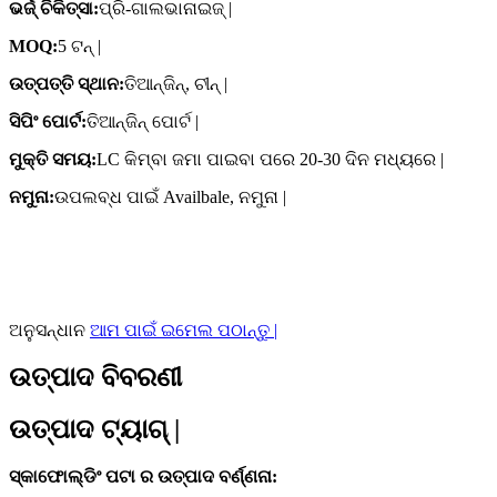
ଭର୍ଜ୍ ଚିକିତ୍ସା:
ପ୍ରି-ଗାଲଭାନାଇଜ୍ |
MOQ:
5 ଟନ୍ |
ଉତ୍ପତ୍ତି ସ୍ଥାନ:
ତିଆନ୍ଜିନ୍, ଚୀନ୍ |
ସିପିଂ ପୋର୍ଟ:
ତିଆନ୍ଜିନ୍ ପୋର୍ଟ |
ମୁକ୍ତି ସମୟ:
LC କିମ୍ବା ଜମା ପାଇବା ପରେ 20-30 ଦିନ ମଧ୍ୟରେ |
ନମୁନା:
ଉପଲବ୍ଧ ପାଇଁ Availbale, ନମୁନା |
ଅନୁସନ୍ଧାନ
ଆମ ପାଇଁ ଇମେଲ ପଠାନ୍ତୁ |
ଉତ୍ପାଦ ବିବରଣୀ
ଉତ୍ପାଦ ଟ୍ୟାଗ୍ |
ସ୍କାଫୋଲ୍ଡିଂ ପଟା ର ଉତ୍ପାଦ ବର୍ଣ୍ଣନା: