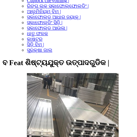
Cuplock cheVolfling |
ରିଙ୍ଗ ଲକ୍ ସ୍କାଫୋଲ୍ଫୋଲ୍ଡିଂ |
ଆଲୁମିନିୟମ୍ ବିମ୍ |
ସ୍କାଫୋଲ୍ଡ ଆଧାର ଜ୍ୟାକ୍ |
ସ୍କାଫୋଲ୍ଡିଂ ସିଡ଼ି |
ସ୍କାଫୋଲ୍ଡ ଆଉଳା |
ଧାତୁ ଫଳକ
କାଷ୍ଟର୍
ସିଡ଼ି ବିମ୍ |
ସୁରକ୍ଷା ଜାଲ
ବ Feat ଶିଷ୍ଟ୍ୟଯୁକ୍ତ ଉତ୍ପାଦଗୁଡିକ |