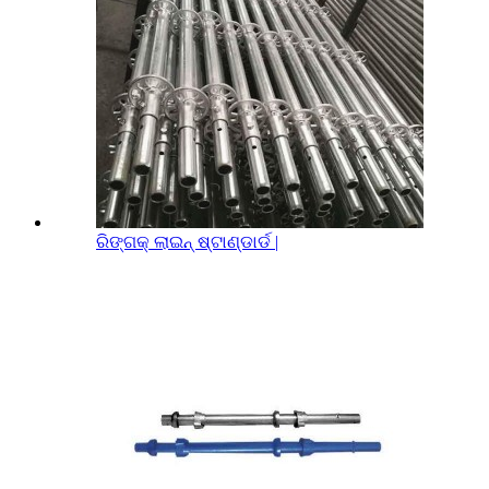
ରିଙ୍ଗକ୍ ଲାଇନ୍ ଷ୍ଟାଣ୍ଡାର୍ଡ |