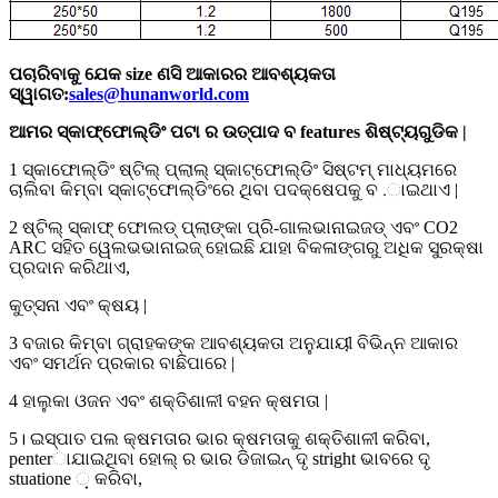
ପଚାରିବାକୁ ଯେକ size ଣସି ଆକାରର ଆବଶ୍ୟକତା
ସ୍ୱାଗତ:
sales@hunanworld.com
ଆମର ସ୍କାଫ୍ଫୋଲ୍ଡିଂ ପଟା ର ଉତ୍ପାଦ ବ features ଶିଷ୍ଟ୍ୟଗୁଡିକ |
1 ସ୍କାଫୋଲ୍ଡିଂ ଷ୍ଟିଲ୍ ପ୍ଲାଲ୍ ସ୍କାଟ୍ଫୋଲ୍ଡିଂ ସିଷ୍ଟମ୍ ମାଧ୍ୟମରେ
ଚାଲିବା କିମ୍ବା ସ୍କାଟ୍ଫୋଲ୍ଡିଂରେ ଥିବା ପଦକ୍ଷେପକୁ ବ .ାଇଥାଏ |
2 ଷ୍ଟିଲ୍ ସ୍କାଫ୍ ଫୋଲଡ୍ ପ୍ଲାଙ୍କା ପ୍ରି-ଗାଲଭାନାଇଜଡ୍ ଏବଂ CO2
ARC ସହିତ ୱେଲଭଭାନାଇଜ୍ ହୋଇଛି ଯାହା ବିକଳାଙ୍ଗରୁ ଅଧିକ ସୁରକ୍ଷା
ପ୍ରଦାନ କରିଥାଏ,
କୁତ୍ସନା ଏବଂ କ୍ଷୟ |
3 ବଜାର କିମ୍ବା ଗ୍ରାହକଙ୍କ ଆବଶ୍ୟକତା ଅନୁଯାୟୀ ବିଭିନ୍ନ ଆକାର
ଏବଂ ସମର୍ଥନ ପ୍ରକାର ବାଛିପାରେ |
4 ହାଲୁକା ଓଜନ ଏବଂ ଶକ୍ତିଶାଳୀ ବହନ କ୍ଷମତା |
5। ଇସ୍ପାତ ପଲ କ୍ଷମତାର ଭାର କ୍ଷମତାକୁ ଶକ୍ତିଶାଳୀ କରିବା,
penterାଯାଇଥିବା ହୋଲ୍ ର ଭାର ଡିଜାଇନ୍ ଦୃ stright ଭାବରେ ଦୃ
stuatione ଼ କରିବା,