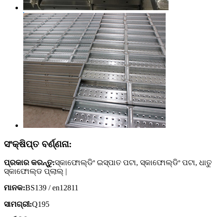
ସଂକ୍ଷିପ୍ତ ବର୍ଣ୍ଣନା:
ପ୍ରକାର କରନ୍ତୁ:
ସ୍କାଫୋଲ୍ଡିଂ ଇସ୍ପାତ ପଟା, ସ୍କାଫୋଲ୍ଡିଂ ପଟା, ଧାତୁ
ସ୍କାଫୋଲ୍ଡ ପ୍ଲାଲ୍ |
ମାନକ:
BS139 / en12811
ସାମଗ୍ରୀ:
Q195