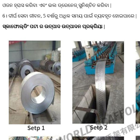
ଓଜନ ହ୍ରାସ କରିବା ଏବଂ ଭଲ ଡ୍ରେନେଜ୍ ସୁନିଶ୍ଚିତ କରିବା |
6। ଦୀର୍ଘ ସେବା ଜୀବନ, ​​5 ବର୍ଷରୁ ଅଧିକ ସମୟ ପାଇଁ ବ୍ୟବହୃତ ହୋଇପାରେ |
ସ୍କାଫୋଲ୍ଡିଂ ପଟା ର ଉତ୍ପାଦ ଉତ୍ପାଦନ ପ୍ରକ୍ରିୟା |