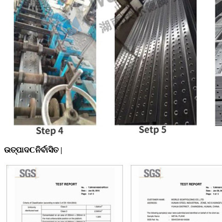
ଉତ୍ପାଦ
C
ନିର୍ବାସିତ |