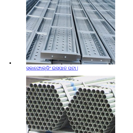
ସ୍କାଫୋଲ୍ଡିଂ ଇସ୍ପାତ ପଟା |