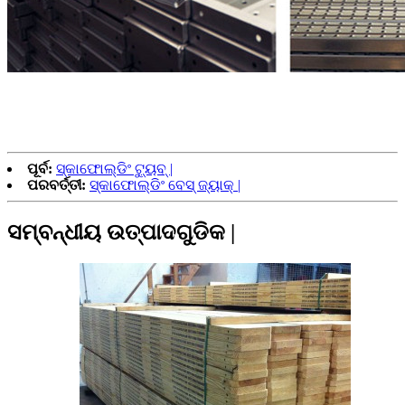
ପୂର୍ବ:
ସ୍କାଫୋଲ୍ଡିଂ ଟ୍ୟୁବ୍ |
ପରବର୍ତ୍ତୀ:
ସ୍କାଫୋଲ୍ଡିଂ ବେସ୍ ଜ୍ୟାକ୍ |
ସମ୍ବନ୍ଧୀୟ ଉତ୍ପାଦଗୁଡିକ |