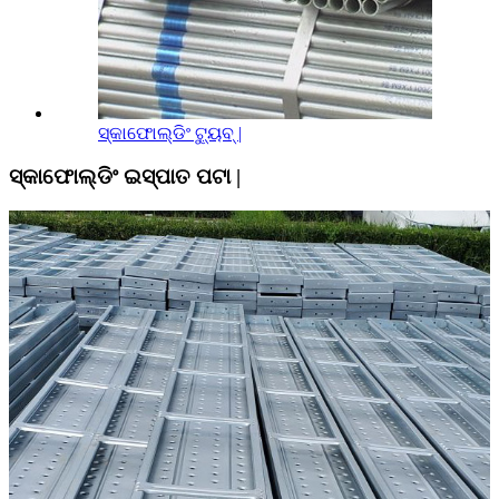
ସ୍କାଫୋଲ୍ଡିଂ ଟ୍ୟୁବ୍ |
ସ୍କାଫୋଲ୍ଡିଂ ଇସ୍ପାତ ପଟା |