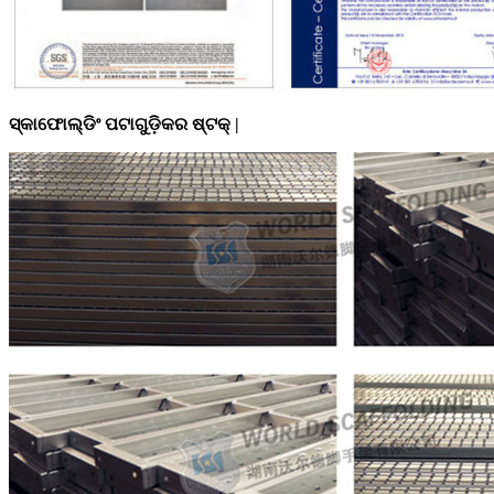
ସ୍କାଫୋଲ୍ଡିଂ ପଟାଗୁଡ଼ିକର ଷ୍ଟକ୍ |