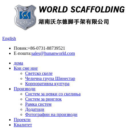
English
Повик:
+86-0731-88739521
Е-пошта:
sales@hunanworld.com
дома
Кои сме ние
Светско скеле
Челична група Шинестар
Корпоративна култура
Производи
Систем за цевки со скелиња
Систем за ринглок
Рамка систем
Додатоци
Фотографии на производи
Проекти
Квалитет