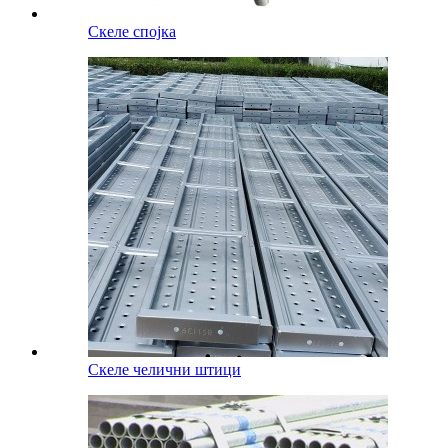
Скеле спојка
Скеле челични штици