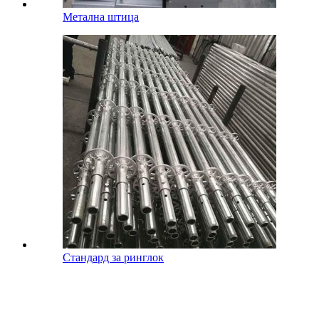
Метална штица
Стандард за ринглок