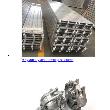
Алуминиумска штица за скеле