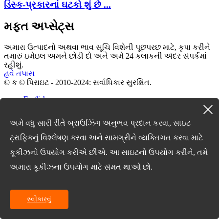
ડિસ્ક-પ્રકારનાં ઘટકો શું છે ...
મફત અપ્સેટ્સ
અમારા ઉત્પાદનો અથવા ભાવ સૂચિ વિશેની પૂછપરછ માટે, કૃપા કરીને
તમારું ઇમેઇલ અમને છોડી દો અને અમે 24 કલાકની અંદર સંપર્કમાં
રહીશું.
હવે તપાસ
© ક © પિરાઇટ - 2010-2024: સર્વાધિકાર સુરક્ષિત.
English
Chinese
Chinese
અમે વધુ સારી રીતે બ્રાઉઝિંગ અનુભવ પ્રદાન કરવા, સાઇટ
French
German
ટ્રાફિકનું વિશ્લેષણ કરવા અને સામગ્રીને વ્યક્તિગત કરવા માટે
Portuguese
Spanish
કૂકીઝનો ઉપયોગ કરીએ છીએ. આ સાઇટનો ઉપયોગ કરીને, તમે
Russian
અમારા કૂકીઝના ઉપયોગ માટે સંમત થાઓ છો.
Japanese
Korean
Arabic
Irish
સ્વીકારવું
Greek
Turkish