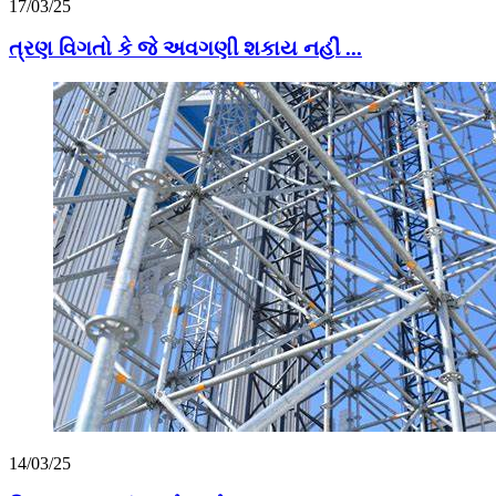
17/03/25
ત્રણ વિગતો કે જે અવગણી શકાય નહીં ...
14/03/25