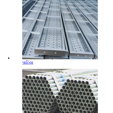
પાટિયા