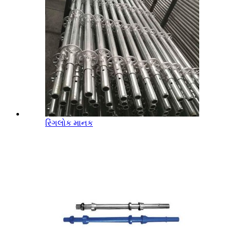
રિંગલોક માનક