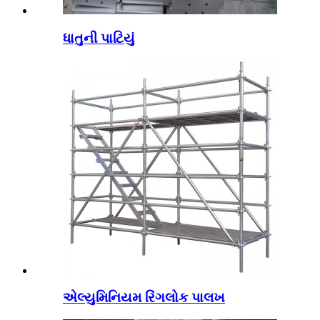
ધાતુની પાટિયું
એલ્યુમિનિયમ રિંગલોક પાલખ