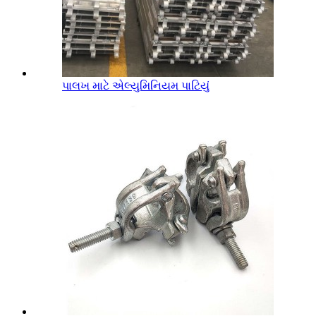
પાલખ માટે એલ્યુમિનિયમ પાટિયું