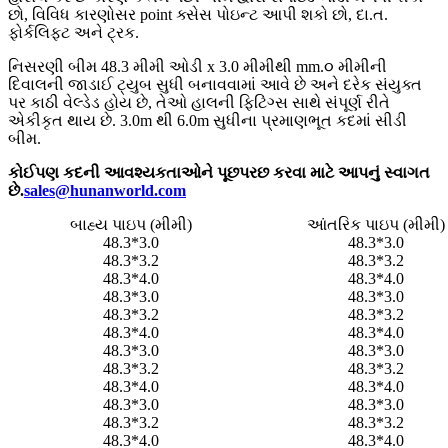
છો, વિવિધ કારણોસર point ક્સેસ પોઇન્ટ આપી શકો છો, દા.ત.
ફોર્કલિફ્ટ અને ટ્રક.
નિસરણી બીમ 48.3 મીમી ઓડી x 3.0 મીમીથી mm.૦ મીમીની
દિવાલની જાડાઈ ટ્યુબ સુધી બનાવવામાં આવે છે અને દરેક સંયુક્ત
પર કાઠી વેલ્ડેડ હોય છે, તેઓ હાલની ફિટિંગ્સ સાથે સંપૂર્ણ રીતે
એકીકૃત થાય છે. 3.0m થી 6.0m સુધીના પ્રમાણભૂત કદમાં સીડી
બીમ.
કોઈપણ કદની આવશ્યકતાઓને પૂછપરછ કરવા માટે આપનું સ્વાગત
છે.
sales@hunanworld.com
બાહ્ય પાઇપ (મીમી)
આંતરિક પાઇપ (મીમી)
48.3*3.0
48.3*3.0
48.3*3.2
48.3*3.2
48.3*4.0
48.3*4.0
48.3*3.0
48.3*3.0
48.3*3.2
48.3*3.2
48.3*4.0
48.3*4.0
48.3*3.0
48.3*3.0
48.3*3.2
48.3*3.2
48.3*4.0
48.3*4.0
48.3*3.0
48.3*3.0
48.3*3.2
48.3*3.2
48.3*4.0
48.3*4.0