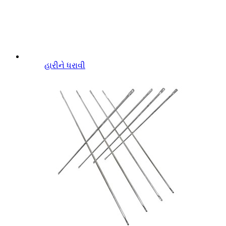
હારીને ધરાવી