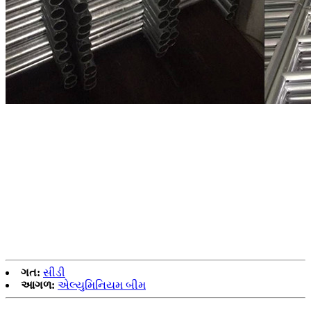
ગત:
સીડી
આગળ:
એલ્યુમિનિયમ બીમ