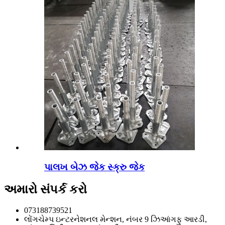
પાલખ બેઝ જેક સ્ક્રુ જેક
અમારો સંપર્ક કરો
073188739521
લોંગચેમ્પ ઇન્ટરનેશનલ મેન્શન, નંબર 9 ઝિઆંગફુ આરડી,