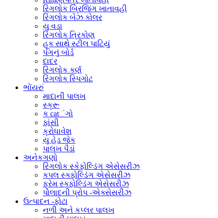
રિંગલોક બ્રિજિંગ ખાતાવહી
રિંગલોક બેઝ કોલર
યુ વડા
રિંગલોક ત્રિકોણ
હૂક સાથે સ્ટીલ પાટિયું
પગનું બોર્ડ
દાદર
રિંગલોક કર્ણ
રિંગલોક સ્પિગોટ
ભોંયરું
માદાની પાલખ
સ્ક્રૂ
ક catંગો
ફાંસી
ક્રોધાવેશ
યુ હેડ જેક
પાલખ પૈડાં
અનેકગણો
રિંગલોક સ્કેફોલ્ડિંગ એસેસરીઝ
કપલ સ્ક્ફોલ્ડિંગ એસેસરીઝ
ફ્રેમ સ્ક્ફોલ્ડિંગ એસેસરીઝ
પોલાદની પ્રોપ -એક્સેસરીઝ
ઉત્પાદન -ફોટા
નળી અને કપ્લર પાલખ