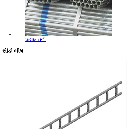
પાલખ નળી
સીડી બીમ