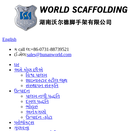
English
ક call લ:
+86-0731-88739521
ઈ-મેલ:
sales@hunanworld.com
ઘર
અમે કોણ છીએ
વિશ્વ પાલખ
શાઇનાસ્ટાર સ્ટીલ જૂથ
સંસ્થાપન સંસ્કૃતિ
ઉત્પાદન
પાલખ નળી પદ્ધતિ
દખલ પદ્ધતિ
ભોંયરું
અનેકગણો
ઉત્પાદન -ફોટા
પ્રોજેક્ટ્સ
ગુણવત્તા