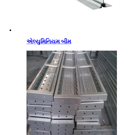
એલ્યુમિનિયમ બીમ