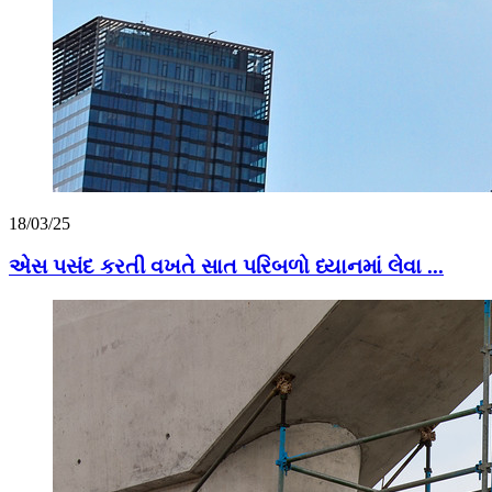
18/03/25
એસ પસંદ કરતી વખતે સાત પરિબળો ધ્યાનમાં લેવા ...