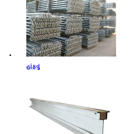
હાંફવું