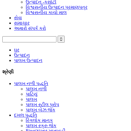
ઉત્પાદન -કસોટી
વિશ્વસનીય ઉત્પાદન પ્રમાણપત્ર
વિશ્વસનીય કાચો માલ
સેવા
સમાચાર
અમારો સંપર્ક કરો
ઘર
ઉત્પાદન
પાલખ ઉત્પાદન
શ્રેણી
પાલખ નળી પદ્ધતિ
પાલખ નળી
પાટિયું
પાલખ
પાલખ સ્ટીલ પ્રોપ
પાલખ બેઝ જેક
દખલ પદ્ધતિ
રિંગલોક માનક
પાલખ સ્ક્રુ જેક
Ringણપત્ર ખાતાવહી