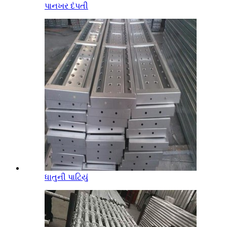
પાનખર દંપતી
ધાતુની પાટિયું