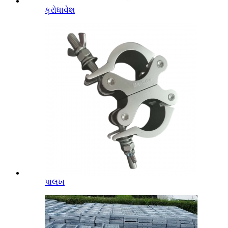
ક્રોધાવેશ
પાલખ