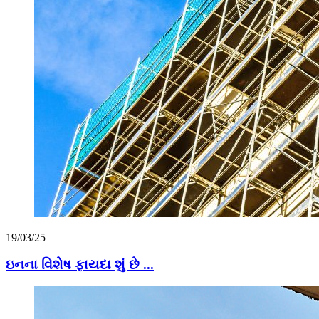
19/03/25
ઇનના વિશેષ ફાયદા શું છે ...