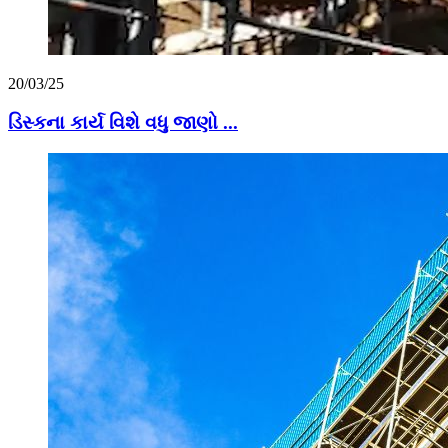
20/03/25
ડિસ્કના કાર્ય વિશે વધુ જાણો ...