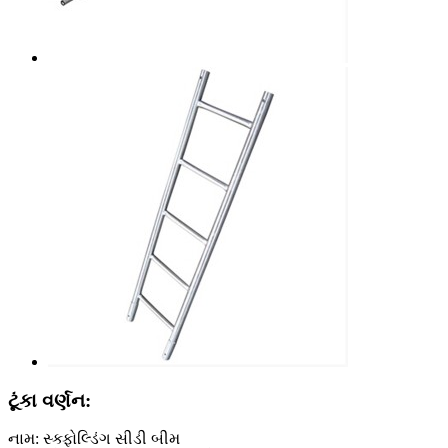
ટૂંકા વર્ણન:
નામ: સ્ક્ફોલ્ડિંગ સીડી બીમ