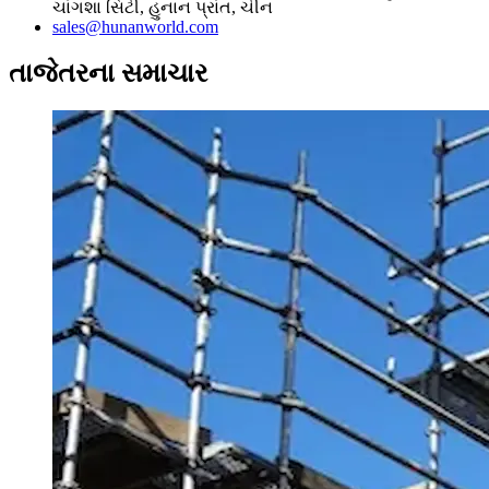
ચાંગશા સિટી, હુનાન પ્રાંત, ચીન
sales@hunanworld.com
તાજેતરના સમાચાર