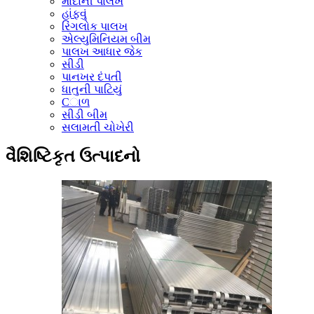
માદાની પાલખ
હાંફવું
રિંગલોક પાલખ
એલ્યુમિનિયમ બીમ
પાલખ આધાર જેક
સીડી
પાનખર દંપતી
ધાતુની પાટિયું
Cાળ
સીડી બીમ
સલામતી ચોખેરી
વૈશિષ્ટિકૃત ઉત્પાદનો