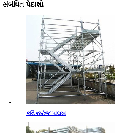
સંબંધિત પેદાશો
કવિકસ્ટેજ પાલખ