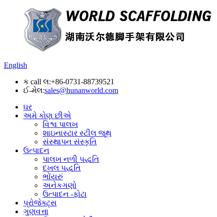
English
ક call લ:
+86-0731-88739521
ઈ-મેલ:
sales@hunanworld.com
ઘર
અમે કોણ છીએ
વિશ્વ પાલખ
શાઇનાસ્ટાર સ્ટીલ જૂથ
સંસ્થાપન સંસ્કૃતિ
ઉત્પાદન
પાલખ નળી પદ્ધતિ
દખલ પદ્ધતિ
ભોંયરું
અનેકગણો
ઉત્પાદન -ફોટા
પ્રોજેક્ટ્સ
ગુણવત્તા