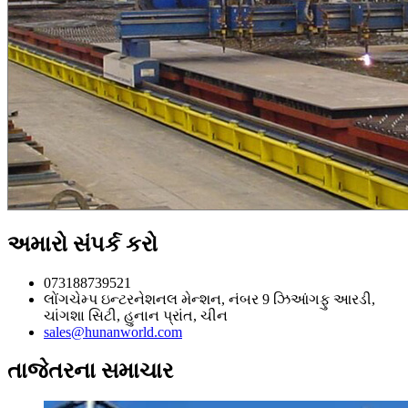
અમારો સંપર્ક કરો
073188739521
લોંગચેમ્પ ઇન્ટરનેશનલ મેન્શન, નંબર 9 ઝિઆંગફુ આરડી,
ચાંગશા સિટી, હુનાન પ્રાંત, ચીન
sales@hunanworld.com
તાજેતરના સમાચાર