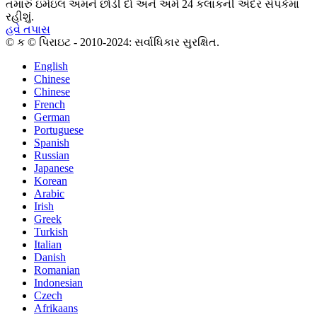
તમારું ઇમેઇલ અમને છોડી દો અને અમે 24 કલાકની અંદર સંપર્કમાં
રહીશું.
હવે તપાસ
© ક © પિરાઇટ - 2010-2024: સર્વાધિકાર સુરક્ષિત.
English
Chinese
Chinese
French
German
Portuguese
Spanish
Russian
Japanese
Korean
Arabic
Irish
Greek
Turkish
Italian
Danish
Romanian
Indonesian
Czech
Afrikaans