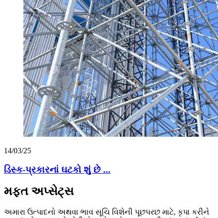
14/03/25
ડિસ્ક-પ્રકારનાં ઘટકો શું છે ...
મફત અપ્સેટ્સ
અમારા ઉત્પાદનો અથવા ભાવ સૂચિ વિશેની પૂછપરછ માટે, કૃપા કરીને