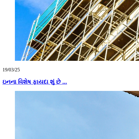
19/03/25
ઇનના વિશેષ ફાયદા શું છે ...