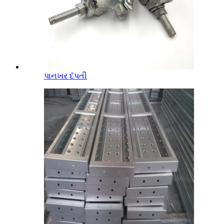
પાનખર દંપતી