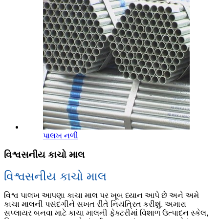
પાલખ નળી
વિશ્વસનીય કાચો માલ
વિશ્વસનીય કાચો માલ
વિશ્વ પાલખ આપણા કાચા માલ પર ખૂબ ધ્યાન આપે છે અને અમે
કાચા માલની પસંદગીને સખત રીતે નિયંત્રિત કરીશું. અમારા
સપ્લાયર બનવા માટે કાચા માલની ફેક્ટરીમાં વિશાળ ઉત્પાદન સ્કેલ,