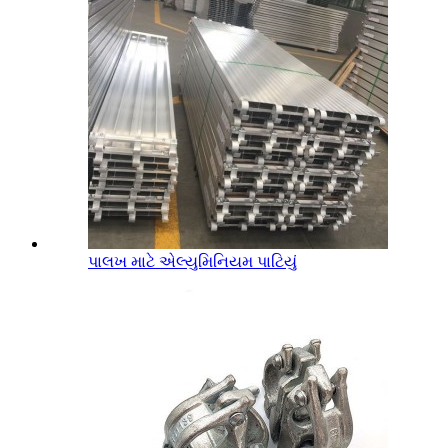
પાલખ માટે એલ્યુમિનિયમ પાટિયું