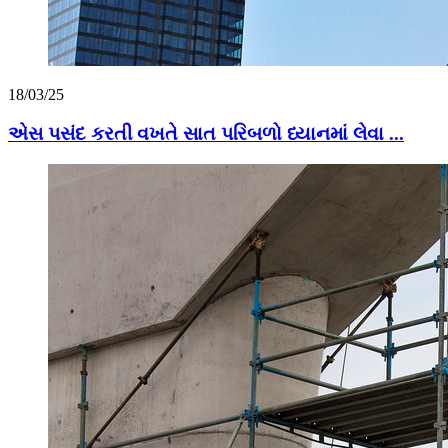
18/03/25
એસ પસંદ કરતી વખતે સાત પરિબળો ધ્યાનમાં લેવા ...