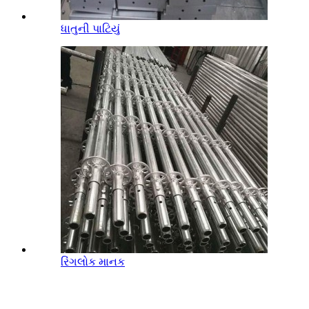
ધાતુની પાટિયું
રિંગલોક માનક