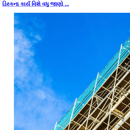
ડિસ્કના કાર્ય વિશે વધુ જાણો ...