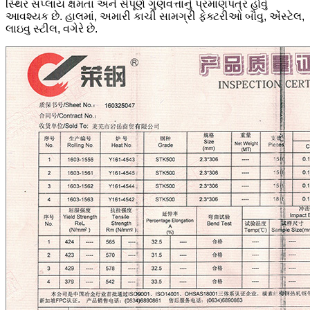
સ્થિર સપ્લાય ક્ષમતા અને સંપૂર્ણ ગુણવત્તાનું પ્રમાણપત્ર હોવું
આવશ્યક છે. હાલમાં, અમારી કાચી સામગ્રી ફેક્ટરીઓ બૌવુ, એંસ્ટેલ,
લાઇવુ સ્ટીલ, વગેરે છે.