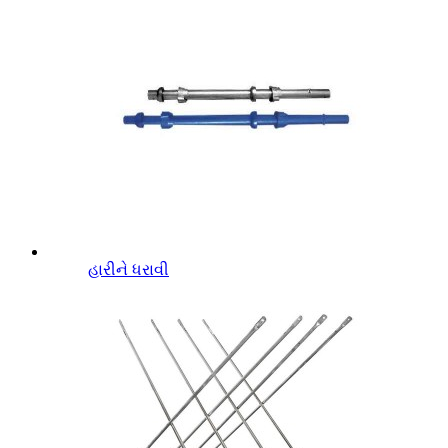
હારીને ધરાવી