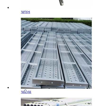
પાલખ
પાટિયા