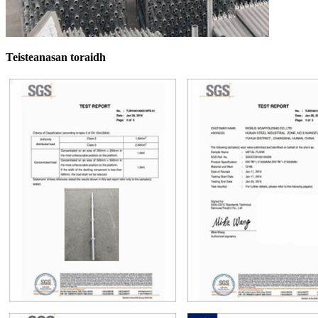
Teisteanasan toraidh