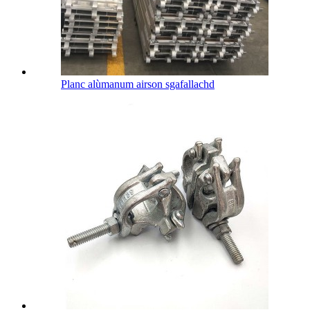
Planc alùmanum airson sgafallachd