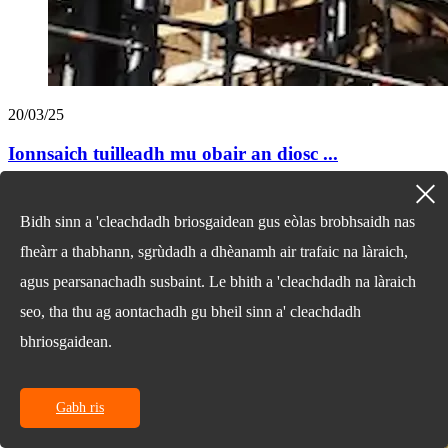
20/03/25
Ionnsaich tuilleadh mu obair an diosc ...
Bidh sinn a 'cleachdadh briosgaidean gus eòlas brobhsaidh nas
fheàrr a thabhann, sgrùdadh a dhèanamh air trafaic na làraich,
agus pearsanachadh susbaint. Le bhith a 'cleachdadh na làraich
seo, tha thu ag aontachadh gu bheil sinn a' cleachdadh
bhriosgaidean.
Gabh ris