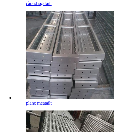
càraid sgafaill
planc meatailt