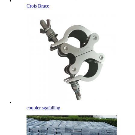
Crois Brace
coupler sgafalling