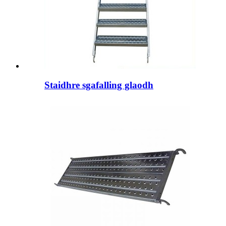
Staidhre ​​sgafalling glaodh