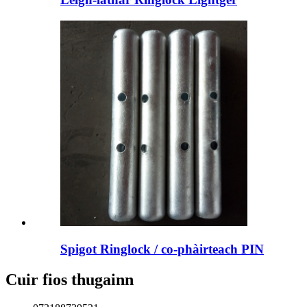
Spigot Ringlock / co-phàirteach PIN
Cuir fios thugainn