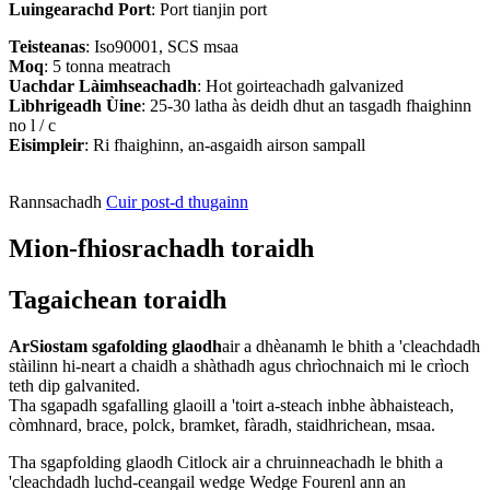
Luingearachd
Port
: Port tianjin port
Teisteanas
: Iso90001, SCS msaa
Moq
: 5 tonna meatrach
Uachdar
Làimhseachadh
: Hot goirteachadh galvanized
Lìbhrigeadh
Ùine
: 25-30 latha às deidh dhut an tasgadh fhaighinn
no l / c
Eisimpleir
: Ri fhaighinn, an-asgaidh airson sampall
Rannsachadh
Cuir post-d thugainn
Mion-fhiosrachadh toraidh
Tagaichean toraidh
Ar
Siostam sgafolding glaodh
air a dhèanamh le bhith a 'cleachdadh
stàilinn hi-neart a chaidh a shàthadh agus chrìochnaich mi le crìoch
teth dip galvanited.
Tha sgapadh sgafalling glaoill a 'toirt a-steach inbhe àbhaisteach,
còmhnard, brace, polck, bramket, fàradh, staidhrichean, msaa.
Tha sgapfolding glaodh Citlock air a chruinneachadh le bhith a
'cleachdadh luchd-ceangail wedge Wedge Fourenl ann an