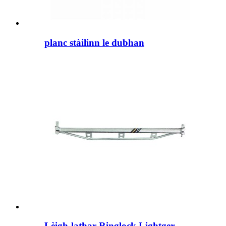
planc stàilinn le dubhan
Lèigh-lathar Ringlock Lightger