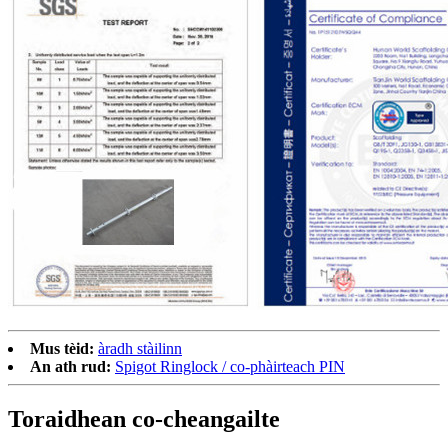
Mus tèid:
àradh stàilinn
An ath rud:
Spigot Ringlock / co-phàirteach PIN
Toraidhean co-cheangailte