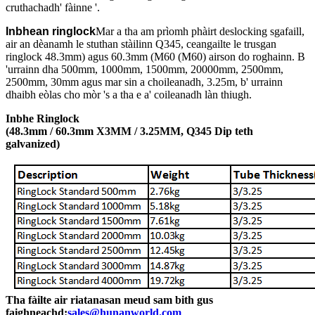
cruthachadh' fàinne '.
Inbhean ringlock
Mar a tha am prìomh phàirt deslocking sgafaill,
air an dèanamh le stuthan stàilinn Q345, ceangailte le trusgan
ringlock 48.3mm) agus 60.3mm (M60 (M60) airson do roghainn. B
'urrainn dha 500mm, 1000mm, 1500mm, 20000mm, 2500mm,
2500mm, 30mm agus mar sin a choileanadh, 3.25m, b' urrainn
dhaibh eòlas cho mòr 's a tha e a' coileanadh làn thiugh.
Inbhe Ringlock
(48.3mm / 60.3mm X3MM / 3.25MM, Q345 Dip teth
galvanized)
Tha fàilte air riatanasan meud sam bith gus
faighneachd:
sales@hunanworld.com