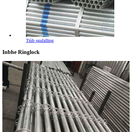
Tiùb sgafalling
Inbhe Ringlock