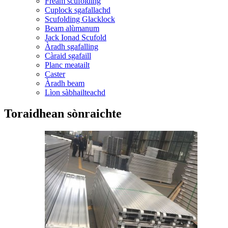
Frèam scufolding
Cuplock sgafallachd
Scufolding Glacklock
Beam alùmanum
Jack Ionad Scufold
Àradh sgafalling
Càraid sgafaill
Planc meatailt
Caster
Àradh beam
Lìon sàbhailteachd
Toraidhean sònraichte