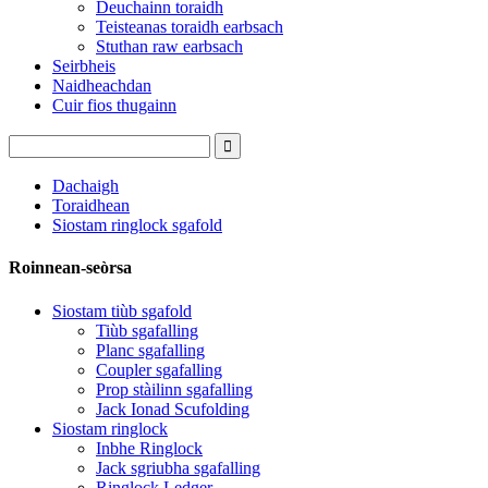
Deuchainn toraidh
Teisteanas toraidh earbsach
Stuthan raw earbsach
Seirbheis
Naidheachdan
Cuir fios thugainn
Dachaigh
Toraidhean
Siostam ringlock sgafold
Roinnean-seòrsa
Siostam tiùb sgafold
Tiùb sgafalling
Planc sgafalling
Coupler sgafalling
Prop stàilinn sgafalling
Jack Ionad Scufolding
Siostam ringlock
Inbhe Ringlock
Jack sgriubha sgafalling
Ringlock Ledger