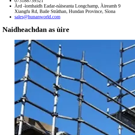
073188739521
Àrd -ìomhaidh Eadar-nàiseanta Longchamp, Àireamh 9
Xiangfu Rd, Baile Stràthan, Hundan Province, Sìona
sales@hunanworld.com
Naidheachdan as ùire