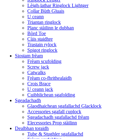
Lèigh-lathar Ringlock Lightger
Collar Bùth Gluais
U ceann
Triantan ringlock
Planc stàilinn le dubhan
Bòrd Toe
Cùis staidhre
Trastain rylock
Spigot ringlock
Siostam frèam
Frèam scufolding
Screw jack
Catwalks
Frèam co-fhrithealaidh
Crois Brace
U ceann jack
Cuibhlichean sgafolding
Sgeadachadh
Glaodhaichean sgafallachd Glacklock
Accessories sgafall cuplock
Sgeadachadh sgafallachd frèam
Elecessories Prop stàilinn
Dealbhan toraidh
Tube & Stughler sgafallachd