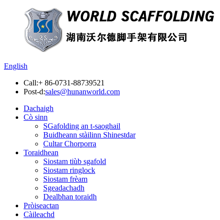
English
Call:
+ 86-0731-88739521
Post-d:
sales@hunanworld.com
Dachaigh
Cò sinn
SGafolding an t-saoghail
Buidheann stàilinn Shinestdar
Cultar Chorporra
Toraidhean
Siostam tiùb sgafold
Siostam ringlock
Siostam frèam
Sgeadachadh
Dealbhan toraidh
Pròiseactan
Càileachd