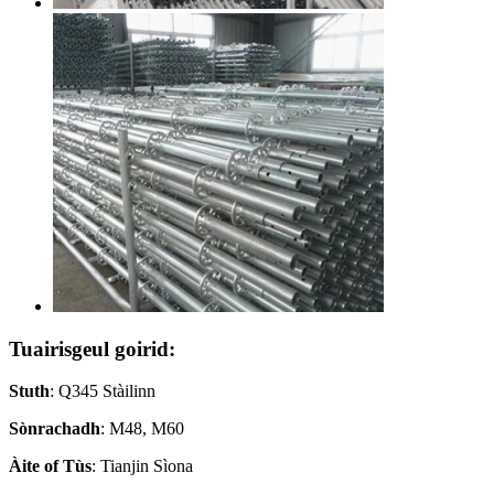
Tuairisgeul goirid:
Stuth
: Q345 Stàilinn
Sònrachadh
: M48, M60
Àite
of
Tùs
: Tianjin Sìona