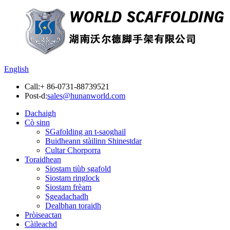
English
Call:
+ 86-0731-88739521
Post-d:
sales@hunanworld.com
Dachaigh
Cò sinn
SGafolding an t-saoghail
Buidheann stàilinn Shinestdar
Cultar Chorporra
Toraidhean
Siostam tiùb sgafold
Siostam ringlock
Siostam frèam
Sgeadachadh
Dealbhan toraidh
Pròiseactan
Càileachd