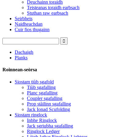
Deuchainn toraidh
Teisteanas toraidh earbsach
Stuthan raw earbsach
Seirbheis
Naidheachdan
Cuir fios thugainn
Dachaigh
Planks
Roinnean-seòrsa
Siostam tiùb sgafold
Tiùb sgafalling
Planc sgafalling
Coupler sgafalling
Prop stàilinn sgafalling
Jack Ionad Scufolding
Siostam ringlock
Inbhe Ringlock
Jack sgriubha sgafalling
Ringlock Ledger
Lèigh-lathar Ringlock Lightger