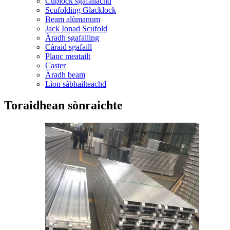
Cuplock sgafallachd
Scufolding Glacklock
Beam alùmanum
Jack Ionad Scufold
Àradh sgafalling
Càraid sgafaill
Planc meatailt
Caster
Àradh beam
Lìon sàbhailteachd
Toraidhean sònraichte