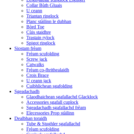
Collar Bùth Gluais
U ceann
Triantan ringlock
Planc stàilinn le dubhan
Bòrd Toe
Cùis staidhre
Trastain rylock
Spigot ringlock
Siostam frèam
Frèam scufolding
Screw jack
Catwalks
Frèam co-fhrithealaidh
Crois Brace
U ceann jack
Cuibhlichean sgafolding
Sgeadachadh
Glaodhaichean sgafallachd Glacklock
Accessories sgafall cuplock
Sgeadachadh sgafallachd frèam
Elecessories Prop stàilinn
Dealbhan toraidh
Tube & Stughler sgafallachd
Frèam scufolding