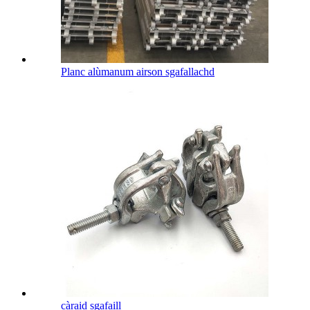
Planc alùmanum airson sgafallachd
càraid sgafaill