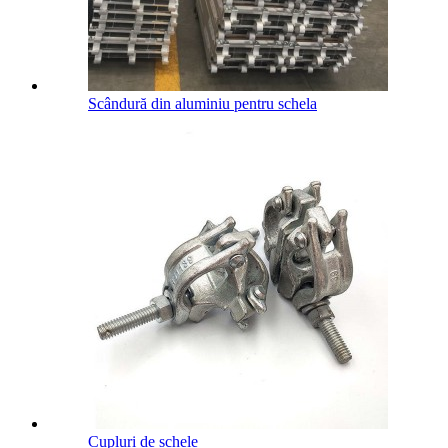
Scândură din aluminiu pentru schela
Cupluri de schele