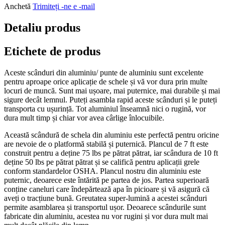
Anchetă
Trimiteți -ne e -mail
Detaliu produs
Etichete de produs
Aceste scânduri din aluminiu/ punte de aluminiu sunt excelente
pentru aproape orice aplicație de schele și vă vor dura prin multe
locuri de muncă. Sunt mai ușoare, mai puternice, mai durabile și mai
sigure decât lemnul. Puteți asambla rapid aceste scânduri și le puteți
transporta cu ușurință. Tot aluminiul înseamnă nici o rugină, vor
dura mult timp și chiar vor avea cârlige înlocuibile.
Această scândură de schela din aluminiu este perfectă pentru oricine
are nevoie de o platformă stabilă și puternică. Plancul de 7 ft este
construit pentru a deține 75 lbs pe pătrat pătrat, iar scândura de 10 ft
deține 50 lbs pe pătrat pătrat și se califică pentru aplicații grele
conform standardelor OSHA. Plancul nostru din aluminiu este
puternic, deoarece este întărită pe partea de jos. Partea superioară
conține caneluri care îndepărtează apa în picioare și vă asigură că
aveți o tracțiune bună. Greutatea super-lumină a acestei scânduri
permite asamblarea și transportul ușor. Deoarece scândurile sunt
fabricate din aluminiu, acestea nu vor rugini și vor dura mult mai