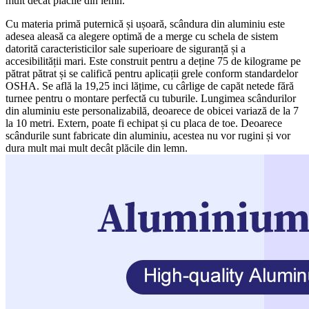
mult decât plăcile din lemn.
Cu materia primă puternică și ușoară, scândura din aluminiu este
adesea aleasă ca alegere optimă de a merge cu schela de sistem
datorită caracteristicilor sale superioare de siguranță și a
accesibilității mari. Este construit pentru a deține 75 de kilograme pe
pătrat pătrat și se califică pentru aplicații grele conform standardelor
OSHA. Se află la 19,25 inci lățime, cu cârlige de capăt netede fără
turnee pentru o montare perfectă cu tuburile. Lungimea scândurilor
din aluminiu este personalizabilă, deoarece de obicei variază de la 7
la 10 metri. Extern, poate fi echipat și cu placa de toe. Deoarece
scândurile sunt fabricate din aluminiu, acestea nu vor rugini și vor
dura mult mai mult decât plăcile din lemn.