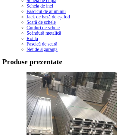
Schela de cuplă
Schela de inel
Fascicul de aluminiu
Jack de bază de eșafod
Scară de schele
Cupluri de schele
Scândură metalică
Rotiță
Fascică de scară
Net de siguranță
Produse prezentate