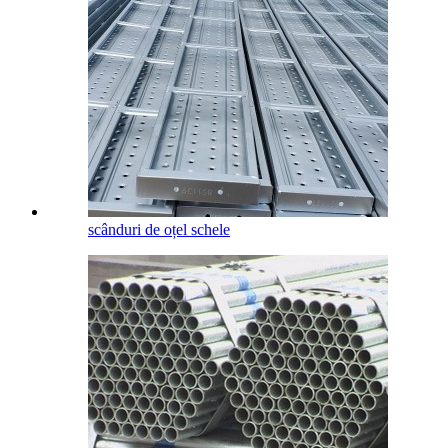
scânduri de oțel schele