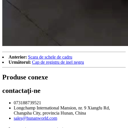
Anterior:
Scara de schele de cadru
Următorul:
Cap de registru de inel negru
Produse conexe
contactaţi-ne
073188739521
Longchamp International Mansion, nr. 9 Xiangfu Rd,
Changsha City, provincia Hunan, China
sales@hunanworld.com