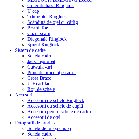
Guler de bază Ringlock
U cap
Triunghiul Ringlock
Scândură de oțel cu cârlig
Board Toe
Cazul scării
Diagonală Ringlock
Spigot Ringlock
Sistem de cadre
Schela cadru
Jack înșurubat
Catwalk -uri
Pinul de articulație cadru
Cross Brace
U Head Jack
Roți de schele
Accesorii
Accesorii de schele Ringlock
Accesorii cu schele de cuplă
Accesorii pentru schele de cadru
Accesorii de oțel
Fotografii de produs
Schela de tub și cuplaj
Schela cadru