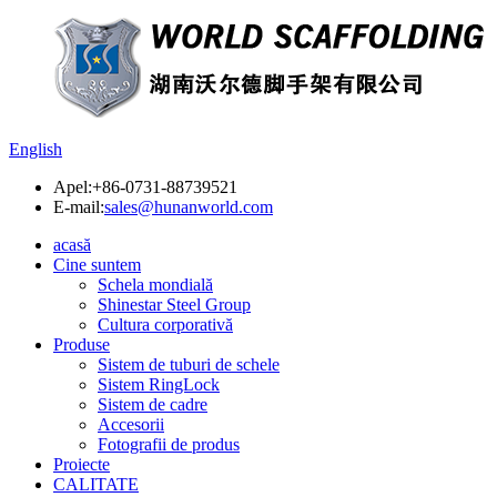
English
Apel:
+86-0731-88739521
E-mail:
sales@hunanworld.com
acasă
Cine suntem
Schela mondială
Shinestar Steel Group
Cultura corporativă
Produse
Sistem de tuburi de schele
Sistem RingLock
Sistem de cadre
Accesorii
Fotografii de produs
Proiecte
CALITATE