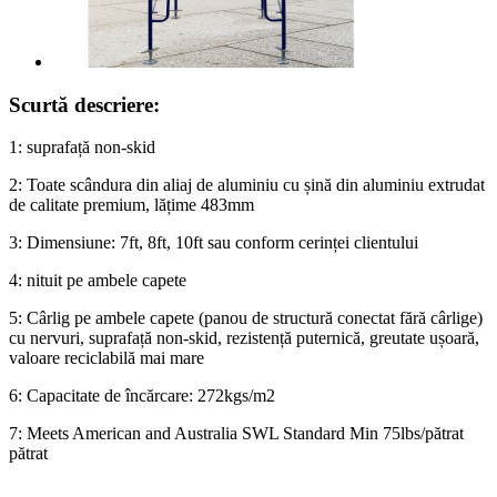
Scurtă descriere:
1: suprafață non-skid
2: Toate scândura din aliaj de aluminiu cu șină din aluminiu extrudat
de calitate premium, lățime 483mm
3: Dimensiune: 7ft, 8ft, 10ft sau conform cerinței clientului
4: nituit pe ambele capete
5: Cârlig pe ambele capete (panou de structură conectat fără cârlige)
cu nervuri, suprafață non-skid, rezistență puternică, greutate ușoară,
valoare reciclabilă mai mare
6: Capacitate de încărcare: 272kgs/m2
7: Meets American and Australia SWL Standard Min 75lbs/pătrat
pătrat