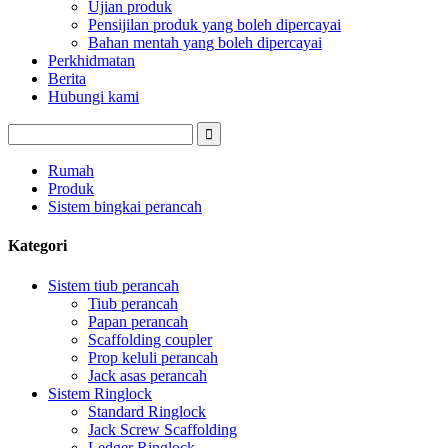
Ujian produk
Pensijilan produk yang boleh dipercayai
Bahan mentah yang boleh dipercayai
Perkhidmatan
Berita
Hubungi kami
Rumah
Produk
Sistem bingkai perancah
Kategori
Sistem tiub perancah
Tiub perancah
Papan perancah
Scaffolding coupler
Prop keluli perancah
Jack asas perancah
Sistem Ringlock
Standard Ringlock
Jack Screw Scaffolding
Ledger Ringlock