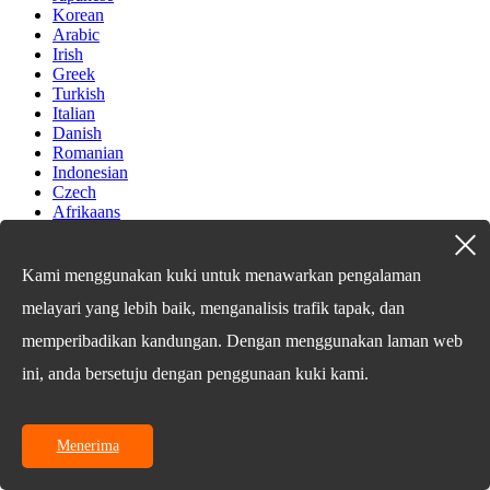
Korean
Arabic
Irish
Greek
Turkish
Italian
Danish
Romanian
Indonesian
Czech
Afrikaans
Swedish
Polish
Basque
Kami menggunakan kuki untuk menawarkan pengalaman
Catalan
melayari yang lebih baik, menganalisis trafik tapak, dan
Esperanto
Hindi
memperibadikan kandungan. Dengan menggunakan laman web
Lao
Albanian
ini, anda bersetuju dengan penggunaan kuki kami.
Amharic
Armenian
Azerbaijani
Menerima
Belarusian
Bengali
Bosnian