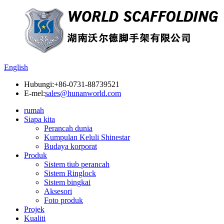
English
Hubungi:
+86-0731-88739521
E-mel:
sales@hunanworld.com
rumah
Siapa kita
Perancah dunia
Kumpulan Keluli Shinestar
Budaya korporat
Produk
Sistem tiub perancah
Sistem Ringlock
Sistem bingkai
Aksesori
Foto produk
Projek
Kualiti