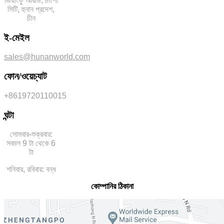
জিয়াংফু আরডি, চাংশা
সিটি, হুনান প্রদেশ,
চীন
ই-মেইল
sales@hunanworld.com
ফোন/ওয়েচ্যাট
+8619720110015
ঘন্টা
সোমবার-শুক্রবার:
সকাল 9 টা থেকে 6
টা
শনিবার, রবিবার: বন্ধ
কোম্পানির ঠিকানা