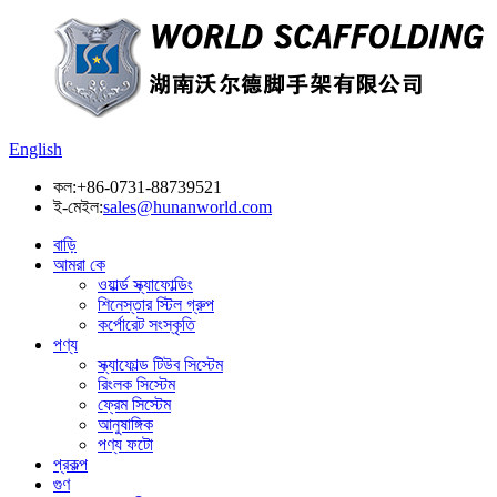
English
কল:
+86-0731-88739521
ই-মেইল:
sales@hunanworld.com
বাড়ি
আমরা কে
ওয়ার্ল্ড স্ক্যাফোল্ডিং
শিনেস্তার স্টিল গ্রুপ
কর্পোরেট সংস্কৃতি
পণ্য
স্ক্যাফোল্ড টিউব সিস্টেম
রিংলক সিস্টেম
ফ্রেম সিস্টেম
আনুষাঙ্গিক
পণ্য ফটো
প্রকল্প
গুণ