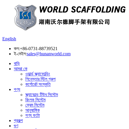
English
কল:
+86-0731-88739521
ই-মেইল:
sales@hunanworld.com
বাড়ি
আমরা কে
ওয়ার্ল্ড স্ক্যাফোল্ডিং
শিনেস্তার স্টিল গ্রুপ
কর্পোরেট সংস্কৃতি
পণ্য
স্ক্যাফোল্ড টিউব সিস্টেম
রিংলক সিস্টেম
ফ্রেম সিস্টেম
আনুষাঙ্গিক
পণ্য ফটো
প্রকল্প
গুণ