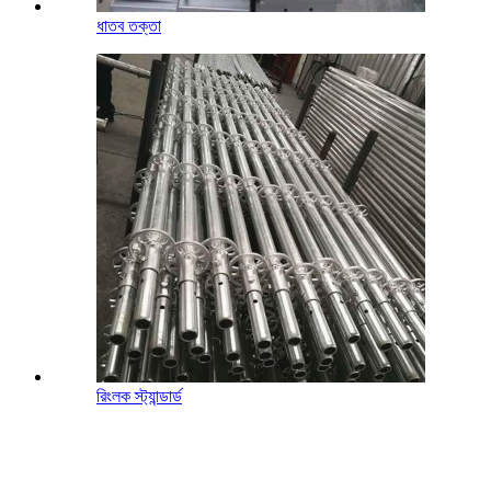
ধাতব তক্তা
রিংলক স্ট্যান্ডার্ড