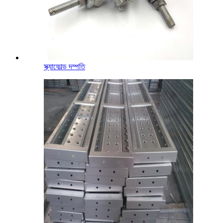
স্ক্যাফোল্ড দম্পতি