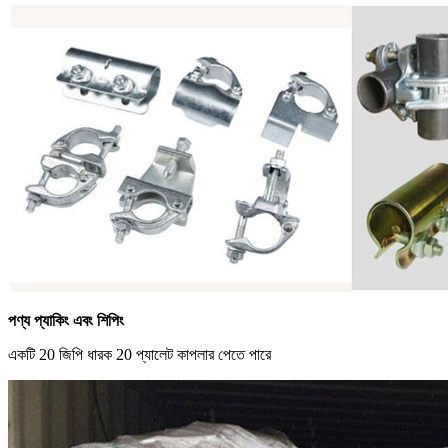
পণ্য প্যাকিং এবং শিপিং
একটি 20 জিপি ধারক 20 প্যালেট কাপলার পেতে পারে