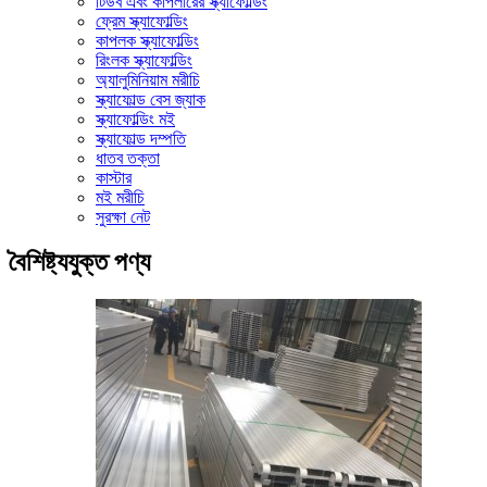
টিউব এবং কাপলারের স্ক্যাফোল্ডিং
ফ্রেম স্ক্যাফোল্ডিং
কাপলক স্ক্যাফোল্ডিং
রিংলক স্ক্যাফোল্ডিং
অ্যালুমিনিয়াম মরীচি
স্ক্যাফোল্ড বেস জ্যাক
স্ক্যাফোল্ডিং মই
স্ক্যাফোল্ড দম্পতি
ধাতব তক্তা
কাস্টার
মই মরীচি
সুরক্ষা নেট
বৈশিষ্ট্যযুক্ত পণ্য