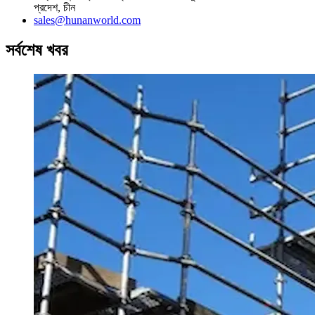
প্রদেশ, চীন
sales@hunanworld.com
সর্বশেষ খবর