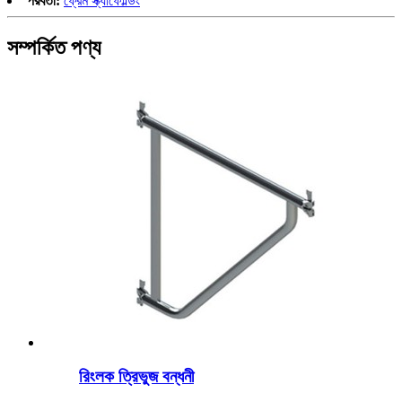
পরবর্তী:
ফ্রেম স্ক্যাফোল্ডিং
সম্পর্কিত পণ্য
রিংলক ত্রিভুজ বন্ধনী