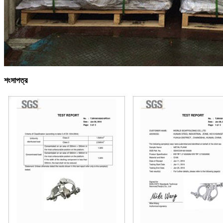
শংসাপত্র