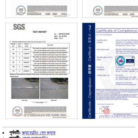
পূর্ববর্তী:
স্ক্যাফোল্ডিং বেস জ্যাক