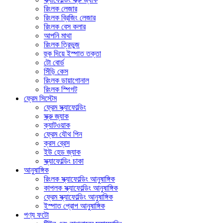
রিংলক লেজার
রিংলক ব্রিজিং লেজার
রিংলক বেস কলার
আপনি মাথা
রিংলক ত্রিভুজ
হুক দিয়ে ইস্পাত তক্তা
টো বোর্ড
সিঁড়ি কেস
রিংলক ডায়াগোনাল
রিংলক স্পিগট
ফ্রেম সিস্টেম
ফ্রেম স্ক্যাফোল্ডিং
স্ক্রু জ্যাক
ক্যাটওয়াক
ফ্রেম যৌথ পিন
ক্রস ব্রেস
ইউ হেড জ্যাক
স্ক্যাফোল্ডিং চাকা
আনুষাঙ্গিক
রিংলক স্ক্যাফোল্ডিং আনুষাঙ্গিক
কাপলক স্ক্যাফোল্ডিং আনুষাঙ্গিক
ফ্রেম স্ক্যাফোল্ডিং আনুষাঙ্গিক
ইস্পাত প্রোপ আনুষাঙ্গিক
পণ্য ফটো