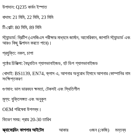
উপাদান: Q235 কার্বন ইস্পাত
বাদাম: 21 মিমি, 22 মিমি, 23 মিমি
টি-বোল্ট: 80 মিমি, 89 মিমি
স্ট্যান্ডার্ড: ব্রিটিশ (এসজিএস পরীক্ষার মাধ্যমে জার্মান, আমেরিকান, জাপানি স্ট্যান্ডার্ড এবং
আরও কিছু উত্পাদন করতে পারে)।
প্রযুক্তি: নকল, চাপা
পৃষ্ঠের চিকিত্সা: বৈদ্যুতিন গ্যালভানাইজড, হট ডিপ গ্যালভানাইজড
খোদাই: BS1139, EN74, ক্লাস এ, আপনার অনুরোধ হিসাবে আপনার কোম্পানির নাম
সংক্ষিপ্তকরণ
গুণমান: ভাল ভারবহন ক্ষমতা, টেকসই এবং স্থিতিশীল
মূল্য: যুক্তিসঙ্গত এবং অনুকূল
OEM পরিষেবা উপলব্ধ।
বিতরণ সময়: প্রায় 20-30 তারিখ
স্ক্যাফোল্ডিং কাপলার আইটেম
আকার
ওজন (কেজি)
মন্তব্য