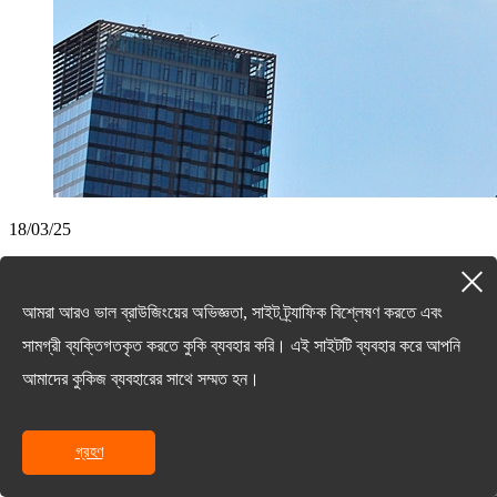
18/03/25
এস বেছে নেওয়ার সময় সাতটি বিষয় বিবেচনা করা উচিত ...
আমরা আরও ভাল ব্রাউজিংয়ের অভিজ্ঞতা, সাইট ট্র্যাফিক বিশ্লেষণ করতে এবং
সামগ্রী ব্যক্তিগতকৃত করতে কুকি ব্যবহার করি। এই সাইটটি ব্যবহার করে আপনি
আমাদের কুকিজ ব্যবহারের সাথে সম্মত হন।
গ্রহণ