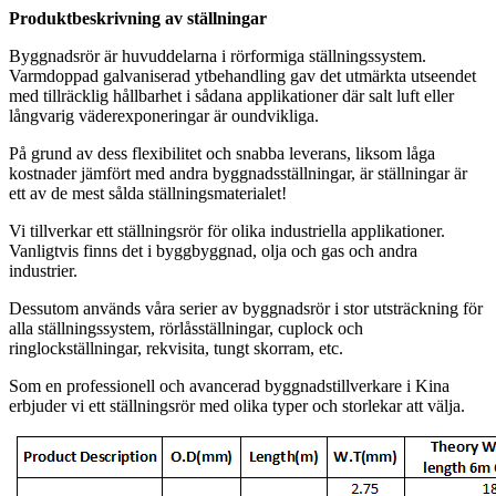
Produktbeskrivning av ställningar
Byggnadsrör är huvuddelarna i rörformiga ställningssystem.
Varmdoppad galvaniserad ytbehandling gav det utmärkta utseendet
med tillräcklig hållbarhet i sådana applikationer där salt luft eller
långvarig väderexponeringar är oundvikliga.
På grund av dess flexibilitet och snabba leverans, liksom låga
kostnader jämfört med andra byggnadsställningar, är ställningar är
ett av de mest sålda ställningsmaterialet!
Vi tillverkar ett ställningsrör för olika industriella applikationer.
Vanligtvis finns det i byggbyggnad, olja och gas och andra
industrier.
Dessutom används våra serier av byggnadsrör i stor utsträckning för
alla ställningssystem, rörlåsställningar, cuplock och
ringlockställningar, rekvisita, tungt skorram, etc.
Som en professionell och avancerad byggnadstillverkare i Kina
erbjuder vi ett ställningsrör med olika typer och storlekar att välja.