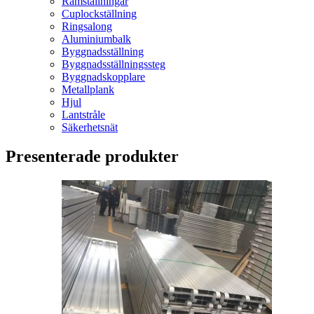
Ramställningar
Cuplockställning
Ringsalong
Aluminiumbalk
Byggnadsställning
Byggnadsställningssteg
Byggnadskopplare
Metallplank
Hjul
Lantstråle
Säkerhetsnät
Presenterade produkter