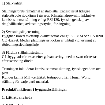
1) Stålkvalitet
Ställningsrörets råmaterial är stålplatta. Endast testat tidigare
stålplattspole godkänns i råvaror. Råmaterialprovning inklusive
kemisk sammansättning enligt BS1139, fysisk egenskap av
draghållfasthet, avkastningsstyrka, förlängning.
2) Svetsningslinjetestning
Byggnadsrörets svetslinjekvalitet testas enligt ISO3834 och EN1090
CE -kravet. Medan plattningstest också är viktigt vid testning av
rörledningssledningslinje.
3) Färdiga ställningstestning
GI -byggnadsrör testas efter galvanisering, medan svart rör testas
efter svetsning direkt.
Testningen inkluderar kemisk sammansättning, fysisk egendom och
platt.
Kunder kan få Mill -certifikat, testrapport från Hunan World
ställning för varje parti material.
Produktfunktioner i byggnadsställningar
1. Lätt att använda