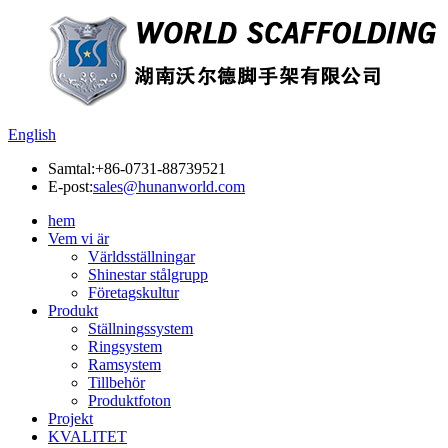
English
Samtal:
+86-0731-88739521
E-post:
sales@hunanworld.com
hem
Vem vi är
Världsställningar
Shinestar stålgrupp
Företagskultur
Produkt
Ställningssystem
Ringsystem
Ramsystem
Tillbehör
Produktfoton
Projekt
KVALITET