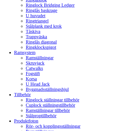
Ringlock Bridging Ledger
Ringlås baskrage
U huvudet
Ringtriangel
Stålplank med krok
Tåskiva
Trappväska
Ringlås diagonal
Ringklockspigot
Ramsystem
Ramställningar
Skruvjack
Catwalks
Fogstift
Korsa
U Head Jack
Byggnadsställningshjul
Tillbehör
Ringlock ställningar tillbehör
Cuplock ställningstillbehör
Ramställningar tillbehör
Stålproptillbehör
Produktfoton
Rör- och kopplingsställningar