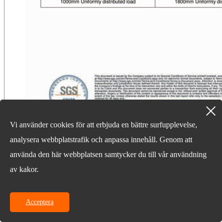
Vi använder cookies för att erbjuda en bättre surfupplevelse,
analysera webbplatstrafik och anpassa innehåll. Genom att
kontakta oss
använda den här webbplatsen samtycker du till vår användning
073188739521
av kakor.
Longchamp International Mansion, nr 9 Xiangfu RD,
Changsha City, Hunan Province, China
sales@hunanworld.com
Acceptera
senaste nyheter