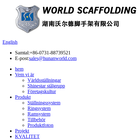
English
Samtal:
+86-0731-88739521
E-post:
sales@hunanworld.com
hem
Vem vi är
Världsställningar
Shinestar stålgrupp
Företagskultur
Produkt
Ställningssystem
Ringsystem
Ramsystem
Tillbehör
Produktfoton
Projekt
KVALITET