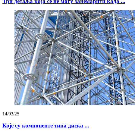
Три детаља која се не могу занемарити када ...
14/03/25
Које су компоненте типа диска ...