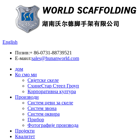
English
Позив:
+ 86-0731-88739521
Е-маил:
sales@hunanworld.com
дом
Ко смо ми
Свјетске скеле
СхинеСтар Стеел Гроуп
Корпоративна култура
Производи
Систем цеви за скеле
Систем звона
Систем оквира
Прибор
Фотографије производа
Пројекти
Квалитет