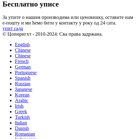
Бесплатно уписе
За упите о нашим производима или ценовнику, оставите нам
е-пошту и ми ћемо бити у контакту у року од 24 сата.
упит сада
© Цопиригхт - 2010-2024: Сва права задржана.
English
Chinese
Chinese
French
German
Portuguese
Spanish
Russian
Japanese
Korean
Arabic
Irish
Greek
Turkish
Italian
Danish
Romanian