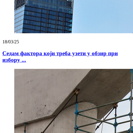
18/03/25
Седам фактора који треба узети у обзир при
избору ...