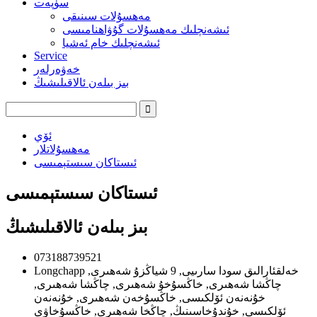
سۈپەت
مەھسۇلات سىنىقى
ئىشەنچلىك مەھسۇلات گۇۋاھنامىسى
ئىشەنچلىك خام ئەشيا
Service
خەۋەرلەر
بىز بىلەن ئالاقىلىشىڭ
ئۆي
مەھسۇلاتلار
ئىستاكان سىستېمىسى
ئىستاكان سىستېمىسى
بىز بىلەن ئالاقىلىشىڭ
073188739521
Longchapp خەلقئارالىق سودا سارىيى, 9 شياڭزۇ شەھىرى,
چاڭشا شەھىرى, خاڭسۇخۇ شەھىرى, چاڭشا شەھىرى,
خۇنەنەن ئۆلكىسى, خاڭسۇخەن شەھىرى, خۇنەنەن
ئۆلكىسى, خۇندۇخاسىنىڭ, چاڭخا شەھىرى, خاڭسۇخاۋى