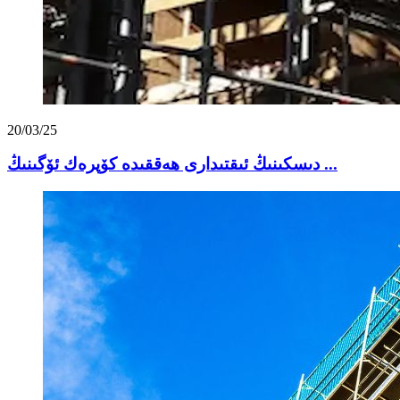
20/03/25
دىسكىنىڭ ئىقتىدارى ھەققىدە كۆپرەك ئۆگىنىڭ ...