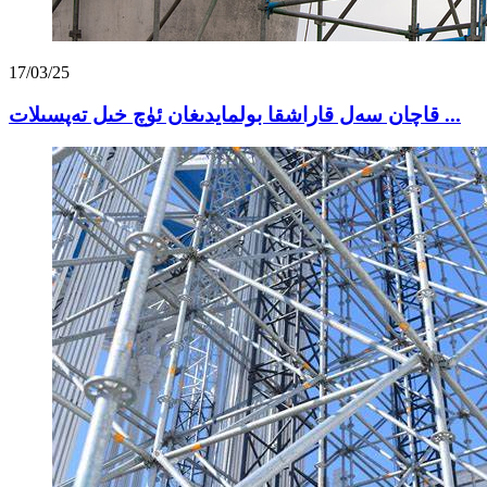
17/03/25
قاچان سەل قاراشقا بولمايدىغان ئۈچ خىل تەپسىلات ...