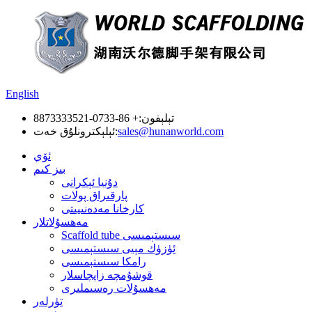
English
تېلېفون:
+ 86-0733-8873333521
sales@hunanworld.com
ئېلېكترونلۇق خەت:
ئۆي
بىز كىم
دۇنيا ئېكرانى
پارقىراق پولات
كارخانا مەدەنىيىتى
مەھسۇلاتلار
Scaffold tube سىستېمىسى
ئۈزۈك مېيى سىستېمىسى
رامكا سىستېمىسى
قوشۇمچە زاپچاسلار
مەھسۇلات رەسىملىرى
تۈرلەر