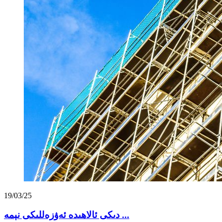
19/03/25
دىكى ئالاھىدە ئەۋزەللىكى نېمە ...