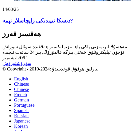
14/03/25
دىسكا تىپىدىكى زاپچاسلار نېمە?
ھەقسىز قەرز
مەھسۇلاتلىرىمىزنى ياكى باھا تىزىملىكىمىز ھەققىدە سوئال سوراش
ئۈچۈن ئېلېكترونلۇق خەتنى بىزگە قالدۇرۇڭ, بىز 24 سائەت ئىچىدە
ئالاقىلىشىمىز.
سۈرۈشتۈرۈش
© Copyright - 2010-2024: بارلىق ھوقۇق قوغدىلىدۇ.
English
Chinese
Chinese
French
German
Portuguese
Spanish
Russian
Japanese
Korean