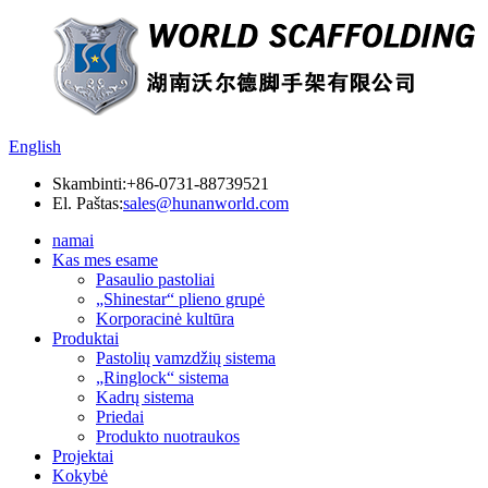
English
Skambinti:
+86-0731-88739521
El. Paštas:
sales@hunanworld.com
namai
Kas mes esame
Pasaulio pastoliai
„Shinestar“ plieno grupė
Korporacinė kultūra
Produktai
Pastolių vamzdžių sistema
„Ringlock“ sistema
Kadrų sistema
Priedai
Produkto nuotraukos
Projektai
Kokybė