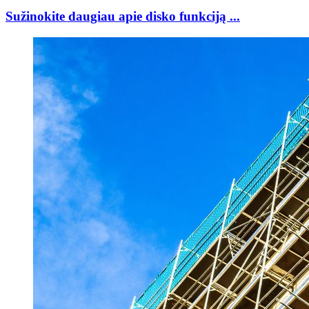
Sužinokite daugiau apie disko funkciją ...