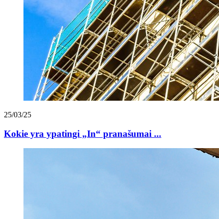
25/03/25
Kokie yra ypatingi „In“ pranašumai ...