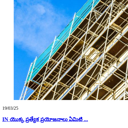
19/03/25
IN యొక్క ప్రత్యేక ప్రయోజనాలు ఏమిటి ...