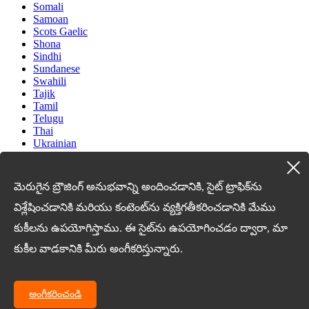
Somali
Samoan
Scots Gaelic
Shona
Sindhi
Sundanese
Swahili
Tajik
Tamil
Telugu
Thai
Ukrainian
Urdu
Uzbek
Vietnamese
మెరుగైన బ్రౌజింగ్ అనుభవాన్ని అందించడానికి, సైట్ ట్రాఫిక్‌ను
Welsh
Xhosa
విశ్లేషించడానికి మరియు కంటెంట్‌ను వ్యక్తిగతీకరించడానికి మేము
Yiddish
కుకీలను ఉపయోగిస్తాము. ఈ సైట్‌ను ఉపయోగించడం ద్వారా, మా
Yoruba
Zulu
కుకీల వాడకానికి మీరు అంగీకరిస్తున్నారు.
Kinyarwanda
Tatar
Oriya
Turkmen
అంగీకరించండి
Uyghur