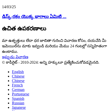
14/03/25
డిస్క్-రకం యొక్క భాగాలు ఏమిటి ...
ఉచిత ఉపకరణాలు
మా ఉత్పత్తులు లేదా ధర జాబితా గురించి విచారణ కోసం, దయచేసి మీ
ఇమెయిల్‌ను మాకు ఇవ్వండి మరియు మేము 24 గంటల్లో సన్నిహితంగా
ఉంటాము.
ఇప్పుడు విచారణ
© కాపీరైట్ - 2010-2024: అన్ని హక్కులూ ప్రత్యేకించుకోవడమైనది.
English
Chinese
Chinese
French
German
Portuguese
Spanish
Russian
Japanese