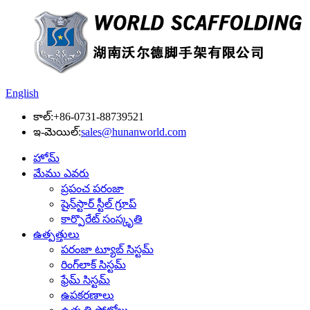
English
కాల్:
+86-0731-88739521
ఇ-మెయిల్:
sales@hunanworld.com
హోమ్
మేము ఎవరు
ప్రపంచ పరంజా
షైన్‌స్టార్ స్టీల్ గ్రూప్
కార్పొరేట్ సంస్కృతి
ఉత్పత్తులు
పరంజా ట్యూబ్ సిస్టమ్
రింగ్‌లాక్ సిస్టమ్
ఫ్రేమ్ సిస్టమ్
ఉపకరణాలు