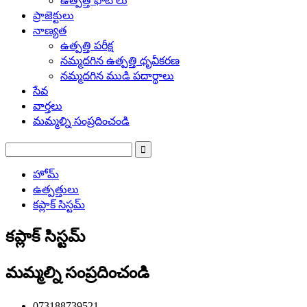
ఉత్పత్తి ఫోటోలు
ప్రాజెక్టులు
నాణ్యత
ఉత్పత్తి పరీక్ష
నమ్మదగిన ఉత్పత్తి ధృవీకరణ
నమ్మదగిన ముడి పదార్థాలు
సేవ
వార్తలు
మమ్మల్ని సంప్రదించండి
హోమ్
ఉత్పత్తులు
కప్లాక్ సిస్టమ్
కప్లాక్ సిస్టమ్
మమ్మల్ని సంప్రదించండి
073188739521