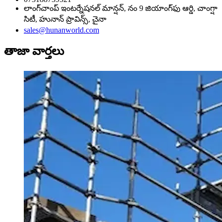
లాంగ్‌చాంప్ ఇంటర్నేషనల్ మాన్షన్, నం 9 జియాంగ్‌ఫు ఆర్డి, చాంగ్షా
సిటీ, హునాన్ ప్రావిన్స్, చైనా
sales@hunanworld.com
తాజా వార్తలు