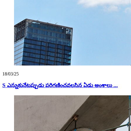
18/03/25
S ఎన్నుకునేటప్పుడు పరిగణించవలసిన ఏడు అంశాలు ...