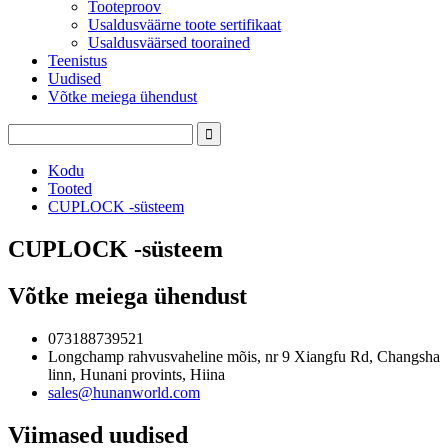
Tooteproov
Usaldusväärne toote sertifikaat
Usaldusväärsed toorained
Teenistus
Uudised
Võtke meiega ühendust
Kodu
Tooted
CUPLOCK -süsteem
CUPLOCK -süsteem
Võtke meiega ühendust
073188739521
Longchamp rahvusvaheline mõis, nr 9 Xiangfu Rd, Changsha
linn, Hunani provints, Hiina
sales@hunanworld.com
Viimased uudised