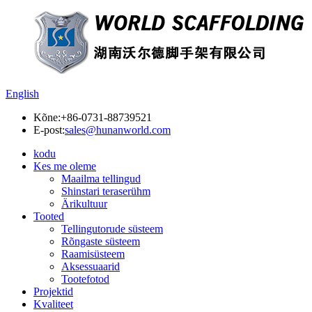
English
Kõne:
+86-0731-88739521
E-post:
sales@hunanworld.com
kodu
Kes me oleme
Maailma tellingud
Shinstari teraserühm
Ärikultuur
Tooted
Tellingutorude süsteem
Rõngaste süsteem
Raamisüsteem
Aksessuaarid
Tootefotod
Projektid
Kvaliteet