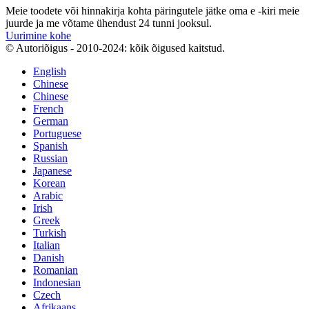
Meie toodete või hinnakirja kohta päringutele jätke oma e -kiri meie
juurde ja me võtame ühendust 24 tunni jooksul.
Uurimine kohe
© Autoriõigus - 2010-2024: kõik õigused kaitstud.
English
Chinese
Chinese
French
German
Portuguese
Spanish
Russian
Japanese
Korean
Arabic
Irish
Greek
Turkish
Italian
Danish
Romanian
Indonesian
Czech
Afrikaans